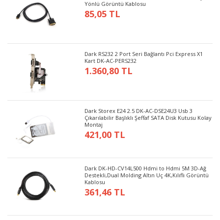
Yönlü Görüntü Kablosu
85,05 TL
Dark RS232 2 Port Seri Bağlantı Pci Express X1
Kart DK-AC-PERS232
1.360,80 TL
Dark Storex E24 2.5 DK-AC-DSE24U3 Usb 3
Çıkarılabilir Başlıklı Şeffaf SATA Disk Kutusu Kolay
Montaj
421,00 TL
Dark DK-HD-CV14L500 Hdmi to Hdmi 5M 3D-Ağ
Destekli,Dual Molding Altın Uç 4K,Kılıflı Görüntü
Kablosu
361,46 TL