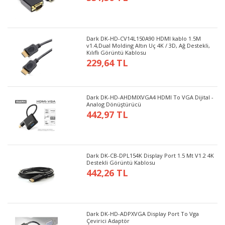
Dark DK-HD-CV14L150A90 HDMI kablo 1.5M
v1.4,Dual Molding Altın Uç 4K / 3D, Ağ Destekli,
Kılıflı Görüntü Kablosu
229,64 TL
Dark DK-HD-AHDMIXVGA4 HDMI To VGA Dijital -
Analog Dönüştürücü
442,97 TL
Dark DK-CB-DPL154K Display Port 1.5 Mt V1.2 4K
Destekli Görüntü Kablosu
442,26 TL
Dark DK-HD-ADPXVGA Display Port To Vga
Çevirici Adaptör