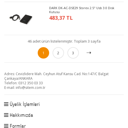
DARK DK-AC-DSE29 Storex 2.5" Usb 3.0 Disk
Kutusu
483,37 TL
46 adet ürün listelenmiştir. Toplam 3 sayfa
1
2
3
Adres: Cevizlidere Mah. Ceyhun Atuf Kansu Cad. No:147/C Balgat
Çankaya/ANKARA
Telefon: 0312 350 03 33
E-mail:
info@sitem.com.tr
Üyelik İşlemleri
Hakkımızda
Formlar