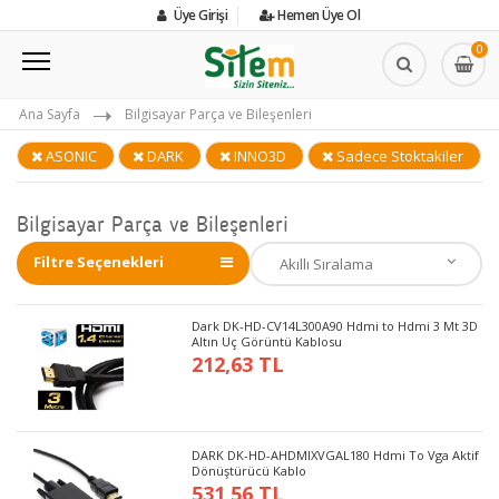
Üye Girişi
Hemen Üye Ol
0
Ana Sayfa
Bilgisayar Parça ve Bileşenleri
ASONIC
DARK
INNO3D
Sadece Stoktakiler
Bilgisayar Parça ve Bileşenleri
Filtre Seçenekleri
Dark DK-HD-CV14L300A90 Hdmi to Hdmi 3 Mt 3D
Altın Uç Görüntü Kablosu
212,63 TL
DARK DK-HD-AHDMIXVGAL180 Hdmi To Vga Aktif
Dönüştürücü Kablo
531,56 TL