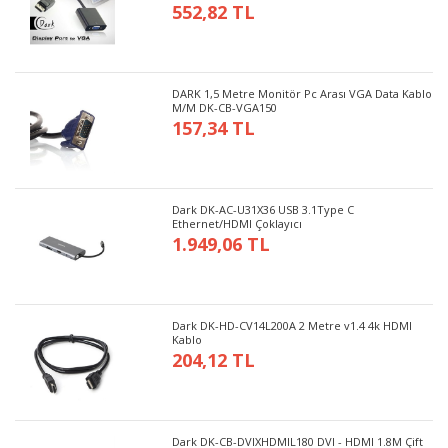
552,82 TL
DARK 1,5 Metre Monitör Pc Arası VGA Data Kablo
M/M DK-CB-VGA150
157,34 TL
Dark DK-AC-U31X36 USB 3.1Type C
Ethernet/HDMI Çoklayıcı
1.949,06 TL
Dark DK-HD-CV14L200A 2 Metre v1.4 4k HDMI
Kablo
204,12 TL
Dark DK-CB-DVIXHDMIL180 DVI - HDMI 1.8M Çift