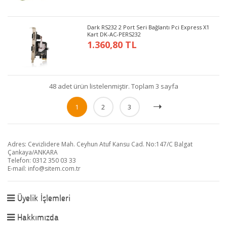
Dark RS232 2 Port Seri Bağlantı Pci Express X1
Kart DK-AC-PERS232
1.360,80 TL
48 adet ürün listelenmiştir. Toplam 3 sayfa
1
2
3
Adres: Cevizlidere Mah. Ceyhun Atuf Kansu Cad. No:147/C Balgat
Çankaya/ANKARA
Telefon: 0312 350 03 33
E-mail:
info@sitem.com.tr
Üyelik İşlemleri
Hakkımızda