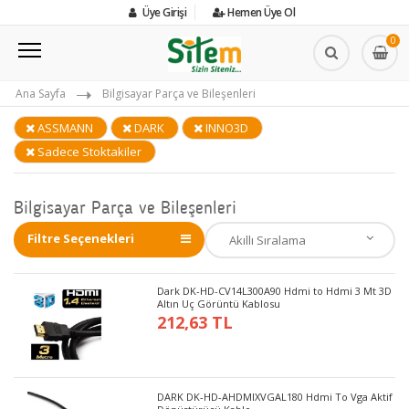
Üye Girişi
Hemen Üye Ol
0
Ana Sayfa
Bilgisayar Parça ve Bileşenleri
ASSMANN
DARK
INNO3D
Sadece Stoktakiler
Bilgisayar Parça ve Bileşenleri
Filtre Seçenekleri
Dark DK-HD-CV14L300A90 Hdmi to Hdmi 3 Mt 3D
Altın Uç Görüntü Kablosu
212,63 TL
DARK DK-HD-AHDMIXVGAL180 Hdmi To Vga Aktif