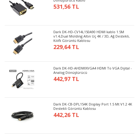
Dönüştürücü Kablo
531,56 TL
Dark DK-HD-CV14L150A90 HDMI kablo 1.5M
v1.4,Dual Molding Altın Uç 4K / 3D, Ağ Destekli,
Kılıflı Görüntü Kablosu
229,64 TL
Dark DK-HD-AHDMIXVGA4 HDMI To VGA Dijital -
Analog Dönüştürücü
442,97 TL
Dark DK-CB-DPL154K Display Port 1.5 Mt V1.2 4K
Destekli Görüntü Kablosu
442,26 TL