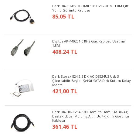
Dark DK-CB-DVIXHDMIL180 DVI - HDMI 1.8M Çift
Yönlü Görüntü Kablosu
85,05 TL
Digitus AK-440201-018-S Güç Kablosu Uzatma
1.8M
408,24 TL
Dark Storex E24 2.5 DK-AC-DSE24U3 Usb 3
Çıkarılabilir Başlıklı Şeffaf SATA Disk Kutusu Kolay
Montaj
421,00 TL
Dark DK-HD-CV14L500 Hdmi to Hdmi 5M 3D-Ağ
Destekli,Dual Molding Altın Uç 4K,Kılıflı Görüntü
Kablosu
361,46 TL