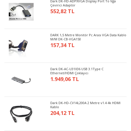
Dark DK-HD-ADPXVGA Display Port To Vga
Çevirici Adaptör
552,82 TL
DARK 1,5 Metre Monitör Pc Arası VGA Data Kablo
M/M DK-CB-VGA150
157,34 TL
Dark DK-AC-U31X36 USB 3.1Type C
Ethernet/HDMI Çoklayıcı
1.949,06 TL
Dark DK-HD-CV14L200A 2 Metre v1.4 4k HDMI
Kablo
204,12 TL