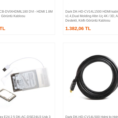
CB-DVIXHDMIL180 DVI - HDMI 1.8M
Dark DK-HD-CV14L1500 HDMI kabl
Sepete Ekle
Sepete Ekle
ü Görüntü Kablosu
v1.4,Dual Molding Altın Uç 4K / 3D, 
Destekli, Kılıflı Görüntü Kablosu
 TL
1.382,06 TL
rex E24 2.5 DK-AC-DSE24U3 Usb 3
Dark DK-HD-CV14L500 Hdmi to Hdm
Sepete Ekle
Sepete Ekle