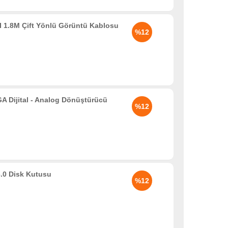
 1.8M Çift Yönlü Görüntü Kablosu
%12
Dijital - Analog Dönüştürücü
%12
.0 Disk Kutusu
%12