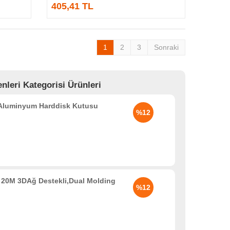
405,41 TL
1
2
3
Sonraki
leri Kategorisi Ürünleri
 Aluminyum Harddisk Kutusu
%12
20M 3DAğ Destekli,Dual Molding
%12