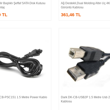
lir Başlıklı Şeffaf SATA Disk Kutusu
Ağ Destekli,Dual Molding Altın Uç 4K,K
ntaj
Görüntü Kablosu
0 TL
361,46 TL
CB-PSC151 1.5 Metre Power Kablo
Dark DK-CB-USB2P 1.5 Metre Usb 2.
Sepete Ekle
Sepete Ekle
Kablosu