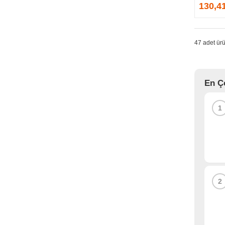
GPRINTER
130,4
GSKILL
G-TECHNOLOGY
HADRON
47 adet ürü
HAIKON
HAVIT
HCS
En Ç
HEC
HES
1
HIGH POWER
HIKVISION
HI-LEVEL
HIPER
HITACHI
HP
2
HPE
HUAWEI
HUNTKEY
HYNIX