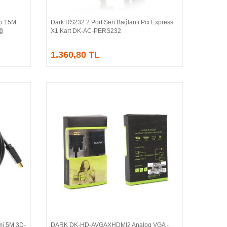
o 15M
Dark RS232 2 Port Seri Bağlantı Pci Express
Sepete Ekle
Ağ
X1 Kart DK-AC-PERS232
1.360,80 TL
i 5M 3D-
DARK DK-HD-AVGAXHDMI2 Analog VGA -
Sepete Ekle