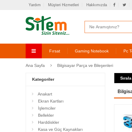
Yardım
Müşteri Hizmetleri
Hakkımızda
Fırsat
Gaming Notebook
Pc T
Ana Sayfa
Bilgisayar Parça ve Bileşenleri
Sırala
Kategoriler
Bilgis
Anakart
Ekran Kartları
İşlemciler
Bellekler
Harddiskler
Kasa ve Güç Kaynakları