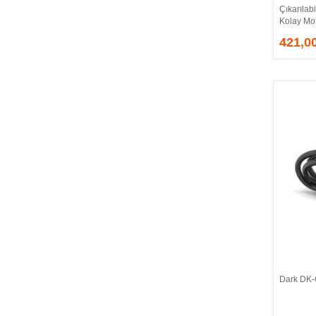
Çıkarılabi
EVGA
Kolay Mo
EXTREME
421,0
Eyfel
EZCOOL
FLAXES
FLY
FOEM
FRISBY
FSP
GAINWARD
GALAX
GAMDIAS
GAMEBOOSTER
GAMEPOWER
GEIL
GENESIS
Dark DK-
GIGABYTE
GOODRAM