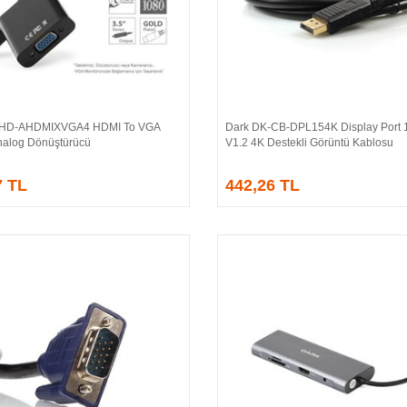
-HD-AHDMIXVGA4 HDMI To VGA
Dark DK-CB-DPL154K Display Port 1
Sepete Ekle
Sepete Ekle
 Analog Dönüştürücü
V1.2 4K Destekli Görüntü Kablosu
7 TL
442,26 TL