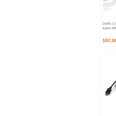
BALLISTIX
Be Quiet!
BEEK
BELKIN
DARK 1,5
BENQ
Kablo M
BIGBOY
BIOSTAR
157,3
BITFENIX
BORY
CABLE
CANYON
CLASSONE
CLUB 3D
CODEGEN
COLORFUL
COMPAXE
COOLER MASTER
COOPER
CORPUS