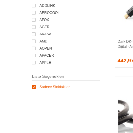
ADDLINK
AEROCOOL
AFOX
AGER
AKASA
AMD
Dark DK
Dijital -
AOPEN
APACER
442,9
APPLE
ARCTIC
Liste Seçenekleri
ASONIC
ASROCK
Sadece Stoktakiler
ASSMANN
ASUS
ATEN
AVEC
AVERMEDIA
AXLE