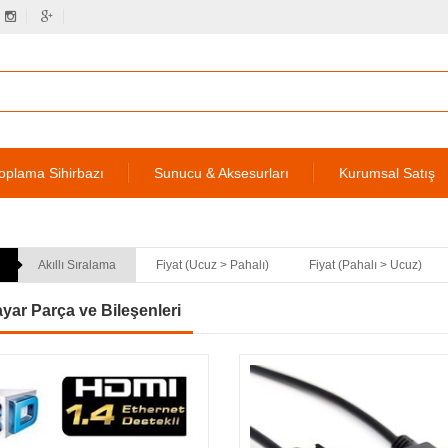
oplama Sihirbazı
Sunucu & Aksesurları
Kurumsal Satış
Akıllı Sıralama
Fiyat (Ucuz > Pahalı)
Fiyat (Pahalı > Ucuz)
ayar Parça ve Bileşenleri