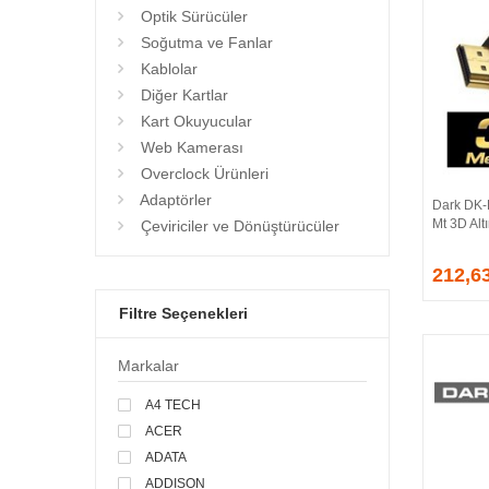
Optik Sürücüler
Soğutma ve Fanlar
Kablolar
Diğer Kartlar
Kart Okuyucular
Web Kamerası
Overclock Ürünleri
Adaptörler
Dark DK-
Mt 3D Alt
Çeviriciler ve Dönüştürücüler
212,6
Filtre Seçenekleri
Markalar
A4 TECH
ACER
ADATA
ADDISON