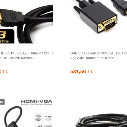
HD-CV14L300A90 Hdmi to Hdmi 3
DARK DK-HD-AHDMIXVGAL180 Hdm
Sepete Ekle
Sepete Ekle
ın Uç Görüntü Kablosu
Vga Aktif Dönüştürücü Kablo
3 TL
531,56 TL