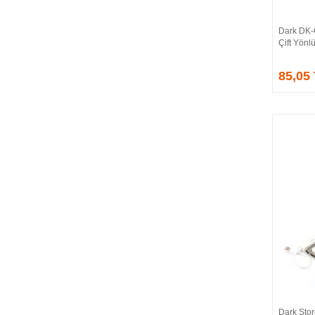
CORSAIR
COUGAR
Dark DK-
CRUCIAL
Çift Yönl
CSPEEDLINE
85,05
DAHUA
DARK
DarkFlash
DAYTONA
DEEP COOL
DELL
DEXIM
DIGITUS
D-LINK
EDNET
ELBA
ENERGIZER
ERAT
EVERCOOL
EVEREST
Dark Sto