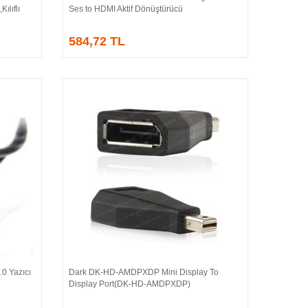
ılıflı
Ses to HDMI Aktif Dönüştürücü
584,72 TL
0 Yazıcı
Dark DK-HD-AMDPXDP Mini Display To
Sepete Ekle
Display Port(DK-HD-AMDPXDP)