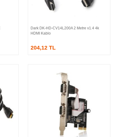
C
Dark DK-HD-CV14L200A 2 Metre v1.4 4k
Sepete Ekle
HDMI Kablo
204,12 TL