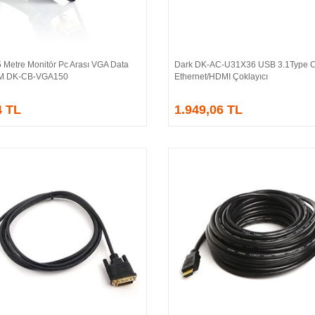
 Metre Monitör Pc Arası VGA Data
Dark DK-AC-U31X36 USB 3.1Type 
Sepete Ekle
Sepete Ekle
/M DK-CB-VGA150
Ethernet/HDMI Çoklayıcı
4 TL
1.949,06 TL