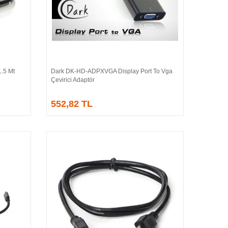
.5 Mt
Dark DK-HD-ADPXVGA Display Port To Vga
Sepete Ekle
Çevirici Adaptör
552,82 TL