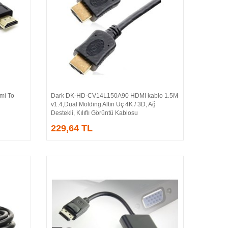
i To
Dark DK-HD-CV14L150A90 HDMI kablo 1.5M
Sepete Ekle
v1.4,Dual Molding Altın Uç 4K / 3D, Ağ
Destekli, Kılıflı Görüntü Kablosu
229,64 TL