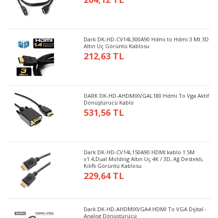
Dark DK-HD-CV14L300A90 Hdmi to Hdmi 3 Mt 3D
Altın Uç Görüntü Kablosu
212,63 TL
DARK DK-HD-AHDMIXVGAL180 Hdmi To Vga Aktif
Dönüştürücü Kablo
531,56 TL
Dark DK-HD-CV14L150A90 HDMI kablo 1.5M
v1.4,Dual Molding Altın Uç 4K / 3D, Ağ Destekli,
Kılıflı Görüntü Kablosu
229,64 TL
Dark DK-HD-AHDMIXVGA4 HDMI To VGA Dijital -
Analog Dönüştürücü