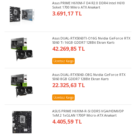
Asus PRIME H610M-F D4 R2.0 DDR4 Intel H610
Soket 1700 Mikro ATX Anakart
3.691,17 TL
Asus DUAL-RTX5060TI-O16G Nvidia GeForce RTX
5060 Ti 16GB GDDR7 128Bit Ekran Kartı
42.269,85 TL
Ücretsiz Kargo
Asus DUAL-RTX5060-O8G Nvidia GeForce RTX
5060 8GB GDDR7 128Bit Ekran Kartı
22.325,63 TL
Ücretsiz Kargo
ASUS PRIME H610M-R-SI DDR5 VGA/HDMI/DP
1xM.2 1xGLAN 1700P Micro-ATX Anakart
4.405,59 TL