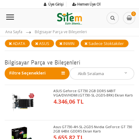
Üye Girişi
Hemen Üye Ol
0
Ana Sayfa
Bilgisayar Parça ve Bileşenleri
ADATA
ASUS
INWIN
Sadece Stoktakiler
Bilgisayar Parça ve Bileşenleri
Filtre Seçenekleri
ASUS Geforce GT730 2GB DDR5 64BIT
VGA/DVI/HDMI (GT730-SL-2GD5-BRK) Ekran Kartı
4.346,06 TL
Asus GT730-4H-SL-2GD5 Nvidia GeForce GT 730
2GB 64Bit GDDR5 Ekran Kartı
5.655,82 TL