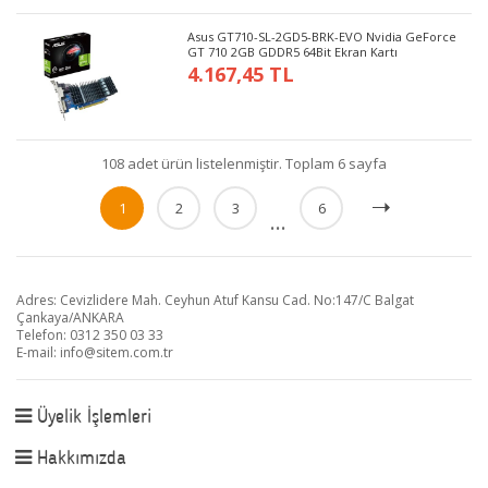
Asus GT710-SL-2GD5-BRK-EVO Nvidia GeForce
GT 710 2GB GDDR5 64Bit Ekran Kartı
4.167,45 TL
108 adet ürün listelenmiştir. Toplam 6 sayfa
1
2
3
6
...
Adres: Cevizlidere Mah. Ceyhun Atuf Kansu Cad. No:147/C Balgat
Çankaya/ANKARA
Telefon: 0312 350 03 33
E-mail:
info@sitem.com.tr
Üyelik İşlemleri
Hakkımızda