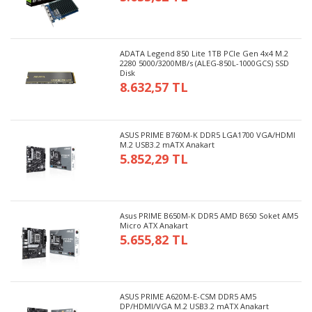
ADATA Legend 850 Lite 1TB PCIe Gen 4x4 M.2
2280 5000/3200MB/s (ALEG-850L-1000GCS) SSD
Disk
8.632,57 TL
ASUS PRIME B760M-K DDR5 LGA1700 VGA/HDMI
M.2 USB3.2 mATX Anakart
5.852,29 TL
Asus PRIME B650M-K DDR5 AMD B650 Soket AM5
Micro ATX Anakart
5.655,82 TL
ASUS PRIME A620M-E-CSM DDR5 AM5
DP/HDMI/VGA M.2 USB3.2 mATX Anakart