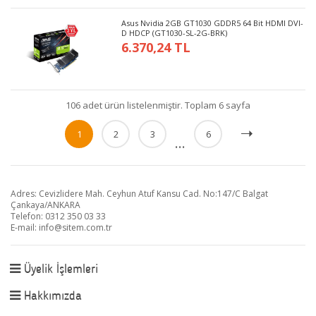
Asus Nvidia 2GB GT1030 GDDR5 64 Bit HDMI DVI-
D HDCP (GT1030-SL-2G-BRK)
6.370,24 TL
106 adet ürün listelenmiştir. Toplam 6 sayfa
1
2
3
6
...
Adres: Cevizlidere Mah. Ceyhun Atuf Kansu Cad. No:147/C Balgat
Çankaya/ANKARA
Telefon: 0312 350 03 33
E-mail:
info@sitem.com.tr
Üyelik İşlemleri
Hakkımızda