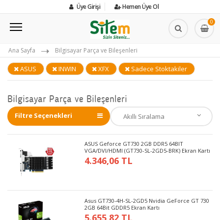
Üye Girişi
Hemen Üye Ol
0
Ana Sayfa
Bilgisayar Parça ve Bileşenleri
ASUS
INWIN
XFX
Sadece Stoktakiler
Bilgisayar Parça ve Bileşenleri
Filtre Seçenekleri
ASUS Geforce GT730 2GB DDR5 64BIT
VGA/DVI/HDMI (GT730-SL-2GD5-BRK) Ekran Kartı
4.346,06 TL
Asus GT730-4H-SL-2GD5 Nvidia GeForce GT 730
2GB 64Bit GDDR5 Ekran Kartı
5.655,82 TL