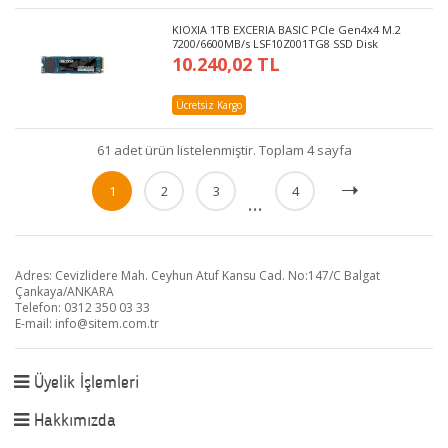
KIOXIA 1TB EXCERIA BASIC PCIe Gen4x4 M.2
7200/6600MB/s LSF10Z001TG8 SSD Disk
10.240,02 TL
Ücretsiz Kargo
61 adet ürün listelenmiştir. Toplam 4 sayfa
1
2
3
4
...
Adres: Cevizlidere Mah. Ceyhun Atuf Kansu Cad. No:147/C Balgat
Çankaya/ANKARA
Telefon: 0312 350 03 33
E-mail:
info@sitem.com.tr
Üyelik İşlemleri
Hakkımızda