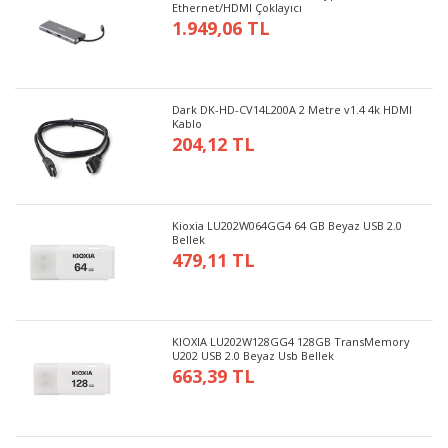
Ethernet/HDMI Çoklayıcı
1.949,06 TL
Dark DK-HD-CV14L200A 2 Metre v1.4 4k HDMI
Kablo
204,12 TL
Kioxia LU202W064GG4 64 GB Beyaz USB 2.0
Bellek
479,11 TL
KIOXIA LU202W128GG4 128GB TransMemory
U202 USB 2.0 Beyaz Usb Bellek
663,39 TL