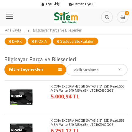
Üye Girişi
Hemen Üye Ol
0
Ana Sayfa
Bilgisayar Parça ve Bileşenleri
DARK
KIOXIA
Sadece Stoktakiler
Bilgisayar Parça ve Bileşenleri
Filtre Seçenekleri
KIOXIA EXCERIA 480GB SATA3 2.5" SSD Read:555
MB/s Write:540 MB/s (BK-LTC10Z480GG8)
5.000,94 TL
KIOXIA EXCERIA 960GB SATA3 2.5" SSD Read:555
MB/s Write:540 MB/s (BK-LTC10Z960GG8)
6.251,17 TL