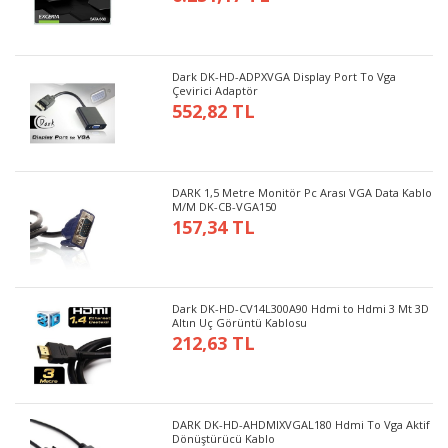
Dark DK-HD-ADPXVGA Display Port To Vga
Çevirici Adaptör
552,82 TL
DARK 1,5 Metre Monitör Pc Arası VGA Data Kablo
M/M DK-CB-VGA150
157,34 TL
Dark DK-HD-CV14L300A90 Hdmi to Hdmi 3 Mt 3D
Altın Uç Görüntü Kablosu
212,63 TL
DARK DK-HD-AHDMIXVGAL180 Hdmi To Vga Aktif
Dönüştürücü Kablo