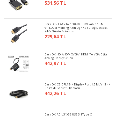
531,56 TL
Dark DK-HD-CV14L150A90 HDMI kablo 1.5M
v1.4,Dual Molding Altın Uç 4K / 3D, Ağ Destekli,
Kılıflı Görüntü Kablosu
229,64 TL
Dark DK-HD-AHDMIXVGA4 HDMI To VGA Dijital -
Analog Dönüştürücü
442,97 TL
Dark DK-CB-DPL154K Display Port 1.5 Mt V1.2 4K
Destekli Görüntü Kablosu
442,26 TL
Dark DK-AC-U31X36 USB 3.1Type C