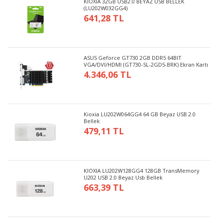
KIOXIA 32GB USB2.0 BEYAZ USB BELLEK
(LU202W032GG4)
641,28 TL
ASUS Geforce GT730 2GB DDR5 64BIT
VGA/DVI/HDMI (GT730-SL-2GD5-BRK) Ekran Kartı
4.346,06 TL
Kioxia LU202W064GG4 64 GB Beyaz USB 2.0
Bellek
479,11 TL
KIOXIA LU202W128GG4 128GB TransMemory
U202 USB 2.0 Beyaz Usb Bellek
663,39 TL