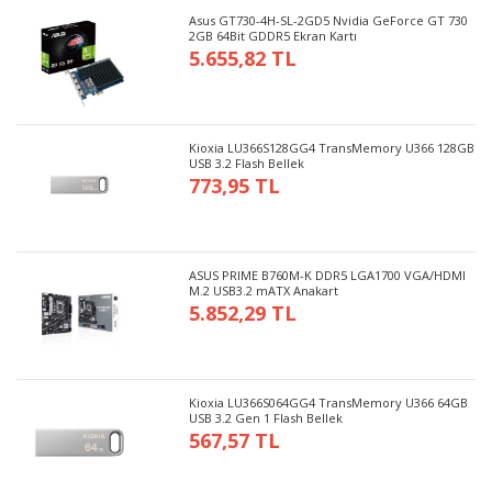
Asus GT730-4H-SL-2GD5 Nvidia GeForce GT 730
2GB 64Bit GDDR5 Ekran Kartı
5.655,82 TL
Kioxia LU366S128GG4 TransMemory U366 128GB
USB 3.2 Flash Bellek
773,95 TL
ASUS PRIME B760M-K DDR5 LGA1700 VGA/HDMI
M.2 USB3.2 mATX Anakart
5.852,29 TL
Kioxia LU366S064GG4 TransMemory U366 64GB
USB 3.2 Gen 1 Flash Bellek
567,57 TL