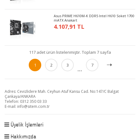
Asus PRIME H610M-K DDR5 Intel H610 Soket 1700
mATX Anakart
4.107,91 TL
117 adet ürün listelenmiştir. Toplam 7 sayfa
1
2
3
7
...
Adres: Cevizlidere Mah. Ceyhun Atuf Kansu Cad. No:147/C Balgat
Çankaya/ANKARA
Telefon: 0312 350 03 33
E-mail:
info@sitem.com.tr
Üyelik İşlemleri
Hakkımızda