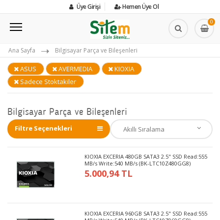
Üye Girişi
Hemen Üye Ol
0
Ana Sayfa
Bilgisayar Parça ve Bileşenleri
ASUS
AVERMEDIA
KIOXIA
Sadece Stoktakiler
Bilgisayar Parça ve Bileşenleri
Filtre Seçenekleri
KIOXIA EXCERIA 480GB SATA3 2.5" SSD Read:555
MB/s Write:540 MB/s (BK-LTC10Z480GG8)
5.000,94 TL
KIOXIA EXCERIA 960GB SATA3 2.5" SSD Read:555