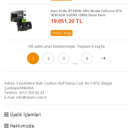
Asus DUAL-RTX5050-O8G Nvidia GeForce RTX
5050 8GB GDDR6 128Bit Ekran Kartı
19.051,20 TL
Ücretsiz Kargo
105 adet ürün listelenmiştir. Toplam 6 sayfa
1
2
3
6
...
Adres: Cevizlidere Mah. Ceyhun Atuf Kansu Cad. No:147/C Balgat
Çankaya/ANKARA
Telefon: 0312 350 03 33
E-mail:
info@sitem.com.tr
Üyelik İşlemleri
Hakkımızda