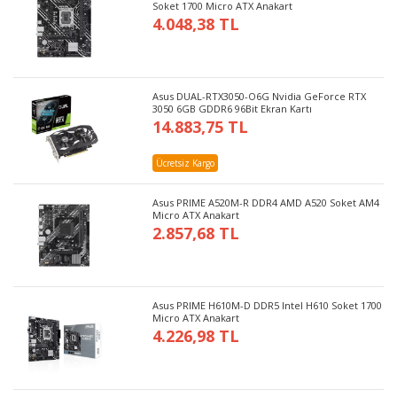
Soket 1700 Micro ATX Anakart
4.048,38 TL
Asus DUAL-RTX3050-O6G Nvidia GeForce RTX
3050 6GB GDDR6 96Bit Ekran Kartı
14.883,75 TL
Ücretsiz Kargo
Asus PRIME A520M-R DDR4 AMD A520 Soket AM4
Micro ATX Anakart
2.857,68 TL
Asus PRIME H610M-D DDR5 Intel H610 Soket 1700
Micro ATX Anakart
4.226,98 TL