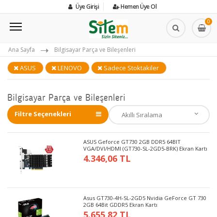
Üye Girişi
Hemen Üye Ol
0
Ana Sayfa
Bilgisayar Parça ve Bileşenleri
ASUS
LENOVO
Sadece Stoktakiler
Bilgisayar Parça ve Bileşenleri
Filtre Seçenekleri
ASUS Geforce GT730 2GB DDR5 64BIT
VGA/DVI/HDMI (GT730-SL-2GD5-BRK) Ekran Kartı
4.346,06 TL
Asus GT730-4H-SL-2GD5 Nvidia GeForce GT 730
2GB 64Bit GDDR5 Ekran Kartı
5.655,82 TL