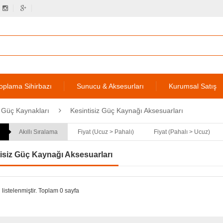
oplama Sihirbazı
Sunucu & Aksesurları
Kurumsal Satış
z Güç Kaynakları
Kesintisiz Güç Kaynağı Aksesuarları
Akıllı Sıralama
Fiyat (Ucuz > Pahalı)
Fiyat (Pahalı > Ucuz)
isiz Güç Kaynağı Aksesuarları
 listelenmiştir. Toplam 0 sayfa