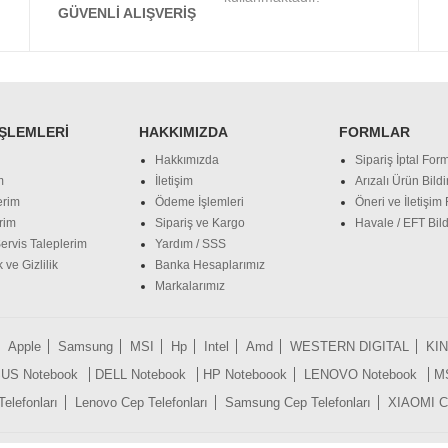
GÜVENLI ALIŞVERIŞ
İŞLEMLERI
HAKKIMIZDA
FORMLAR
Hakkımızda
Sipariş İptal Form
m
İletişim
Arızalı Ürün Bild
erim
Ödeme İşlemleri
Öneri ve İletişim
rim
Sipariş ve Kargo
Havale / EFT Bild
ervis Taleplerim
Yardım / SSS
 ve Gizlilik
Banka Hesaplarımız
Markalarımız
Apple
Samsung
MSI
Hp
Intel
Amd
WESTERN DIGITAL
KI
US Notebook
DELL Notebook
HP Noteboook
LENOVO Notebook
M
lefonları
Lenovo Cep Telefonları
Samsung Cep Telefonları
XIAOMI Ce