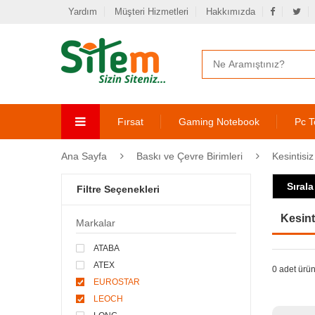
Yardım
Müşteri Hizmetleri
Hakkımızda
Fırsat
Gaming Notebook
Pc T
Ana Sayfa
Baskı ve Çevre Birimleri
Kesintisi
Sırala
Filtre Seçenekleri
Kesint
Markalar
ATABA
ATEX
0 adet ürün
EUROSTAR
LEOCH