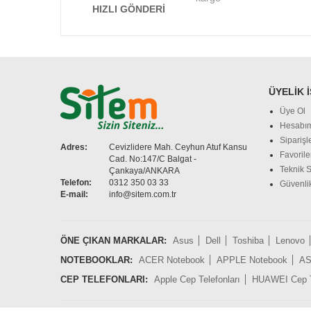
HIZLI GÖNDERI
ÜYELIK 
Üye Ol
Hesabı
Siparişl
Adres:
Cevizlidere Mah. Ceyhun Atuf Kansu
Favorile
Cad. No:147/C Balgat -
Teknik S
Çankaya/ANKARA
Telefon:
0312 350 03 33
Güvenlik
E-mail:
info@sitem.com.tr
ÖNE ÇIKAN MARKALAR:
Asus
Dell
Toshiba
Lenovo
NOTEBOOKLAR:
ACER Notebook
APPLE Notebook
AS
CEP TELEFONLARI:
Apple Cep Telefonları
HUAWEI Cep Te