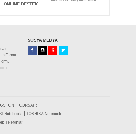
ONLINE DESTEK
SOSYA MEDYA
ları
irim Formu
 Formu
irimi
NGSTON
CORSAIR
SI Notebook
TOSHIBA Notebook
p Telefonları