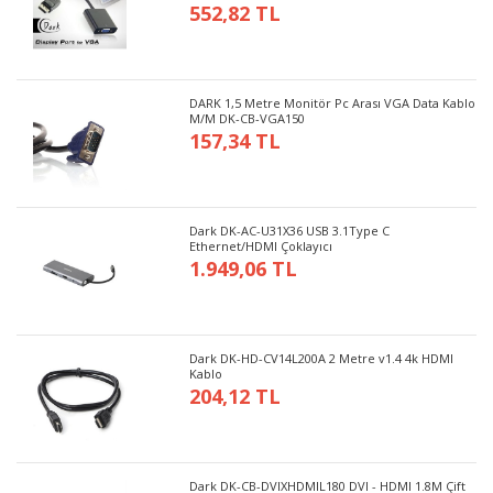
552,82 TL
DARK 1,5 Metre Monitör Pc Arası VGA Data Kablo
M/M DK-CB-VGA150
157,34 TL
Dark DK-AC-U31X36 USB 3.1Type C
Ethernet/HDMI Çoklayıcı
1.949,06 TL
Dark DK-HD-CV14L200A 2 Metre v1.4 4k HDMI
Kablo
204,12 TL
Dark DK-CB-DVIXHDMIL180 DVI - HDMI 1.8M Çift