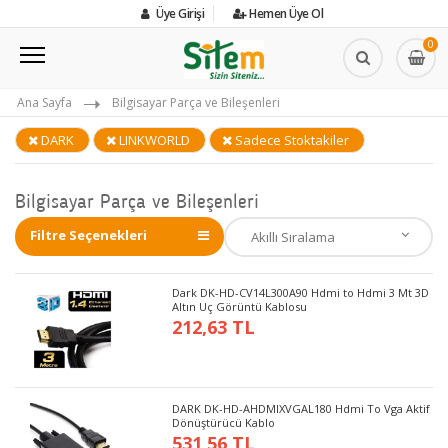
Üye Girişi
Hemen Üye Ol
0
Ana Sayfa
Bilgisayar Parça ve Bileşenleri
DARK
LINKWORLD
Sadece Stoktakiler
Bilgisayar Parça ve Bileşenleri
Filtre Seçenekleri
Dark DK-HD-CV14L300A90 Hdmi to Hdmi 3 Mt 3D
Altın Uç Görüntü Kablosu
212,63 TL
DARK DK-HD-AHDMIXVGAL180 Hdmi To Vga Aktif
Dönüştürücü Kablo
531,56 TL