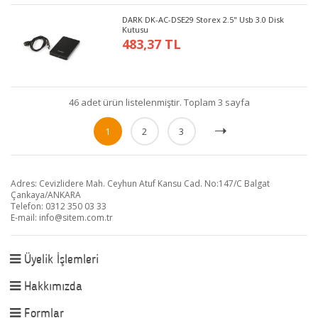
DARK DK-AC-DSE29 Storex 2.5" Usb 3.0 Disk
Kutusu
483,37 TL
46 adet ürün listelenmiştir. Toplam 3 sayfa
1
2
3
Adres: Cevizlidere Mah. Ceyhun Atuf Kansu Cad. No:147/C Balgat
Çankaya/ANKARA
Telefon: 0312 350 03 33
E-mail:
info@sitem.com.tr
Üyelik İşlemleri
Hakkımızda
Formlar