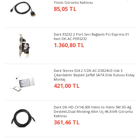
Yönlü Görüntü Kablosu
85,05 TL
Dark RS232 2 Port Seri Bağlantı Pci Express X1
Kart DK-AC-PERS232
1.360,80 TL
Dark Storex E24 2.5 DK-AC-DSE24U3 Usb 3
Çıkarılabilir Başlıklı Şeffaf SATA Disk Kutusu Kolay
Montaj
421,00 TL
Dark DK-HD-CV14L500 Hdmi to Hdmi 5M 3D-Ağ
Destekli,Dual Molding Altın Uç 4K,Kılıflı Görüntü
Kablosu
361,46 TL