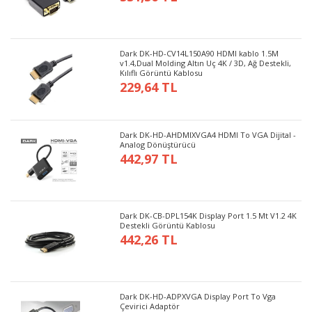
Dark DK-HD-CV14L150A90 HDMI kablo 1.5M
v1.4,Dual Molding Altın Uç 4K / 3D, Ağ Destekli,
Kılıflı Görüntü Kablosu
229,64 TL
Dark DK-HD-AHDMIXVGA4 HDMI To VGA Dijital -
Analog Dönüştürücü
442,97 TL
Dark DK-CB-DPL154K Display Port 1.5 Mt V1.2 4K
Destekli Görüntü Kablosu
442,26 TL
Dark DK-HD-ADPXVGA Display Port To Vga
Çevirici Adaptör