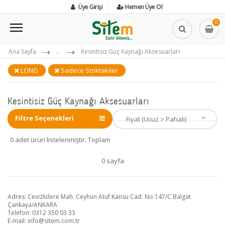
Üye Girişi
Hemen Üye Ol
0
Ana Sayfa
...
Kesintisiz Güç Kaynağı Aksesuarları
LONG
Sadece Stoktakiler
Kesintisiz Güç Kaynağı Aksesuarları
Filtre Seçenekleri
0 adet ürün listelenmiştir. Toplam
0 sayfa
Adres: Cevizlidere Mah. Ceyhun Atuf Kansu Cad. No:147/C Balgat
Çankaya/ANKARA
Telefon: 0312 350 03 33
E-mail:
info@sitem.com.tr