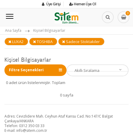
Üye Girişi
Hemen Üye Ol
0
Ana Sayfa
Kişisel Bilgisayarlar
LUXA2
TOSHIBA
Sadece Stoktakiler
Kişisel Bilgisayarlar
Filtre Seçenekleri
0 adet ürün listelenmiştir. Toplam
0 sayfa
Adres: Cevizlidere Mah. Ceyhun Atuf Kansu Cad. No:147/C Balgat
Çankaya/ANKARA
Telefon: 0312 350 03 33
E-mail:
info@sitem.com.tr