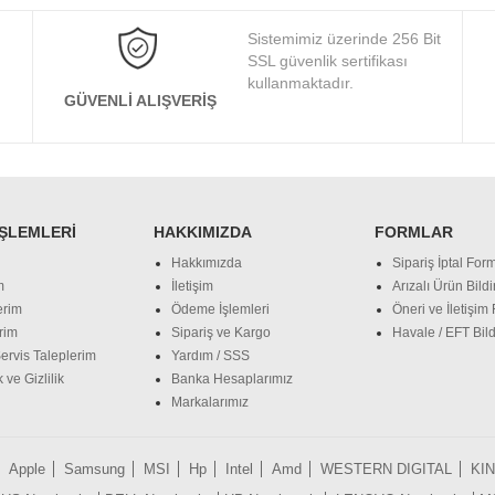
Sistemimiz üzerinde 256 Bit
SSL güvenlik sertifikası
kullanmaktadır.
GÜVENLI ALIŞVERIŞ
İŞLEMLERI
HAKKIMIZDA
FORMLAR
Hakkımızda
Sipariş İptal Form
m
İletişim
Arızalı Ürün Bild
erim
Ödeme İşlemleri
Öneri ve İletişim
rim
Sipariş ve Kargo
Havale / EFT Bild
ervis Taleplerim
Yardım / SSS
 ve Gizlilik
Banka Hesaplarımız
Markalarımız
Apple
Samsung
MSI
Hp
Intel
Amd
WESTERN DIGITAL
KI