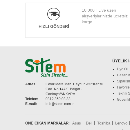
VGA
10.000 TL ve üzeri
Vga+Dp+Hdmı
alışverişlerinizde ücretsiz
D-SUB+DP+HDMI
kargo
HIZLI GÖNDERI
VGA + HDMI
VGA+DVI+HDMI
DP + HDMI + USB-C + USB-A + RJ45
+ Analog 2.0
VGA + HDMI + DVI-D
HDMI + USB Type-C
ÜYELIK 
USB-C
Üye Ol
Hesabı
Siparişl
Adres:
Cevizlidere Mah. Ceyhun Atuf Kansu
Favorile
Cad. No:147/C Balgat -
Teknik S
Çankaya/ANKARA
Telefon:
0312 350 03 33
Güvenlik
E-mail:
info@sitem.com.tr
ÖNE ÇIKAN MARKALAR:
Asus
Dell
Toshiba
Lenovo