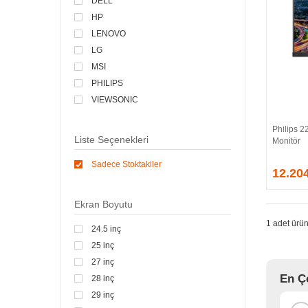
DELL
HP
LENOVO
LG
MSI
PHILIPS
VIEWSONIC
Philips 
Liste Seçenekleri
Monitör
Sadece Stoktakiler
12.20
Ekran Boyutu
1 adet ürün
24.5 inç
25 inç
27 inç
En Ç
28 inç
29 inç