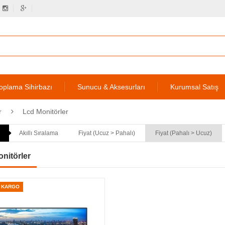
oplama Sihirbazı
Sunucu & Aksesurları
Kurumsal Satış
r
Lcd Monitörler
Akıllı Sıralama
Fiyat (Ucuz > Pahalı)
Fiyat (Pahalı > Ucuz)
nitörler
Z KARGO