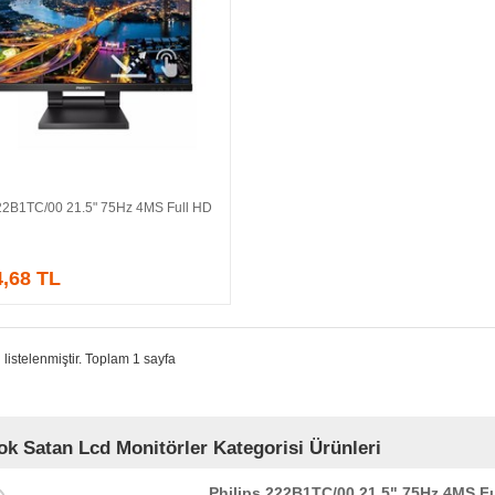
222B1TC/00 21.5" 75Hz 4MS Full HD
Sepete Ekle
4,68 TL
 listelenmiştir. Toplam 1 sayfa
ok Satan Lcd Monitörler Kategorisi Ürünleri
Philips 222B1TC/00 21.5" 75Hz 4MS Fu