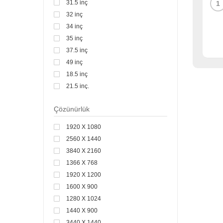
31.5 inç
1
32 inç
34 inç
35 inç
37.5 inç
49 inç
18.5 inç
21.5 inç.
19.5"
Çözünürlük
24 inç
17 inç
1920 X 1080
23.8 inç
2560 X 1440
23.6 inç
3840 X 2160
43"
1366 X 768
55"
1920 X 1200
14"
1600 X 900
1280 X 1024
1440 X 900
3440 X 1440