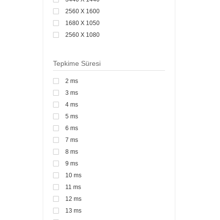
2560 X 1600
1680 X 1050
2560 X 1080
Tepkime Süresi
2 ms
3 ms
4 ms
5 ms
6 ms
7 ms
8 ms
9 ms
10 ms
11 ms
12 ms
13 ms