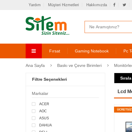
Yardım
Müşteri Hizmetleri
Hakkımızda
Fırsat
Gaming Notebook
Pc T
Ana Sayfa
Baskı ve Çevre Birimleri
Monitörle
Sırala
Filtre Seçenekleri
Lcd Mo
Markalar
ACER
ÜCRETSİ
AOC
ASUS
DAHUA