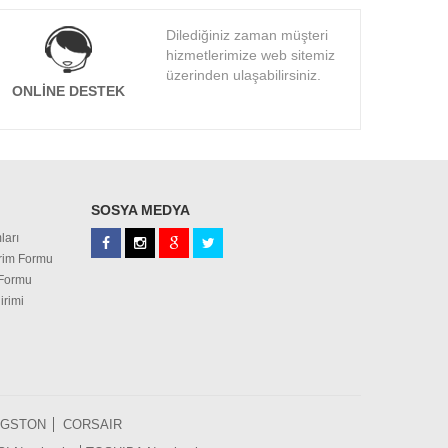
Dilediğiniz zaman müşteri
hizmetlerimize web sitemiz
üzerinden ulaşabilirsiniz.
ONLINE DESTEK
SOSYA MEDYA
ları
irim Formu
 Formu
irimi
NGSTON
CORSAIR