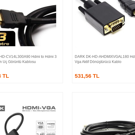
HD-CV14L300A90 Hdmi to Hdmi 3
DARK DK-HD-AHDMIXVGAL180 Hdm
Sepete Ekle
Sepete Ekle
ın Uç Görüntü Kablosu
Vga Aktif Dönüştürücü Kablo
3 TL
531,56 TL