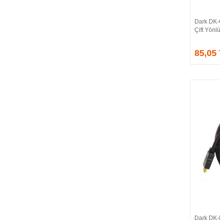
CORSAIR
COUGAR
Dark DK-
CRUCIAL
Çift Yönl
CSPEEDLINE
85,05
DAHUA
DARK
DarkFlash
DAYTONA
DEEP COOL
DELL
DEXIM
DIGITUS
D-LINK
EDNET
ELBA
ENERGIZER
ERAT
EVERCOOL
EVEREST
Dark DK-