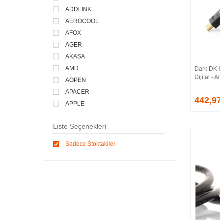
ADDLINK
AEROCOOL
AFOX
AGER
AKASA
AMD
Dark DK
Dijital -
AOPEN
APACER
442,9
APPLE
ARCTIC
Liste Seçenekleri
ASONIC
ASROCK
Sadece Stoktakiler
ASSMANN
ASUS
ATEN
AVEC
AVERMEDIA
AXLE