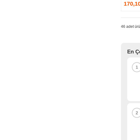
GPRINTER
170,1
GSKILL
G-TECHNOLOGY
HADRON
46 adet ürü
HAIKON
HAVIT
HCS
En Ç
HEC
HES
1
HIGH POWER
HIKVISION
HI-LEVEL
HIPER
HITACHI
HP
2
HPE
HUAWEI
HUNTKEY
HYNIX