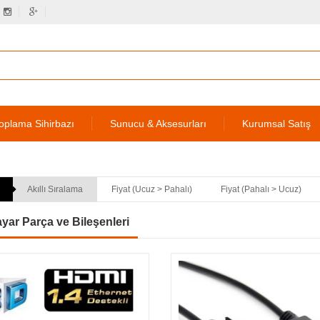
oplama Sihirbazı
Sunucu & Aksesurları
Kurumsal Satış
Akıllı Sıralama
Fiyat (Ucuz > Pahalı)
Fiyat (Pahalı > Ucuz)
ayar Parça ve Bileşenleri