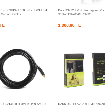
CB-DVIXHDMIL180 DVI - HDMI 1.8M
Dark RS232 2 Port Seri Bağlantı Pci
Sepete Ekle
Sepete Ekle
ü Görüntü Kablosu
X1 Kart DK-AC-PERS232
 TL
1.360,80 TL
HD-CV14L500 Hdmi to Hdmi 5M 3D-
DARK DK-HD-AVGAXHDMI2 Analog 
Sepete Ekle
Sepete Ekle