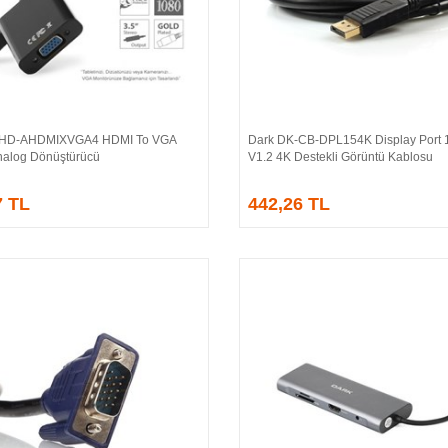
-HD-AHDMIXVGA4 HDMI To VGA
Dark DK-CB-DPL154K Display Port 1
Sepete Ekle
Sepete Ekle
 Analog Dönüştürücü
V1.2 4K Destekli Görüntü Kablosu
7 TL
442,26 TL