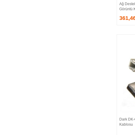
Ağ Destek
EVGA
Görüntü 
EXTREME
361,4
Eyfel
EZCOOL
FLAXES
FLY
FOEM
FRISBY
FSP
GAINWARD
GALAX
GAMDIAS
GAMEBOOSTER
GAMEPOWER
GEIL
GENESIS
Dark DK-
GIGABYTE
Kablosu
GOODRAM