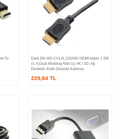
i To
Dark DK-HD-CV14L150A90 HDMI kablo 1.5M
Sepete Ekle
v1.4,Dual Molding Altın Uç 4K / 3D, Ağ
Destekli, Kılıflı Görüntü Kablosu
229,64 TL