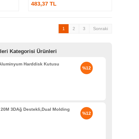
483,37 TL
1
2
3
Sonraki
ri Kategorisi Ürünleri
 Aluminyum Harddisk Kutusu
%12
20M 3DAğ Destekli,Dual Molding
%12