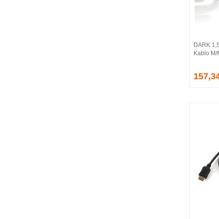
BALLISTIX
Be Quiet!
BEEK
BELKIN
DARK 1,5
BENQ
Kablo M
BIGBOY
BIOSTAR
157,3
BITFENIX
BORY
CABLE
CANYON
CLASSONE
CLUB 3D
CODEGEN
COLORFUL
COMPAXE
COOLER MASTER
COOPER
CORPUS