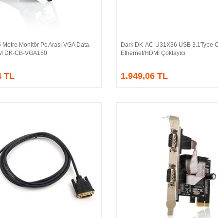
 Metre Monitör Pc Arası VGA Data
Dark DK-AC-U31X36 USB 3.1Type 
Sepete Ekle
Sepete Ekle
/M DK-CB-VGA150
Ethernet/HDMI Çoklayıcı
4 TL
1.949,06 TL