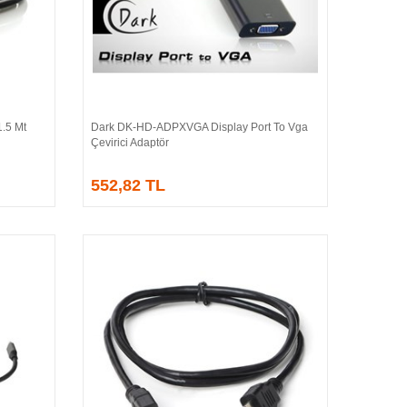
.5 Mt
Dark DK-HD-ADPXVGA Display Port To Vga
Sepete Ekle
Çevirici Adaptör
552,82 TL