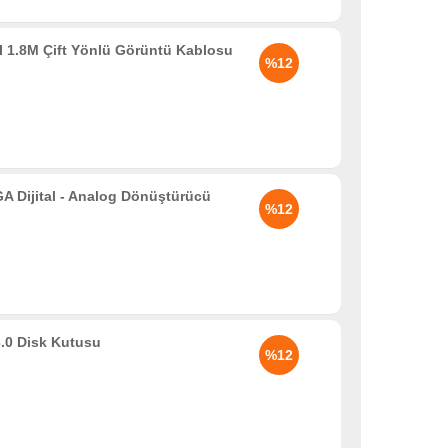
 1.8M Çift Yönlü Görüntü Kablosu
%12
Dijital - Analog Dönüştürücü
%12
.0 Disk Kutusu
%12