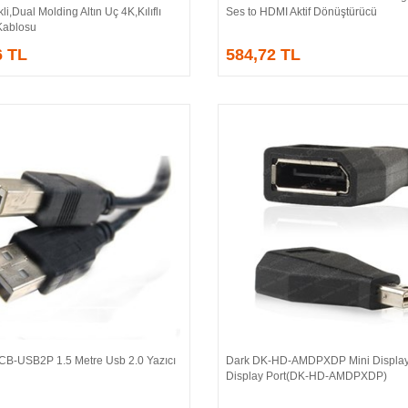
li,Dual Molding Altın Uç 4K,Kılıflı
Ses to HDMI Aktif Dönüştürücü
Kablosu
6 TL
584,72 TL
CB-USB2P 1.5 Metre Usb 2.0 Yazıcı
Dark DK-HD-AMDPXDP Mini Display
Sepete Ekle
Sepete Ekle
Display Port(DK-HD-AMDPXDP)