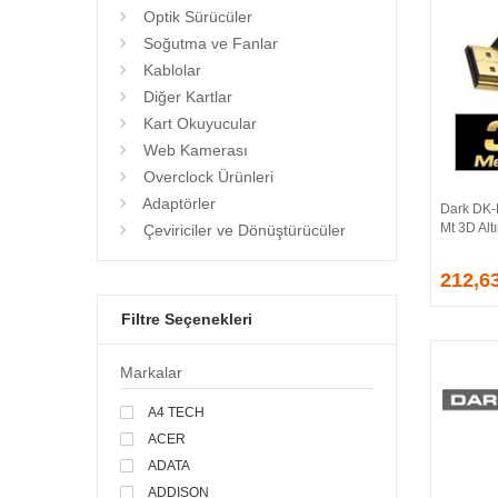
Optik Sürücüler
Soğutma ve Fanlar
Kablolar
Diğer Kartlar
Kart Okuyucular
Web Kamerası
Overclock Ürünleri
Adaptörler
Dark DK-
Mt 3D Alt
Çeviriciler ve Dönüştürücüler
212,6
Filtre Seçenekleri
Markalar
A4 TECH
ACER
ADATA
ADDISON