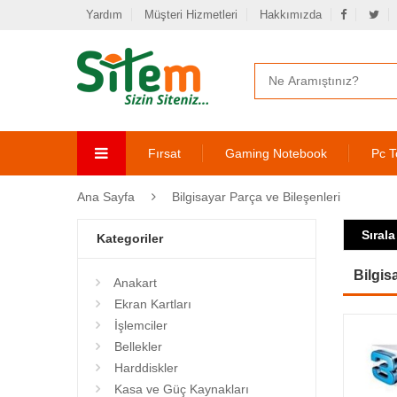
Yardım
Müşteri Hizmetleri
Hakkımızda
Fırsat
Gaming Notebook
Pc T
Ana Sayfa
Bilgisayar Parça ve Bileşenleri
Sırala
Kategoriler
Bilgis
Anakart
Ekran Kartları
İşlemciler
Bellekler
Harddiskler
Kasa ve Güç Kaynakları