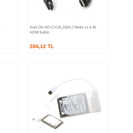
C
Dark DK-HD-CV14L200A 2 Metre v1.4 4k
Sepete Ekle
HDMI Kablo
204,12 TL