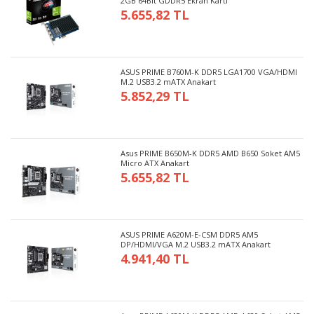
2GB 64Bit GDDR5 Ekran Kartı
5.655,82 TL
ASUS PRIME B760M-K DDR5 LGA1700 VGA/HDMI
M.2 USB3.2 mATX Anakart
5.852,29 TL
Asus PRIME B650M-K DDR5 AMD B650 Soket AM5
Micro ATX Anakart
5.655,82 TL
ASUS PRIME A620M-E-CSM DDR5 AM5
DP/HDMI/VGA M.2 USB3.2 mATX Anakart
4.941,40 TL