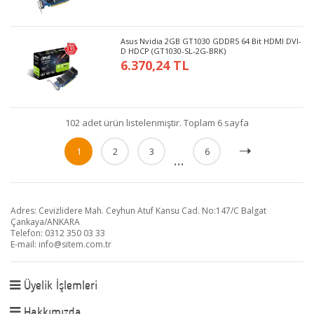
Asus Nvidia 2GB GT1030 GDDR5 64 Bit HDMI DVI-
D HDCP (GT1030-SL-2G-BRK)
6.370,24 TL
102 adet ürün listelenmiştir. Toplam 6 sayfa
1
2
3
6
...
Adres: Cevizlidere Mah. Ceyhun Atuf Kansu Cad. No:147/C Balgat
Çankaya/ANKARA
Telefon: 0312 350 03 33
E-mail:
info@sitem.com.tr
Üyelik İşlemleri
Hakkımızda