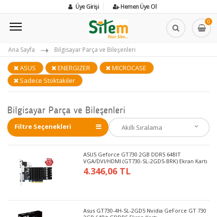
Üye Girişi
Hemen Üye Ol
0
Ana Sayfa
Bilgisayar Parça ve Bileşenleri
ASUS
ENERGIZER
MICROCASE
Sadece Stoktakiler
Bilgisayar Parça ve Bileşenleri
Filtre Seçenekleri
ASUS Geforce GT730 2GB DDR5 64BIT
VGA/DVI/HDMI (GT730-SL-2GD5-BRK) Ekran Kartı
4.346,06 TL
Asus GT730-4H-SL-2GD5 Nvidia GeForce GT 730