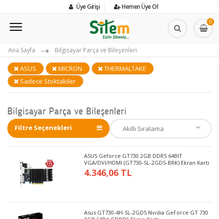
Üye Girişi
Hemen Üye Ol
0
Ana Sayfa
Bilgisayar Parça ve Bileşenleri
ASUS
MICRON
THERMALTAKE
Sadece Stoktakiler
Bilgisayar Parça ve Bileşenleri
Filtre Seçenekleri
ASUS Geforce GT730 2GB DDR5 64BIT
VGA/DVI/HDMI (GT730-SL-2GD5-BRK) Ekran Kartı
4.346,06 TL
Asus GT730-4H-SL-2GD5 Nvidia GeForce GT 730