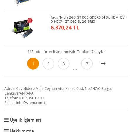
Asus Nvidia 2GB GT1030 GDDR5 64 Bit HDMI DVI-
D HDCP (GT1030-SL-2G-BRK)
6.370,24 TL
113 adet ürün listelenmiştir. Toplam 7 sayfa
1
2
3
7
...
Adres: Cevizlidere Mah. Ceyhun Atuf Kansu Cad. No:147/C Balgat
Çankaya/ANKARA
Telefon: 0312 350 03 33
E-mail:
info@sitem.com.tr
Üyelik İşlemleri
Hakkımızda