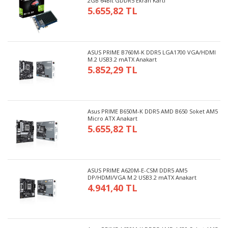
2GB 64Bit GDDR5 Ekran Kartı
5.655,82 TL
ASUS PRIME B760M-K DDR5 LGA1700 VGA/HDMI
M.2 USB3.2 mATX Anakart
5.852,29 TL
Asus PRIME B650M-K DDR5 AMD B650 Soket AM5
Micro ATX Anakart
5.655,82 TL
ASUS PRIME A620M-E-CSM DDR5 AM5
DP/HDMI/VGA M.2 USB3.2 mATX Anakart
4.941,40 TL