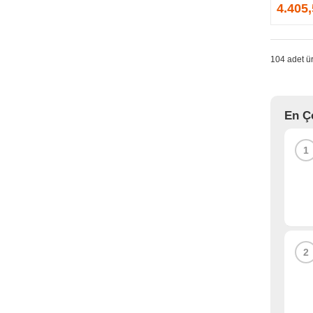
GPRINTER
4.405
GSKILL
G-TECHNOLOGY
HADRON
104 adet ür
HAIKON
HAVIT
HCS
En Ç
HEC
HES
1
HIGH POWER
HIKVISION
HI-LEVEL
HIPER
HITACHI
HP
2
HPE
HUAWEI
HUNTKEY
HYNIX