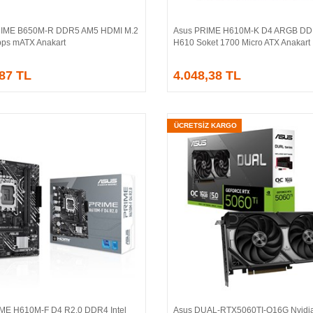
IME B650M-R DDR5 AM5 HDMI M.2
Asus PRIME H610M-K D4 ARGB DDR
Sepete Ekle
Sepete Ekle
ps mATX Anakart
H610 Soket 1700 Micro ATX Anakart
,87 TL
4.048,38 TL
ÜCRETSİZ KARGO
ME H610M-F D4 R2.0 DDR4 Intel
Asus DUAL-RTX5060TI-O16G Nvidi
Sepete Ekle
Sepete Ekle