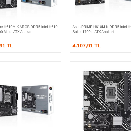
me H610M-K ARGB DDR5 Intel H610
Asus PRIME H610M-K DDR5 Intel H
Sepete Ekle
Sepete Ekle
00 Micro ATX Anakart
Soket 1700 mATX Anakart
,91 TL
4.107,91 TL