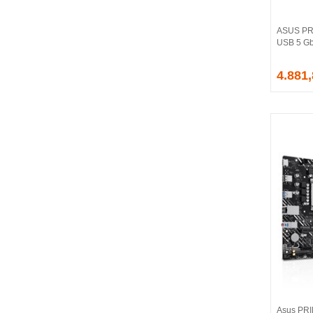
CORSAIR
COUGAR
ASUS PR
CRUCIAL
USB 5 Gb
CSPEEDLINE
4.881
DAHUA
DARK
DarkFlash
DAYTONA
DEEP COOL
DELL
DEXIM
DIGITUS
D-LINK
EDNET
ELBA
ENERGIZER
ERAT
EVERCOOL
EVEREST
Asus PRI