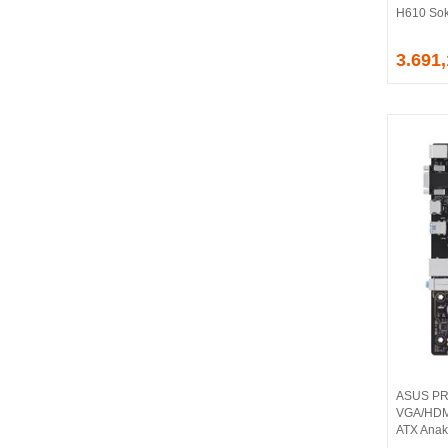
H610 Sok
EVGA
EXTREME
3.691
Eyfel
EZCOOL
FLAXES
FLY
FOEM
FRISBY
FSP
GAINWARD
GALAX
GAMDIAS
GAMEBOOSTER
GAMEPOWER
GEIL
GENESIS
ASUS PR
GIGABYTE
VGA/HDMI
GOODRAM
ATX Anak