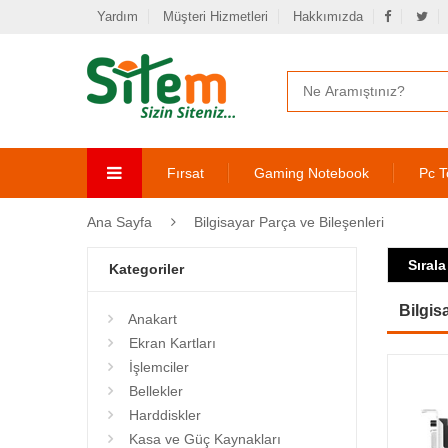
Yardım
Müşteri Hizmetleri
Hakkımızda
Fırsat
Gaming Notebook
Pc T
Ana Sayfa
Bilgisayar Parça ve Bileşenleri
Sırala
Kategoriler
Bilgis
Anakart
Ekran Kartları
İşlemciler
Bellekler
Harddiskler
Kasa ve Güç Kaynakları