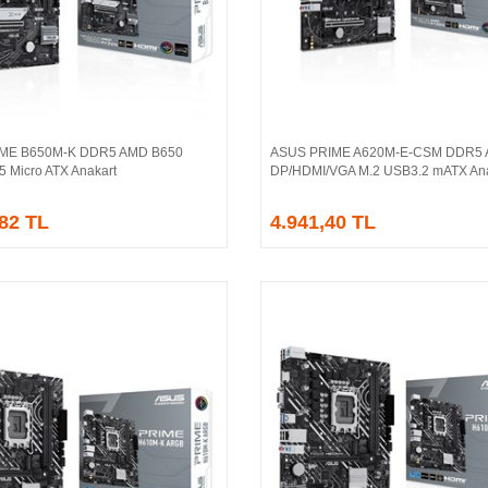
IME B650M-K DDR5 AMD B650
ASUS PRIME A620M-E-CSM DDR5
Sepete Ekle
Sepete Ekle
5 Micro ATX Anakart
DP/HDMI/VGA M.2 USB3.2 mATX Ana
,82 TL
4.941,40 TL