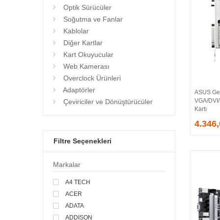
Optik Sürücüler
Soğutma ve Fanlar
Kablolar
Diğer Kartlar
Kart Okuyucular
Web Kamerası
Overclock Ürünleri
Adaptörler
ASUS Ge
VGA/DVI
Çeviriciler ve Dönüştürücüler
Kartı
4.346
Filtre Seçenekleri
Markalar
A4 TECH
ACER
ADATA
ADDISON