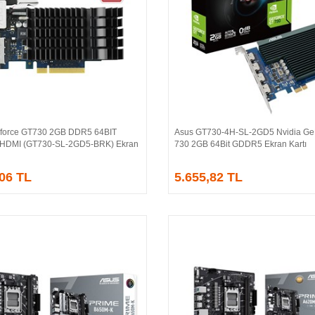
force GT730 2GB DDR5 64BIT
Asus GT730-4H-SL-2GD5 Nvidia Ge
Sepete Ekle
Sepete Ekle
/HDMI (GT730-SL-2GD5-BRK) Ekran
730 2GB 64Bit GDDR5 Ekran Kartı
,06 TL
5.655,82 TL