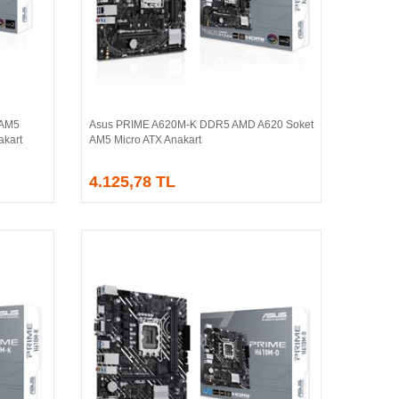
 AM5
Asus PRIME A620M-K DDR5 AMD A620 Soket
Sepete Ekle
kart
AM5 Micro ATX Anakart
4.125,78 TL