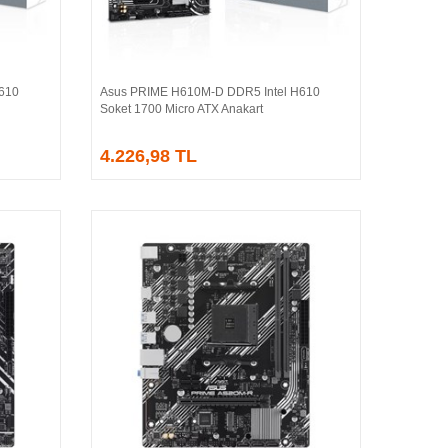
610
Asus PRIME H610M-D DDR5 Intel H610
Sepete Ekle
Soket 1700 Micro ATX Anakart
4.226,98 TL