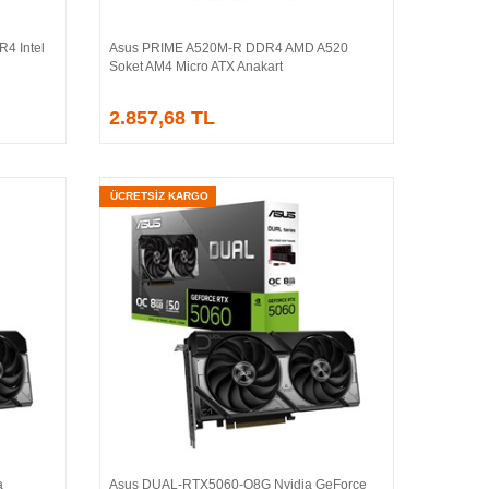
4 Intel
Asus PRIME A520M-R DDR4 AMD A520
Sepete Ekle
Soket AM4 Micro ATX Anakart
2.857,68 TL
ÜCRETSİZ KARGO
a
Asus DUAL-RTX5060-O8G Nvidia GeForce
Sepete Ekle