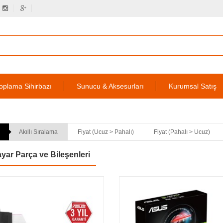
oplama Sihirbazı
Sunucu & Aksesurları
Kurumsal Satış
Akıllı Sıralama
Fiyat (Ucuz > Pahalı)
Fiyat (Pahalı > Ucuz)
ayar Parça ve Bileşenleri