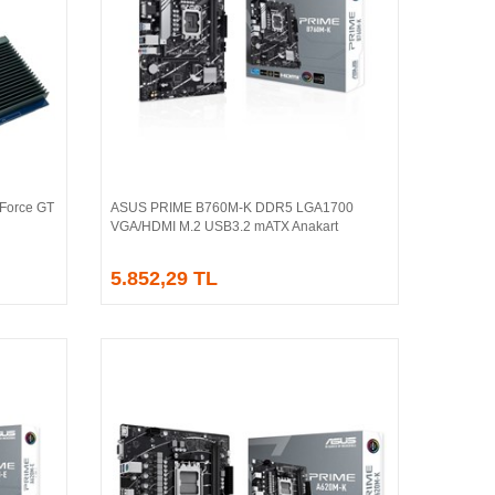
Force GT
ASUS PRIME B760M-K DDR5 LGA1700
Sepete Ekle
VGA/HDMI M.2 USB3.2 mATX Anakart
5.852,29 TL