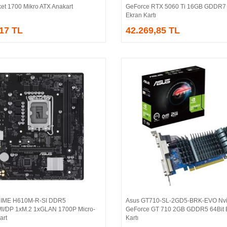
et 1700 Mikro ATX Anakart
GeForce RTX 5060 Ti 16GB GDDR7 
Ekran Kartı
,17 TL
42.269,85 TL
IME H610M-R-SI DDR5
Asus GT710-SL-2GD5-BRK-EVO Nvi
Sepete Ekle
Sepete Ekle
/DP 1xM.2 1xGLAN 1700P Micro-
GeForce GT 710 2GB GDDR5 64Bit 
art
Kartı