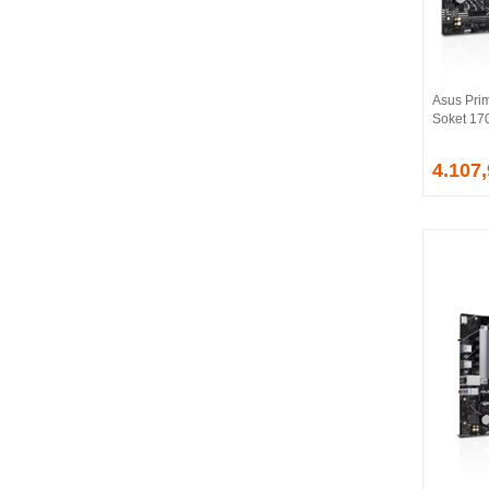
BALLISTIX
Be Quiet!
BEEK
BELKIN
Asus Pri
BENQ
Soket 17
BIGBOY
BIOSTAR
4.107
BITFENIX
BORY
CABLE
CANYON
CLASSONE
CLUB 3D
CODEGEN
COLORFUL
COMPAXE
COOLER MASTER
COOPER
CORPUS