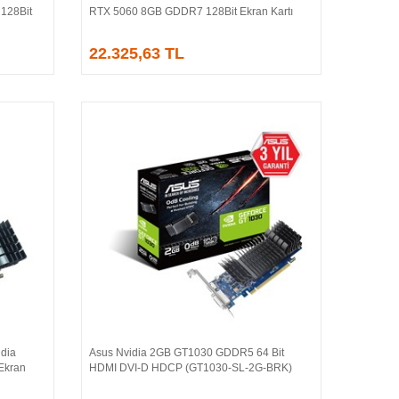
128Bit
RTX 5060 8GB GDDR7 128Bit Ekran Kartı
22.325,63 TL
dia
Asus Nvidia 2GB GT1030 GDDR5 64 Bit
Sepete Ekle
Ekran
HDMI DVI-D HDCP (GT1030-SL-2G-BRK)