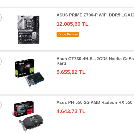
ASUS PRIME Z790-P WiFi DDR5 LGA17
12.085,60 TL
Kargo Bedava
Asus GT730-4H-SL-2GD5 Nvidia GeFo
Kartı
5.655,82 TL
Asus PH-550-2G AMD Radeon RX 550 
4.643,73 TL