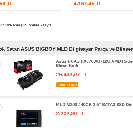
,59 TL
4.167,45 TL
ün listelenmiştir. Toplam 6 sayfa
ok Satan ASUS BIGBOY MLD Bilgisayar Parça ve Bileşenle
Asus DUAL-RX6700XT-12G AMD Radeo
Ekran Kartı
26.493,07 TL
Kargo Bedava
MLD M200 240GB 2.5" SATA3 SSD Dis
2.202,80 TL