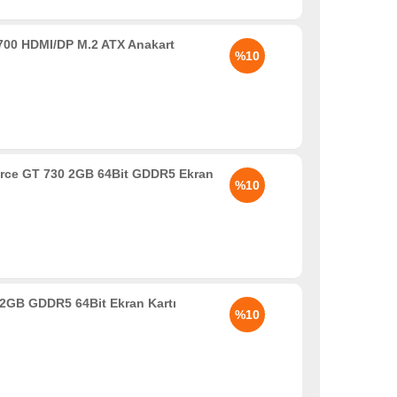
00 HDMI/DP M.2 ATX Anakart
%10
rce GT 730 2GB 64Bit GDDR5 Ekran
%10
2GB GDDR5 64Bit Ekran Kartı
%10