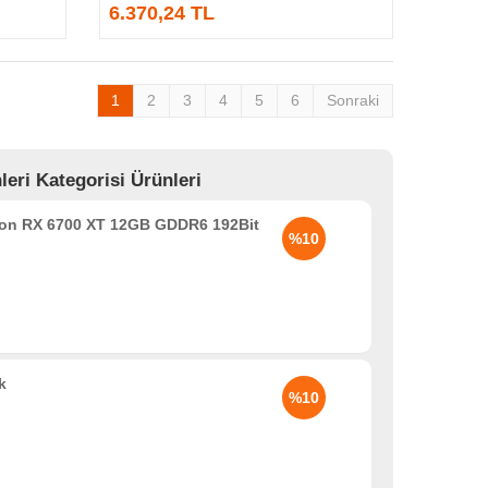
6.370,24 TL
1
2
3
4
5
6
Sonraki
ri Kategorisi Ürünleri
n RX 6700 XT 12GB GDDR6 192Bit
%10
k
%10