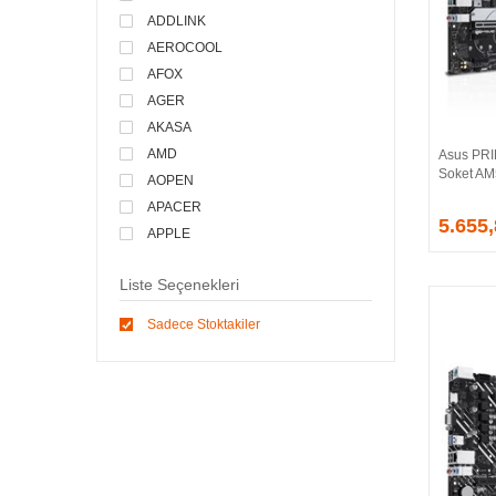
ADDLINK
AEROCOOL
AFOX
AGER
AKASA
AMD
Asus PR
Soket AM
AOPEN
APACER
5.655
APPLE
ARCTIC
Liste Seçenekleri
ASONIC
ASROCK
Sadece Stoktakiler
ASSMANN
ASUS
ATEN
AVEC
AVERMEDIA
AXLE