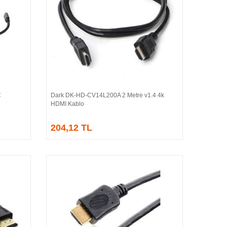
C
Dark DK-HD-CV14L200A 2 Metre v1.4 4k
Sepete Ekle
HDMI Kablo
204,12 TL