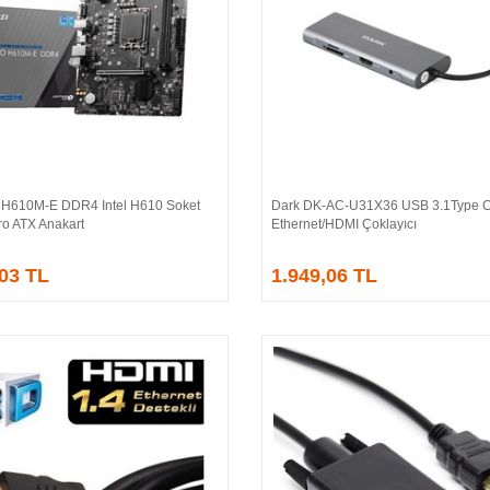
H610M-E DDR4 Intel H610 Soket
Dark DK-AC-U31X36 USB 3.1Type 
Sepete Ekle
Sepete Ekle
ro ATX Anakart
Ethernet/HDMI Çoklayıcı
,03 TL
1.949,06 TL