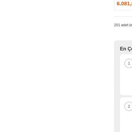
GPRINTER
6.081
GSKILL
G-TECHNOLOGY
HADRON
201 adet ür
HAIKON
HAVIT
HCS
En Ç
HEC
HES
1
HIGH POWER
HIKVISION
HI-LEVEL
HIPER
HITACHI
HP
2
HPE
HUAWEI
HUNTKEY
HYNIX