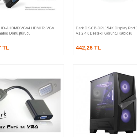
-HD-AHDMIXVGA4 HDMI To VGA
Dark DK-CB-DPL154K Display Port 1
Sepete Ekle
Sepete Ekle
 Analog Dönüştürücü
V1.2 4K Destekli Görüntü Kablosu
7 TL
442,26 TL