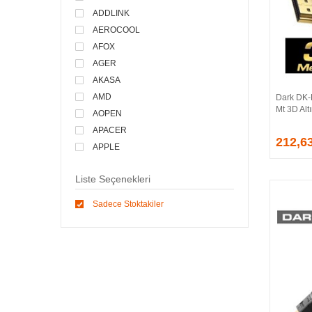
ADDLINK
AEROCOOL
AFOX
AGER
AKASA
AMD
Dark DK-
Mt 3D Alt
AOPEN
APACER
212,6
APPLE
ARCTIC
Liste Seçenekleri
ASONIC
ASROCK
Sadece Stoktakiler
ASSMANN
ASUS
ATEN
AVEC
AVERMEDIA
AXLE