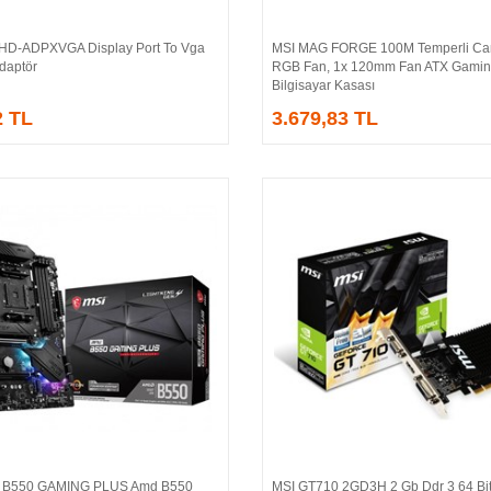
HD-ADPXVGA Display Port To Vga
MSI MAG FORGE 100M Temperli Ca
Sepete Ekle
Sepete Ekle
Adaptör
RGB Fan, 1x 120mm Fan ATX Gami
Bilgisayar Kasası
2 TL
3.679,83 TL
 B550 GAMING PLUS Amd B550
MSI GT710 2GD3H 2 Gb Ddr 3 64 Bi
Sepete Ekle
Sepete Ekle