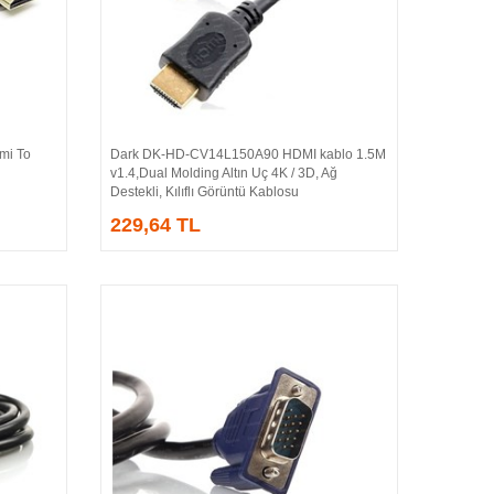
i To
Dark DK-HD-CV14L150A90 HDMI kablo 1.5M
Sepete Ekle
v1.4,Dual Molding Altın Uç 4K / 3D, Ağ
Destekli, Kılıflı Görüntü Kablosu
229,64 TL