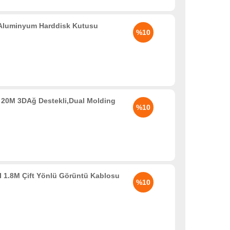
 Aluminyum Harddisk Kutusu
%10
20M 3DAğ Destekli,Dual Molding
%10
 1.8M Çift Yönlü Görüntü Kablosu
%10