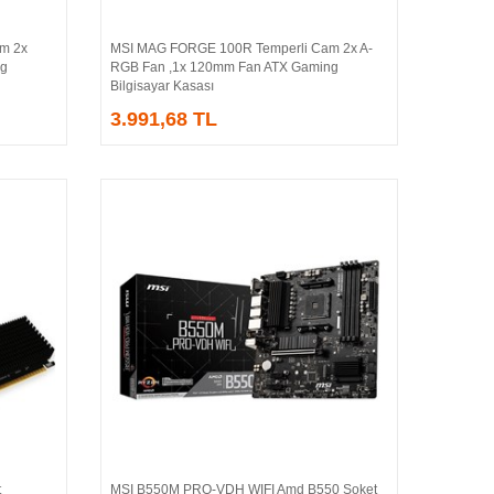
m 2x
MSI MAG FORGE 100R Temperli Cam 2x A-
Sepete Ekle
ng
RGB Fan ,1x 120mm Fan ATX Gaming
Bilgisayar Kasası
3.991,68 TL
t
MSI B550M PRO-VDH WIFI Amd B550 Soket
Sepete Ekle