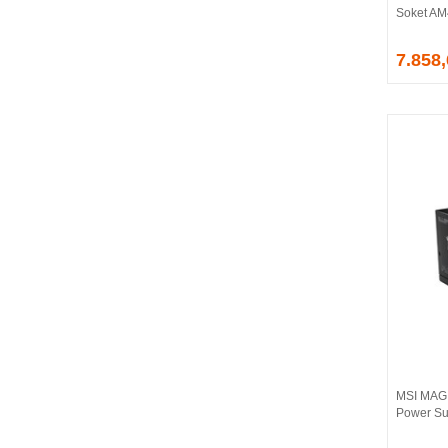
Soket AM
EVGA
EXTREME
7.858
Eyfel
EZCOOL
FLAXES
FLY
FOEM
FRISBY
FSP
GAINWARD
GALAX
GAMDIAS
GAMEBOOSTER
GAMEPOWER
GEIL
GENESIS
MSI MAG
GIGABYTE
Power Su
GOODRAM