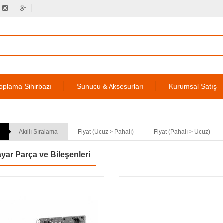
oplama Sihirbazı
Sunucu & Aksesurları
Kurumsal Satış
Akıllı Sıralama
Fiyat (Ucuz > Pahalı)
Fiyat (Pahalı > Ucuz)
ayar Parça ve Bileşenleri