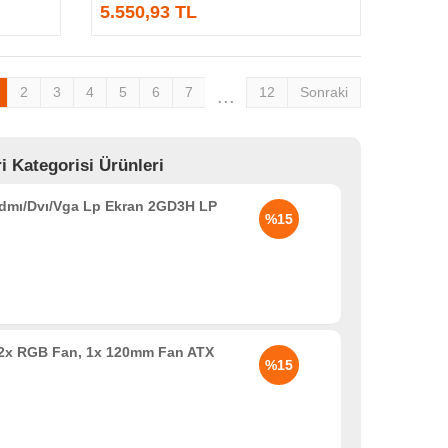
5.550,93 TL
2
3
4
5
6
7
12
Sonraki
...
 Kategorisi Ürünleri
Hdmı/Dvı/Vga Lp Ekran 2GD3H LP
%15
2x RGB Fan, 1x 120mm Fan ATX
%15