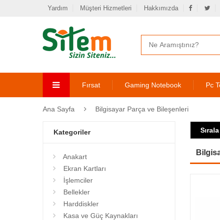
Yardım
Müşteri Hizmetleri
Hakkımızda
Fırsat
Gaming Notebook
Pc T
Ana Sayfa
Bilgisayar Parça ve Bileşenleri
Sırala
Kategoriler
Bilgis
Anakart
Ekran Kartları
İşlemciler
Bellekler
Harddiskler
Kasa ve Güç Kaynakları