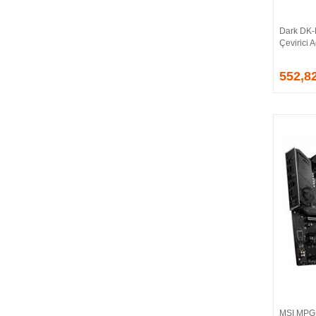
CORSAIR
COUGAR
Dark DK-
CRUCIAL
Çevirici 
CSPEEDLINE
552,8
DAHUA
DARK
DarkFlash
DAYTONA
DEEP COOL
DELL
DEXIM
DIGITUS
D-LINK
EDNET
ELBA
ENERGIZER
ERAT
EVERCOOL
EVEREST
MSI MPG