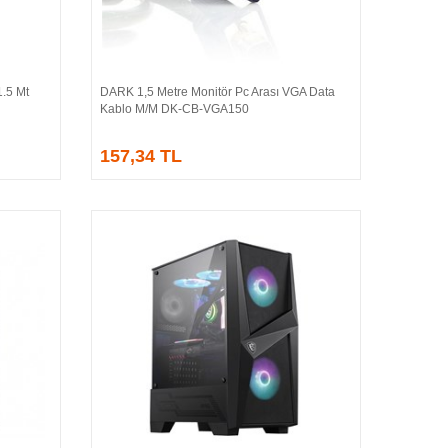
.5 Mt
DARK 1,5 Metre Monitör Pc Arası VGA Data
Sepete Ekle
Kablo M/M DK-CB-VGA150
157,34 TL