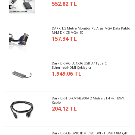
552,82 TL
DARK 1,5 Metre Monitör Pc Arası VGA Data Kablo
M/M DK-CB-VGA150
157,34 TL
Dark DK-AC-U31X36 USB 3.1Type C
Ethernet/HDMI Çoklayıcı
1.949,06 TL
Dark DK-HD-CV14L200A 2 Metre v1.4 4k HDMI
Kablo
204,12 TL
Dark DK-CB-DVIXHDMIL180 DVI - HDMI 1.8M Çift