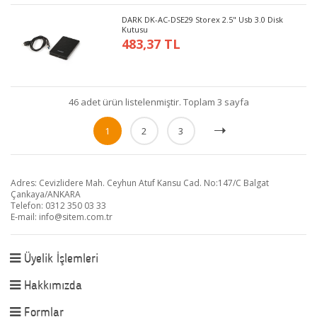
DARK DK-AC-DSE29 Storex 2.5" Usb 3.0 Disk
Kutusu
483,37 TL
46 adet ürün listelenmiştir. Toplam 3 sayfa
1
2
3
Adres: Cevizlidere Mah. Ceyhun Atuf Kansu Cad. No:147/C Balgat
Çankaya/ANKARA
Telefon: 0312 350 03 33
E-mail:
info@sitem.com.tr
Üyelik İşlemleri
Hakkımızda
Formlar