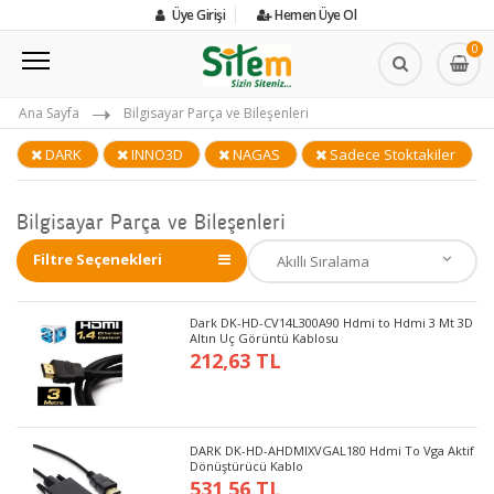
Üye Girişi
Hemen Üye Ol
0
Ana Sayfa
Bilgisayar Parça ve Bileşenleri
DARK
INNO3D
NAGAS
Sadece Stoktakiler
Bilgisayar Parça ve Bileşenleri
Filtre Seçenekleri
Dark DK-HD-CV14L300A90 Hdmi to Hdmi 3 Mt 3D
Altın Uç Görüntü Kablosu
212,63 TL
DARK DK-HD-AHDMIXVGAL180 Hdmi To Vga Aktif
Dönüştürücü Kablo
531,56 TL