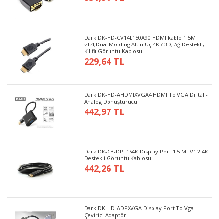
Dark DK-HD-CV14L150A90 HDMI kablo 1.5M
v1.4,Dual Molding Altın Uç 4K / 3D, Ağ Destekli,
Kılıflı Görüntü Kablosu
229,64 TL
Dark DK-HD-AHDMIXVGA4 HDMI To VGA Dijital -
Analog Dönüştürücü
442,97 TL
Dark DK-CB-DPL154K Display Port 1.5 Mt V1.2 4K
Destekli Görüntü Kablosu
442,26 TL
Dark DK-HD-ADPXVGA Display Port To Vga
Çevirici Adaptör