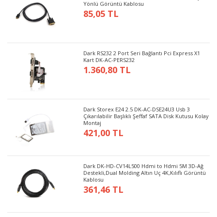
Yönlü Görüntü Kablosu
85,05 TL
Dark RS232 2 Port Seri Bağlantı Pci Express X1
Kart DK-AC-PERS232
1.360,80 TL
Dark Storex E24 2.5 DK-AC-DSE24U3 Usb 3
Çıkarılabilir Başlıklı Şeffaf SATA Disk Kutusu Kolay
Montaj
421,00 TL
Dark DK-HD-CV14L500 Hdmi to Hdmi 5M 3D-Ağ
Destekli,Dual Molding Altın Uç 4K,Kılıflı Görüntü
Kablosu
361,46 TL