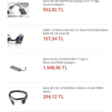
Dark DK-HD-ADPXVGA Display Port To Vga
Çevirici Adaptör
552,82 TL
DARK 1,5 Metre Monitör Pc Arası VGA Data Kablo
M/M DK-CB-VGA150
157,34 TL
Dark DK-AC-U31X36 USB 3.1Type C
Ethernet/HDMI Çoklayıcı
1.949,06 TL
Dark DK-HD-CV14L200A 2 Metre v1.4 4k HDMI
Kablo
204,12 TL