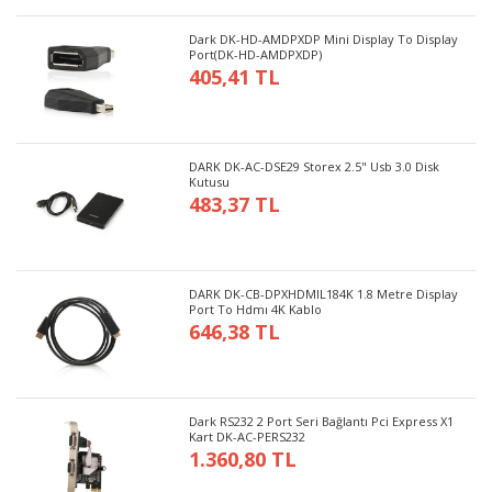
Dark DK-HD-AMDPXDP Mini Display To Display
Port(DK-HD-AMDPXDP)
405,41 TL
DARK DK-AC-DSE29 Storex 2.5" Usb 3.0 Disk
Kutusu
483,37 TL
DARK DK-CB-DPXHDMIL184K 1.8 Metre Display
Port To Hdmı 4K Kablo
646,38 TL
Dark RS232 2 Port Seri Bağlantı Pci Express X1
Kart DK-AC-PERS232
1.360,80 TL