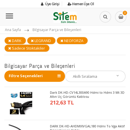
Üye Girişi
Hemen Üye Ol
0
Ana Sayfa
Bilgisayar Parça ve Bileşenleri
DARK
LEGRAND
NEOFORZA
Sadece Stoktakiler
Bilgisayar Parça ve Bileşenleri
Filtre Seçenekleri
Dark DK-HD-CV14L300A90 Hdmi to Hdmi 3 Mt 3D
Altın Uç Görüntü Kablosu
212,63 TL
DARK DK-HD-AHDMIXVGAL180 Hdmi To Vga Aktif