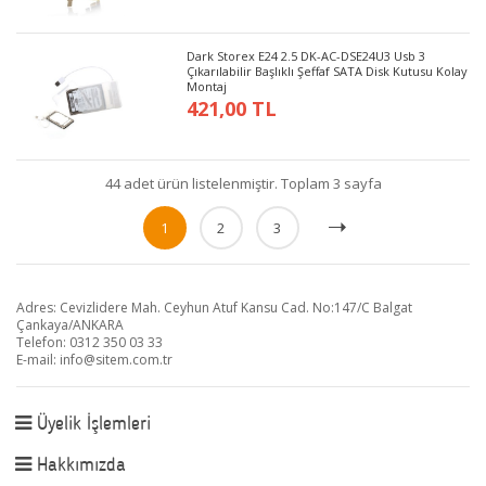
Dark Storex E24 2.5 DK-AC-DSE24U3 Usb 3
Çıkarılabilir Başlıklı Şeffaf SATA Disk Kutusu Kolay
Montaj
421,00 TL
44 adet ürün listelenmiştir. Toplam 3 sayfa
1
2
3
Adres: Cevizlidere Mah. Ceyhun Atuf Kansu Cad. No:147/C Balgat
Çankaya/ANKARA
Telefon: 0312 350 03 33
E-mail:
info@sitem.com.tr
Üyelik İşlemleri
Hakkımızda