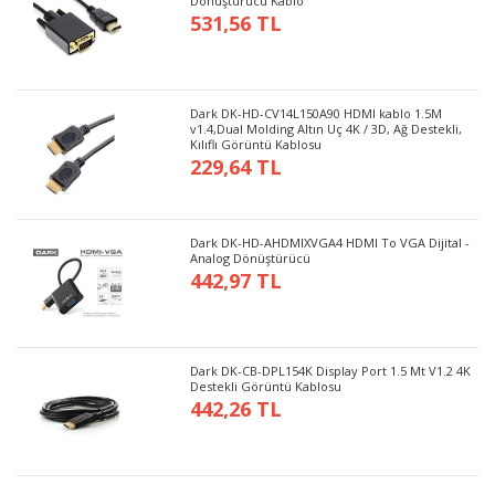
Dönüştürücü Kablo
531,56 TL
Dark DK-HD-CV14L150A90 HDMI kablo 1.5M
v1.4,Dual Molding Altın Uç 4K / 3D, Ağ Destekli,
Kılıflı Görüntü Kablosu
229,64 TL
Dark DK-HD-AHDMIXVGA4 HDMI To VGA Dijital -
Analog Dönüştürücü
442,97 TL
Dark DK-CB-DPL154K Display Port 1.5 Mt V1.2 4K
Destekli Görüntü Kablosu
442,26 TL