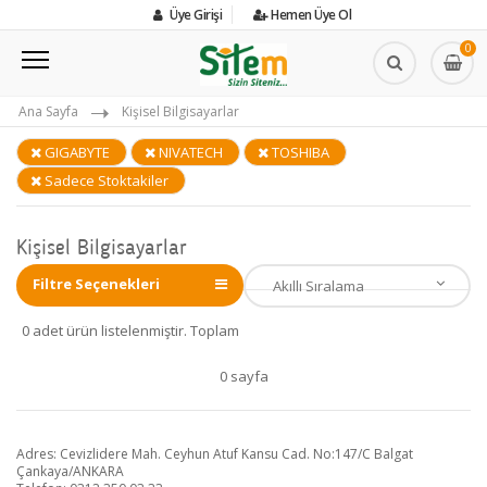
Üye Girişi
Hemen Üye Ol
0
Ana Sayfa
Kişisel Bilgisayarlar
GIGABYTE
NIVATECH
TOSHIBA
Sadece Stoktakiler
Kişisel Bilgisayarlar
Filtre Seçenekleri
0 adet ürün listelenmiştir. Toplam
0 sayfa
Adres: Cevizlidere Mah. Ceyhun Atuf Kansu Cad. No:147/C Balgat
Çankaya/ANKARA