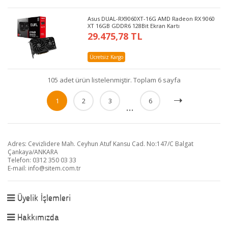
Asus DUAL-RX9060XT-16G AMD Radeon RX 9060
XT 16GB GDDR6 128Bit Ekran Kartı
29.475,78 TL
Ücretsiz Kargo
105 adet ürün listelenmiştir. Toplam 6 sayfa
1
2
3
6
...
Adres: Cevizlidere Mah. Ceyhun Atuf Kansu Cad. No:147/C Balgat
Çankaya/ANKARA
Telefon: 0312 350 03 33
E-mail:
info@sitem.com.tr
Üyelik İşlemleri
Hakkımızda