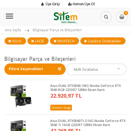
Üye Girişi
Hemen Üye Ol
0
Ana Sayfa
Bilgisayar Parça ve Bileşenleri
ASUS
LACIE
NIVATECH
Sadece Stoktakiler
Bilgisayar Parça ve Bileşenleri
Filtre Seçenekleri
Asus DUAL-RTX5060-O8G Nvidia GeForce RTX
5060 8GB GDDR7 128Bit Ekran Kartı
22.920,97 TL
Ücretsiz Kargo
Asus DUAL-RTX5060TI-O16G Nvidia GeForce RTX
5060 Ti 16GB GDDR7 128Bit Ekran Kartı
42.269,85 TL