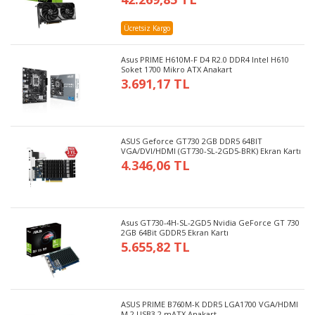
Ücretsiz Kargo
Asus PRIME H610M-F D4 R2.0 DDR4 Intel H610
Soket 1700 Mikro ATX Anakart
3.691,17 TL
ASUS Geforce GT730 2GB DDR5 64BIT
VGA/DVI/HDMI (GT730-SL-2GD5-BRK) Ekran Kartı
4.346,06 TL
Asus GT730-4H-SL-2GD5 Nvidia GeForce GT 730
2GB 64Bit GDDR5 Ekran Kartı
5.655,82 TL
ASUS PRIME B760M-K DDR5 LGA1700 VGA/HDMI
M.2 USB3.2 mATX Anakart