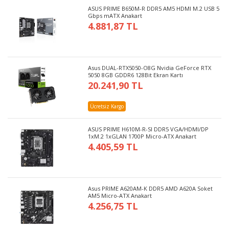
ASUS PRIME B650M-R DDR5 AM5 HDMI M.2 USB 5
Gbps mATX Anakart
4.881,87 TL
Asus DUAL-RTX5050-O8G Nvidia GeForce RTX
5050 8GB GDDR6 128Bit Ekran Kartı
20.241,90 TL
Ücretsiz Kargo
ASUS PRIME H610M-R-SI DDR5 VGA/HDMI/DP
1xM.2 1xGLAN 1700P Micro-ATX Anakart
4.405,59 TL
Asus PRIME A620AM-K DDR5 AMD A620A Soket
AM5 Micro-ATX Anakart
4.256,75 TL