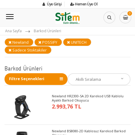
Üye Girişi
Hemen Üye Ol
0
Ana Sayfa
Barkod Ürünleri
Newland
POSSIFY
UNITECH
Sadece Stoktakiler
Barkod Ürünleri
Filtre Seçenekleri
Newland HR2300-SA 2D Karekod USB Kablolu
Ayaklı Barkod Okuyucu
2.993,76 TL
Newland BS8080-2D Kablosuz Karekod Barkod