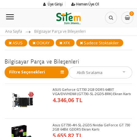
Üye Girişi
Hemen Üye Ol
0
Ana Sayfa
Bilgisayar Parça ve Bileşenleri
ASUS
OOKAY
XFX
Sadece Stoktakiler
Bilgisayar Parça ve Bileşenleri
Filtre Seçenekleri
ASUS Geforce GT730 2GB DDR5 64BIT
VGA/DVI/HDMI (GT730-SL-2GD5-BRK) Ekran Kartı
4.346,06 TL
Asus GT730-4H-SL-2GD5 Nvidia GeForce GT 730
2GB 64Bit GDDR5 Ekran Kartı
5.655,82 TL