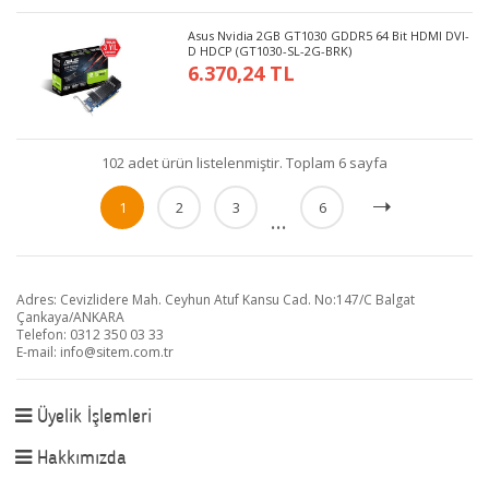
Asus Nvidia 2GB GT1030 GDDR5 64 Bit HDMI DVI-
D HDCP (GT1030-SL-2G-BRK)
6.370,24 TL
102 adet ürün listelenmiştir. Toplam 6 sayfa
1
2
3
6
...
Adres: Cevizlidere Mah. Ceyhun Atuf Kansu Cad. No:147/C Balgat
Çankaya/ANKARA
Telefon: 0312 350 03 33
E-mail:
info@sitem.com.tr
Üyelik İşlemleri
Hakkımızda