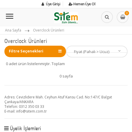
Üye Girişi
Hemen Üye Ol
0
Ana Sayfa
Overclock Ürünleri
Overclock Ürünleri
Filtre Seçenekleri
0 adet ürün listelenmiştir. Toplam
0 sayfa
Adres: Cevizlidere Mah. Ceyhun Atuf Kansu Cad. No:147/C Balgat
Çankaya/ANKARA
Telefon: 0312 350 03 33
E-mail:
info@sitem.com.tr
Üyelik İşlemleri