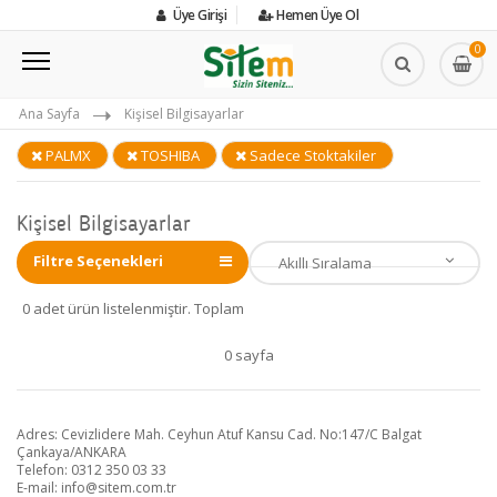
Üye Girişi
Hemen Üye Ol
0
Ana Sayfa
Kişisel Bilgisayarlar
PALMX
TOSHIBA
Sadece Stoktakiler
Kişisel Bilgisayarlar
Filtre Seçenekleri
0 adet ürün listelenmiştir. Toplam
0 sayfa
Adres: Cevizlidere Mah. Ceyhun Atuf Kansu Cad. No:147/C Balgat
Çankaya/ANKARA
Telefon: 0312 350 03 33
E-mail:
info@sitem.com.tr