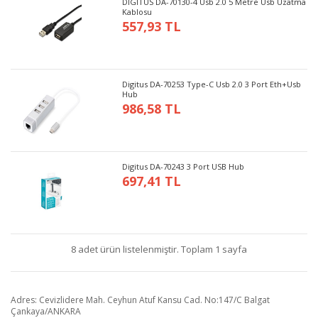
DIGITUS DA-70130-4 Usb 2.0 5 Metre Usb Uzatma
Kablosu
557,93 TL
Digitus DA-70253 Type-C Usb 2.0 3 Port Eth+Usb
Hub
986,58 TL
Digitus DA-70243 3 Port USB Hub
697,41 TL
8 adet ürün listelenmiştir. Toplam 1 sayfa
Adres: Cevizlidere Mah. Ceyhun Atuf Kansu Cad. No:147/C Balgat
Çankaya/ANKARA