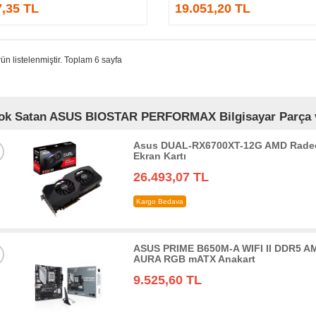
7,35 TL
19.051,20 TL
ün listelenmiştir. Toplam 6 sayfa
ok Satan ASUS BIOSTAR PERFORMAX Bilgisayar Parça ve 
Asus DUAL-RX6700XT-12G AMD Radeo
Ekran Kartı
26.493,07 TL
Kargo Bedava
ASUS PRIME B650M-A WIFI II DDR5 AM
AURA RGB mATX Anakart
9.525,60 TL