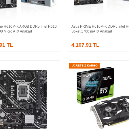
me H610M-K ARGB DDR5 Intel H610
Asus PRIME H610M-K DDR5 Intel H
Sepete Ekle
Sepete Ekle
00 Micro ATX Anakart
Soket 1700 mATX Anakart
,91 TL
4.107,91 TL
ÜCRETSİZ KARGO