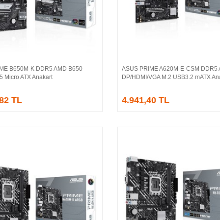
IME B650M-K DDR5 AMD B650
ASUS PRIME A620M-E-CSM DDR5
Sepete Ekle
Sepete Ekle
5 Micro ATX Anakart
DP/HDMI/VGA M.2 USB3.2 mATX Ana
,82 TL
4.941,40 TL