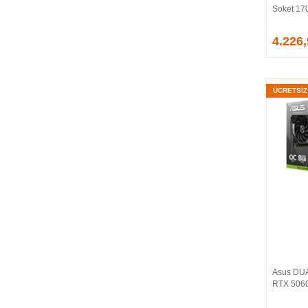
Soket 17
EVGA
EXTREME
4.226
Eyfel
EZCOOL
FLAXES
ÜCRETSİ
FLY
FOEM
FRISBY
FSP
GAINWARD
GALAX
GAMDIAS
GAMEBOOSTER
GAMEPOWER
GEIL
GENESIS
Asus DU
GIGABYTE
RTX 5060
GOODRAM