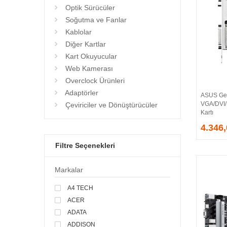
Optik Sürücüler
Soğutma ve Fanlar
Kablolar
Diğer Kartlar
Kart Okuyucular
Web Kamerası
Overclock Ürünleri
Adaptörler
ASUS Ge
VGA/DVI
Çeviriciler ve Dönüştürücüler
Kartı
4.346
Filtre Seçenekleri
Markalar
A4 TECH
ACER
ADATA
ADDISON