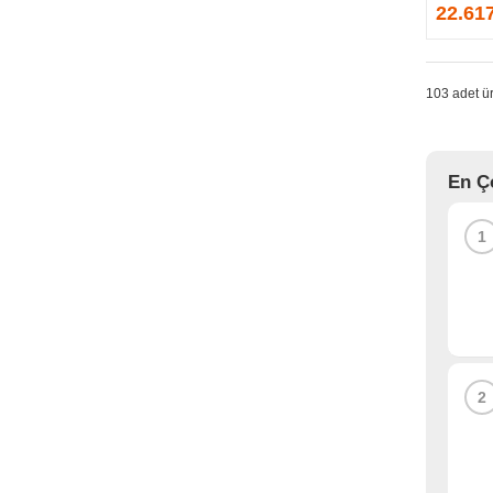
GPRINTER
22.61
GSKILL
G-TECHNOLOGY
HADRON
103 adet ür
HAIKON
HAVIT
HCS
En Ç
HEC
HES
1
HIGH POWER
HIKVISION
HI-LEVEL
HIPER
HITACHI
HP
2
HPE
HUAWEI
HUNTKEY
HYNIX