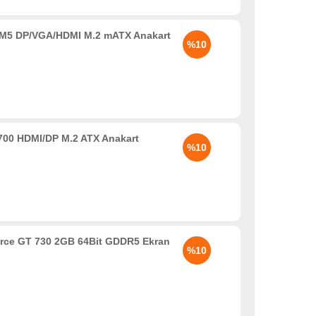
5 DP/VGA/HDMI M.2 mATX Anakart
%10
00 HDMI/DP M.2 ATX Anakart
%10
rce GT 730 2GB 64Bit GDDR5 Ekran
%10