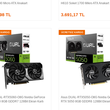
00 Micro ATX Anakart
H610 Soket 1700 Mikro ATX Anakart
,98 TL
3.691,17 TL
Z KARGO
ÜCRETSİZ KARGO
AL-RTX5060-O8G Nvidia GeForce
Asus DUAL-RTX5050-O8G Nvidia G
Sepete Ekle
Sepete Ekle
 8GB GDDR7 128Bit Ekran Kartı
RTX 5050 8GB GDDR6 128Bit Ekran 