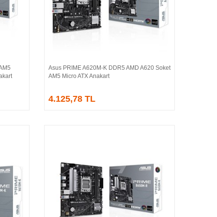
 AM5
Asus PRIME A620M-K DDR5 AMD A620 Soket
Sepete Ekle
kart
AM5 Micro ATX Anakart
4.125,78 TL