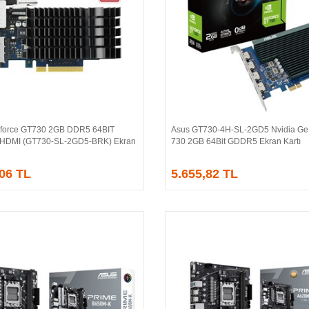
force GT730 2GB DDR5 64BIT
Asus GT730-4H-SL-2GD5 Nvidia Ge
Sepete Ekle
Sepete Ekle
/HDMI (GT730-SL-2GD5-BRK) Ekran
730 2GB 64Bit GDDR5 Ekran Kartı
,06 TL
5.655,82 TL