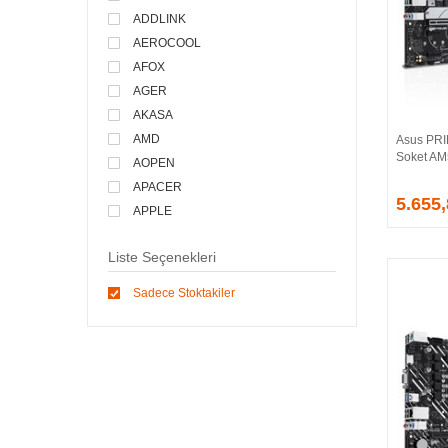
ADDLINK
AEROCOOL
AFOX
AGER
AKASA
AMD
Asus PR
Soket AM
AOPEN
APACER
5.655
APPLE
ARCTIC
Liste Seçenekleri
ASONIC
ASROCK
Sadece Stoktakiler
ASSMANN
ASUS
ATEN
AVEC
AVERMEDIA
AXLE