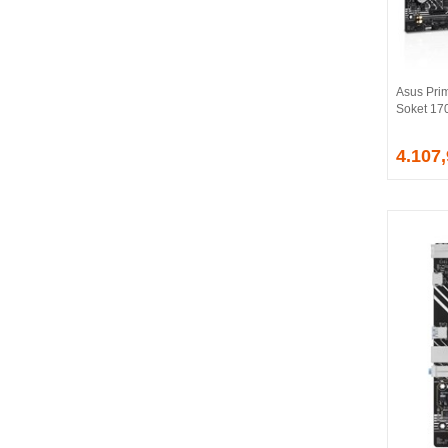
BALLISTIX
Be Quiet!
BEEK
BELKIN
Asus Pri
BENQ
Soket 17
BIGBOY
BIOSTAR
4.107
BITFENIX
BORY
CABLE
CANYON
CLASSONE
CLUB 3D
CODEGEN
COLORFUL
COMPAXE
COOLER MASTER
COOPER
CORPUS