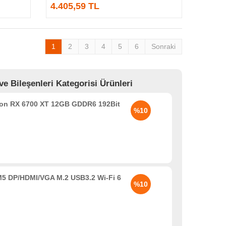
4.405,59 TL
1
2
3
4
5
6
Sonraki
Bileşenleri Kategorisi Ürünleri
n RX 6700 XT 12GB GDDR6 192Bit
%10
5 DP/HDMI/VGA M.2 USB3.2 Wi-Fi 6
%10