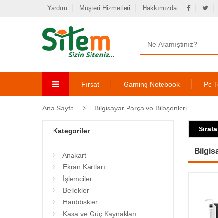
Yardım
Müşteri Hizmetleri
Hakkımızda
Fırsat
Gaming Notebook
Pc T
Ana Sayfa
Bilgisayar Parça ve Bileşenleri
Sırala
Kategoriler
Bilgis
Anakart
Ekran Kartları
İşlemciler
Bellekler
Harddiskler
Kasa ve Güç Kaynakları