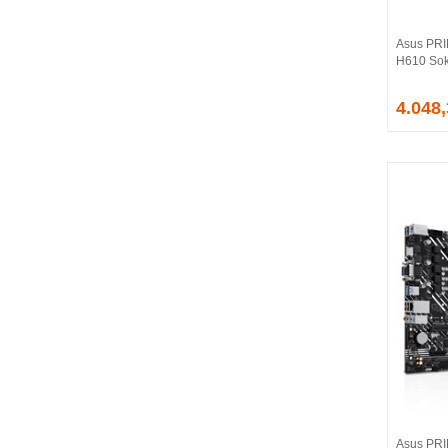
CORSAIR
COUGAR
Asus PR
CRUCIAL
H610 Sok
CSPEEDLINE
4.048
DAHUA
DARK
DarkFlash
DAYTONA
DEEP COOL
DELL
DEXIM
DIGITUS
D-LINK
EDNET
ELBA
ENERGIZER
ERAT
EVERCOOL
EVEREST
Asus PRI