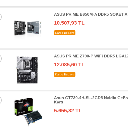
ASUS PRIME B650M-A DDR5 SOKET AM
10.507,93 TL
Kargo Bedava
ASUS PRIME Z790-P WiFi DDR5 LGA17
12.085,60 TL
Kargo Bedava
Asus GT730-4H-SL-2GD5 Nvidia GeFo
Kartı
5.655,82 TL