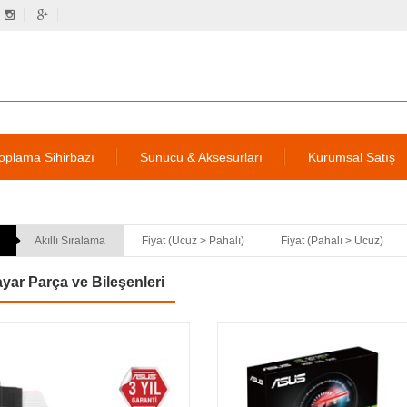
oplama Sihirbazı
Sunucu & Aksesurları
Kurumsal Satış
Akıllı Sıralama
Fiyat (Ucuz > Pahalı)
Fiyat (Pahalı > Ucuz)
ayar Parça ve Bileşenleri