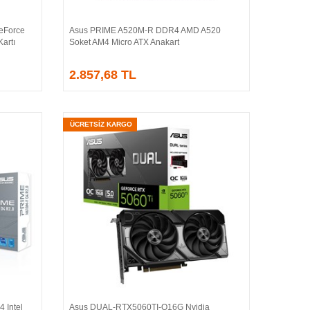
eForce
Asus PRIME A520M-R DDR4 AMD A520
Sepete Ekle
artı
Soket AM4 Micro ATX Anakart
2.857,68 TL
ÜCRETSİZ KARGO
 Intel
Asus DUAL-RTX5060TI-O16G Nvidia
Sepete Ekle