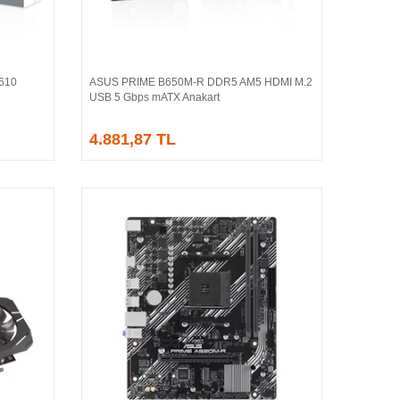
610
ASUS PRIME B650M-R DDR5 AM5 HDMI M.2
Sepete Ekle
USB 5 Gbps mATX Anakart
4.881,87 TL