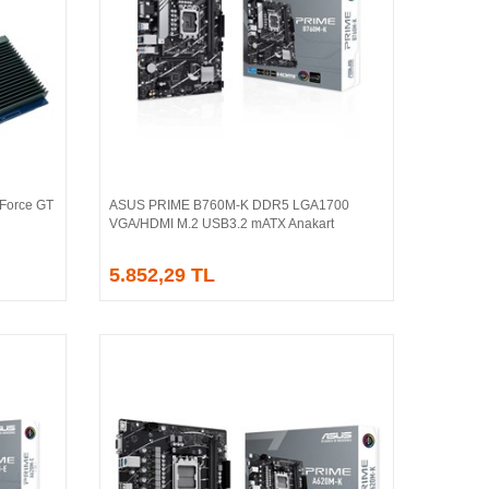
Force GT
ASUS PRIME B760M-K DDR5 LGA1700
Sepete Ekle
VGA/HDMI M.2 USB3.2 mATX Anakart
5.852,29 TL