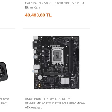
GeForce RTX 5060 Ti 16GB GDDR7 128Bit
Ekran Kartı
40.483,80 TL
eForce
ASUS PRIME H610M-R-SI DDR5
Sepete Ekle
Kartı
VGA/HDMI/DP 1xM.2 1xGLAN 1700P Micro-
ATX Anakart