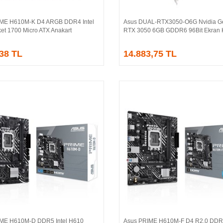
IME H610M-K D4 ARGB DDR4 Intel
Asus DUAL-RTX3050-O6G Nvidia G
Sepete Ekle
Sepete Ekle
et 1700 Micro ATX Anakart
RTX 3050 6GB GDDR6 96Bit Ekran K
,38 TL
14.883,75 TL
ME H610M-D DDR5 Intel H610
Asus PRIME H610M-F D4 R2.0 DDR4
Sepete Ekle
Sepete Ekle