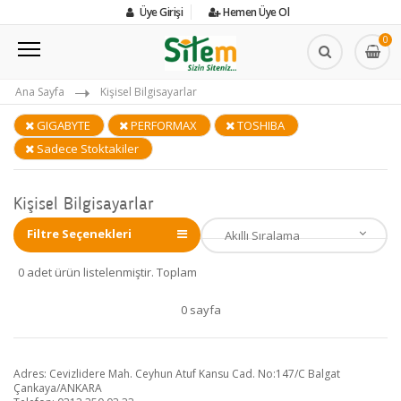
Üye Girişi
Hemen Üye Ol
0
Ana Sayfa
Kişisel Bilgisayarlar
GIGABYTE
PERFORMAX
TOSHIBA
Sadece Stoktakiler
Kişisel Bilgisayarlar
Filtre Seçenekleri
0 adet ürün listelenmiştir. Toplam
0 sayfa
Adres: Cevizlidere Mah. Ceyhun Atuf Kansu Cad. No:147/C Balgat
Çankaya/ANKARA