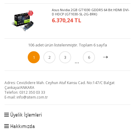
Asus Nvidia 2GB GT1030 GDDR5 64 Bit HDMI DVI-
D HDCP (GT1030-SL-2G-BRK)
6.370,24 TL
106 adet ürün listelenmiştir. Toplam 6 sayfa
1
2
3
6
...
Adres: Cevizlidere Mah. Ceyhun Atuf Kansu Cad. No:147/C Balgat
Çankaya/ANKARA
Telefon: 0312 350 03 33
E-mail:
info@sitem.com.tr
Üyelik İşlemleri
Hakkımızda