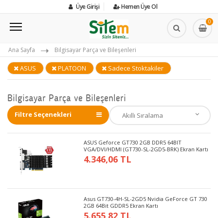
Üye Girişi
Hemen Üye Ol
0
Ana Sayfa
Bilgisayar Parça ve Bileşenleri
ASUS
PLATOON
Sadece Stoktakiler
Bilgisayar Parça ve Bileşenleri
Filtre Seçenekleri
ASUS Geforce GT730 2GB DDR5 64BIT
VGA/DVI/HDMI (GT730-SL-2GD5-BRK) Ekran Kartı
4.346,06 TL
Asus GT730-4H-SL-2GD5 Nvidia GeForce GT 730
2GB 64Bit GDDR5 Ekran Kartı
5.655,82 TL