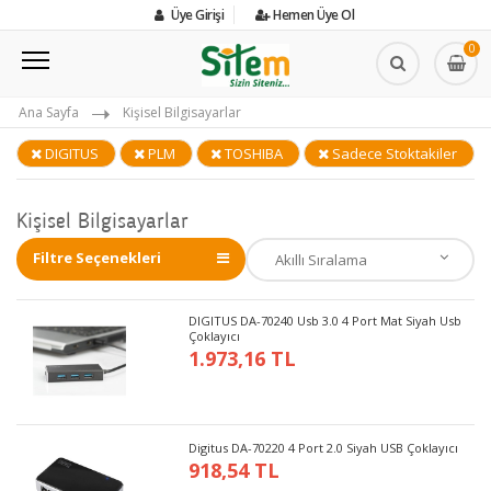
Üye Girişi
Hemen Üye Ol
0
Ana Sayfa
Kişisel Bilgisayarlar
DIGITUS
PLM
TOSHIBA
Sadece Stoktakiler
Kişisel Bilgisayarlar
Filtre Seçenekleri
DIGITUS DA-70240 Usb 3.0 4 Port Mat Siyah Usb
Çoklayıcı
1.973,16 TL
Digitus DA-70220 4 Port 2.0 Siyah USB Çoklayıcı
918,54 TL