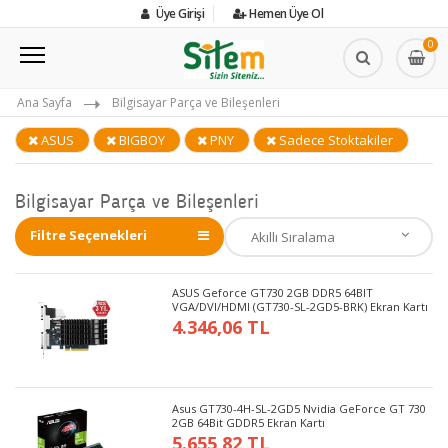
Üye Girişi
Hemen Üye Ol
0
Ana Sayfa
Bilgisayar Parça ve Bileşenleri
ASUS
BIGBOY
PNY
Sadece Stoktakiler
Bilgisayar Parça ve Bileşenleri
Filtre Seçenekleri
ASUS Geforce GT730 2GB DDR5 64BIT
VGA/DVI/HDMI (GT730-SL-2GD5-BRK) Ekran Kartı
4.346,06 TL
Asus GT730-4H-SL-2GD5 Nvidia GeForce GT 730
2GB 64Bit GDDR5 Ekran Kartı
5.655,82 TL