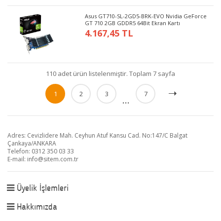
Asus GT710-SL-2GD5-BRK-EVO Nvidia GeForce
GT 710 2GB GDDR5 64Bit Ekran Kartı
4.167,45 TL
110 adet ürün listelenmiştir. Toplam 7 sayfa
1
2
3
7
...
Adres: Cevizlidere Mah. Ceyhun Atuf Kansu Cad. No:147/C Balgat
Çankaya/ANKARA
Telefon: 0312 350 03 33
E-mail:
info@sitem.com.tr
Üyelik İşlemleri
Hakkımızda