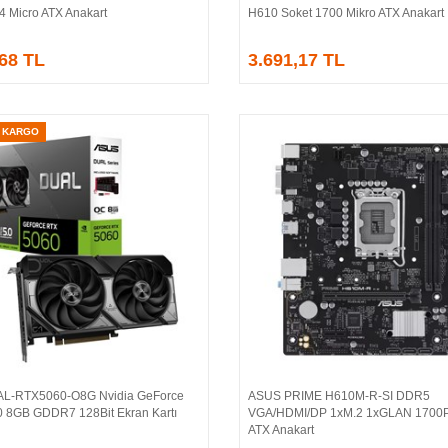
4 Micro ATX Anakart
H610 Soket 1700 Mikro ATX Anakart
,68 TL
3.691,17 TL
Z KARGO
AL-RTX5060-O8G Nvidia GeForce
ASUS PRIME H610M-R-SI DDR5
Sepete Ekle
Sepete Ekle
 8GB GDDR7 128Bit Ekran Kartı
VGA/HDMI/DP 1xM.2 1xGLAN 1700P
ATX Anakart