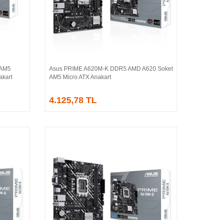
 AM5
Asus PRIME A620M-K DDR5 AMD A620 Soket
Sepete Ekle
kart
AM5 Micro ATX Anakart
4.125,78 TL