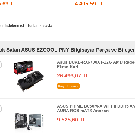
5,63 TL
4.405,59 TL
ün listelenmiştir. Toplam 6 sayfa
ok Satan ASUS EZCOOL PNY Bilgisayar Parça ve Bileşenl
Asus DUAL-RX6700XT-12G AMD Radeo
Ekran Kartı
26.493,07 TL
Kargo Bedava
ASUS PRIME B650M-A WIFI II DDR5 AM
AURA RGB mATX Anakart
9.525,60 TL