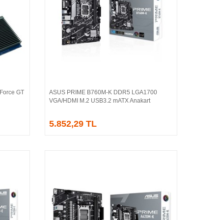
Force GT
ASUS PRIME B760M-K DDR5 LGA1700
Sepete Ekle
VGA/HDMI M.2 USB3.2 mATX Anakart
5.852,29 TL