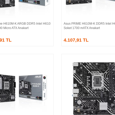
me H610M-K ARGB DDR5 Intel H610
Asus PRIME H610M-K DDR5 Intel H
Sepete Ekle
Sepete Ekle
00 Micro ATX Anakart
Soket 1700 mATX Anakart
,91 TL
4.107,91 TL