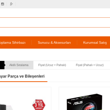
oplama Sihirbazı
Sunucu & Aksesurları
Kurumsal Satış
Akıllı Sıralama
Fiyat (Ucuz > Pahalı)
Fiyat (Pahalı > Ucuz)
ayar Parça ve Bileşenleri