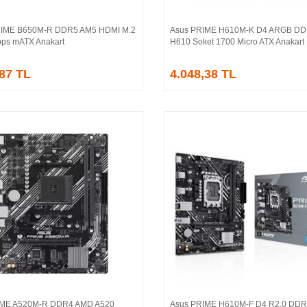
IME B650M-R DDR5 AM5 HDMI M.2
Asus PRIME H610M-K D4 ARGB DDR
Sepete Ekle
Sepete Ekle
ps mATX Anakart
H610 Soket 1700 Micro ATX Anakart
,87 TL
4.048,38 TL
IME A520M-R DDR4 AMD A520
Asus PRIME H610M-F D4 R2.0 DDR4
Sepete Ekle
Sepete Ekle