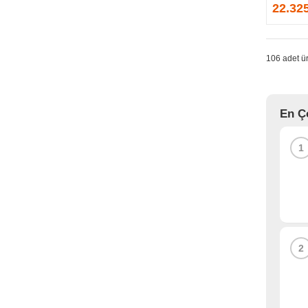
GPRINTER
22.32
GSKILL
G-TECHNOLOGY
HADRON
106 adet ür
HAIKON
HAVIT
HCS
En Ç
HEC
HES
1
HIGH POWER
HIKVISION
HI-LEVEL
HIPER
HITACHI
HP
2
HPE
HUAWEI
HUNTKEY
HYNIX