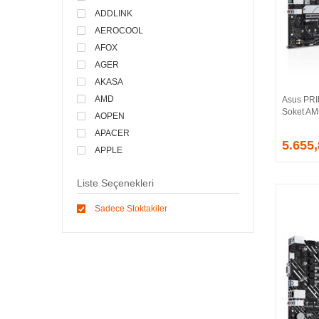
ADDLINK
AEROCOOL
AFOX
AGER
AKASA
AMD
Asus PR
Soket AM
AOPEN
APACER
5.655
APPLE
ARCTIC
Liste Seçenekleri
ASONIC
ASROCK
Sadece Stoktakiler
ASSMANN
ASUS
ATEN
AVEC
AVERMEDIA
AXLE