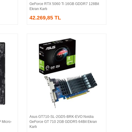
GeForce RTX 5060 Ti 16GB GDDR7 128Bit
Ekran Kartı
42.269,85 TL
Asus GT710-SL-2GD5-BRK-EVO Nvidia
Sepete Ekle
 Micro-
GeForce GT 710 2GB GDDR5 64Bit Ekran
Kartı