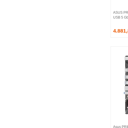
CORSAIR
COUGAR
ASUS PR
CRUCIAL
USB 5 Gb
CSPEEDLINE
4.881
DAHUA
DARK
DarkFlash
DAYTONA
DEEP COOL
DELL
DEXIM
DIGITUS
D-LINK
EDNET
ELBA
ENERGIZER
ERAT
EVERCOOL
EVEREST
Asus PR