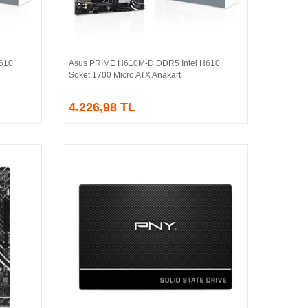
610
Asus PRIME H610M-D DDR5 Intel H610
Sepete Ekle
Soket 1700 Micro ATX Anakart
4.226,98 TL