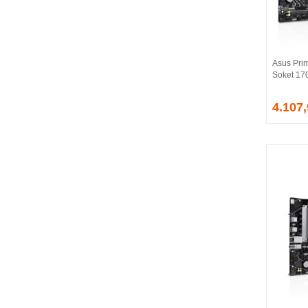
BALLISTIX
Be Quiet!
BEEK
BELKIN
Asus Pri
BENQ
Soket 17
BIGBOY
BIOSTAR
4.107
BITFENIX
BORY
CABLE
CANYON
CLASSONE
CLUB 3D
CODEGEN
COLORFUL
COMPAXE
COOLER MASTER
COOPER
CORPUS