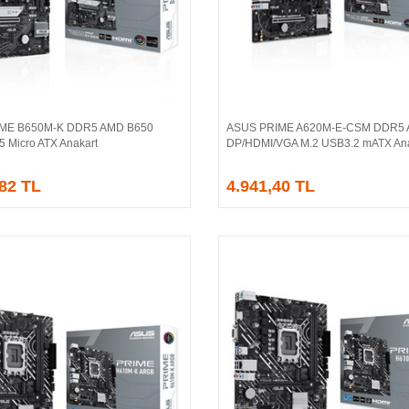
IME B650M-K DDR5 AMD B650
ASUS PRIME A620M-E-CSM DDR5
Sepete Ekle
Sepete Ekle
5 Micro ATX Anakart
DP/HDMI/VGA M.2 USB3.2 mATX Ana
,82 TL
4.941,40 TL