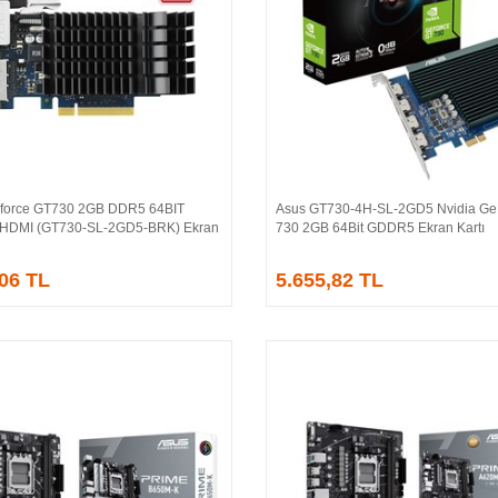
force GT730 2GB DDR5 64BIT
Asus GT730-4H-SL-2GD5 Nvidia Ge
Sepete Ekle
Sepete Ekle
/HDMI (GT730-SL-2GD5-BRK) Ekran
730 2GB 64Bit GDDR5 Ekran Kartı
,06 TL
5.655,82 TL