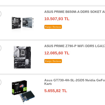
ASUS PRIME B650M-A DDR5 SOKET AM
10.507,93 TL
Kargo Bedava
ASUS PRIME Z790-P WiFi DDR5 LGA17
12.085,60 TL
Kargo Bedava
Asus GT730-4H-SL-2GD5 Nvidia GeFo
Kartı
5.655,82 TL