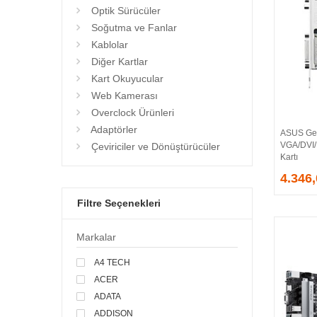
Optik Sürücüler
Soğutma ve Fanlar
Kablolar
Diğer Kartlar
Kart Okuyucular
Web Kamerası
Overclock Ürünleri
Adaptörler
ASUS Ge
VGA/DVI
Çeviriciler ve Dönüştürücüler
Kartı
4.346
Filtre Seçenekleri
Markalar
A4 TECH
ACER
ADATA
ADDISON