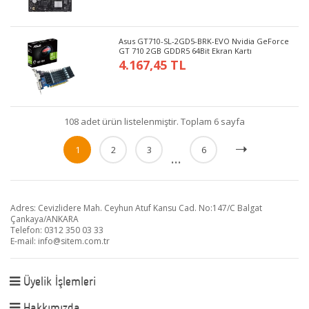
Asus GT710-SL-2GD5-BRK-EVO Nvidia GeForce
GT 710 2GB GDDR5 64Bit Ekran Kartı
4.167,45 TL
108 adet ürün listelenmiştir. Toplam 6 sayfa
1
2
3
6
...
Adres: Cevizlidere Mah. Ceyhun Atuf Kansu Cad. No:147/C Balgat
Çankaya/ANKARA
Telefon: 0312 350 03 33
E-mail:
info@sitem.com.tr
Üyelik İşlemleri
Hakkımızda