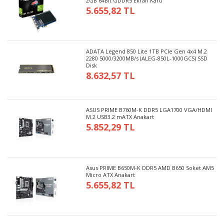
2GB 64Bit GDDR5 Ekran Kartı
5.655,82 TL
ADATA Legend 850 Lite 1TB PCIe Gen 4x4 M.2
2280 5000/3200MB/s (ALEG-850L-1000GCS) SSD
Disk
8.632,57 TL
ASUS PRIME B760M-K DDR5 LGA1700 VGA/HDMI
M.2 USB3.2 mATX Anakart
5.852,29 TL
Asus PRIME B650M-K DDR5 AMD B650 Soket AM5
Micro ATX Anakart
5.655,82 TL