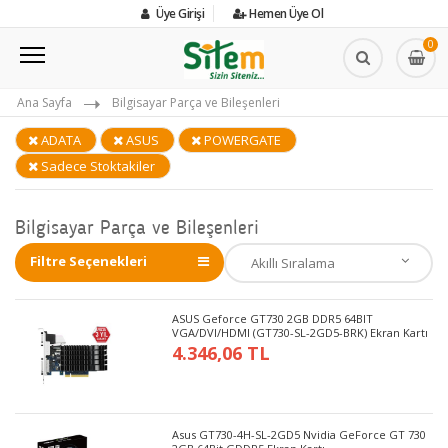
Üye Girişi
Hemen Üye Ol
0
Ana Sayfa
Bilgisayar Parça ve Bileşenleri
ADATA
ASUS
POWERGATE
Sadece Stoktakiler
Bilgisayar Parça ve Bileşenleri
Filtre Seçenekleri
ASUS Geforce GT730 2GB DDR5 64BIT
VGA/DVI/HDMI (GT730-SL-2GD5-BRK) Ekran Kartı
4.346,06 TL
Asus GT730-4H-SL-2GD5 Nvidia GeForce GT 730