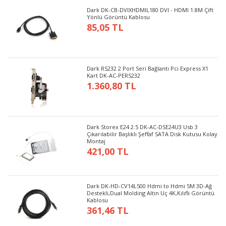
Dark DK-CB-DVIXHDMIL180 DVI - HDMI 1.8M Çift
Yönlü Görüntü Kablosu
85,05 TL
Dark RS232 2 Port Seri Bağlantı Pci Express X1
Kart DK-AC-PERS232
1.360,80 TL
Dark Storex E24 2.5 DK-AC-DSE24U3 Usb 3
Çıkarılabilir Başlıklı Şeffaf SATA Disk Kutusu Kolay
Montaj
421,00 TL
Dark DK-HD-CV14L500 Hdmi to Hdmi 5M 3D-Ağ
Destekli,Dual Molding Altın Uç 4K,Kılıflı Görüntü
Kablosu
361,46 TL