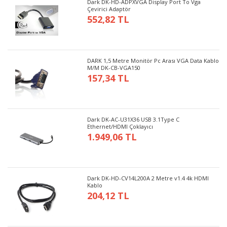
Dark DK-HD-ADPXVGA Display Port To Vga
Çevirici Adaptör
552,82 TL
DARK 1,5 Metre Monitör Pc Arası VGA Data Kablo
M/M DK-CB-VGA150
157,34 TL
Dark DK-AC-U31X36 USB 3.1Type C
Ethernet/HDMI Çoklayıcı
1.949,06 TL
Dark DK-HD-CV14L200A 2 Metre v1.4 4k HDMI
Kablo
204,12 TL