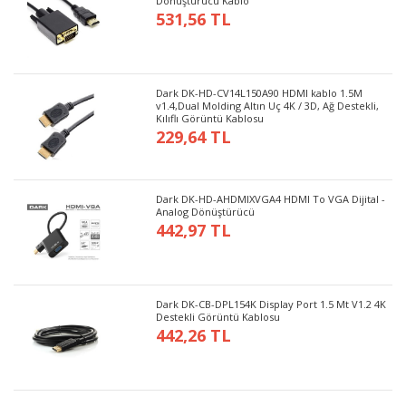
Dönüştürücü Kablo
531,56 TL
Dark DK-HD-CV14L150A90 HDMI kablo 1.5M
v1.4,Dual Molding Altın Uç 4K / 3D, Ağ Destekli,
Kılıflı Görüntü Kablosu
229,64 TL
Dark DK-HD-AHDMIXVGA4 HDMI To VGA Dijital -
Analog Dönüştürücü
442,97 TL
Dark DK-CB-DPL154K Display Port 1.5 Mt V1.2 4K
Destekli Görüntü Kablosu
442,26 TL