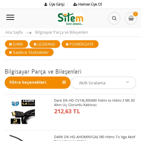
Üye Girişi
Hemen Üye Ol
0
Ana Sayfa
Bilgisayar Parça ve Bileşenleri
DARK
LEGRAND
POWERGATE
Sadece Stoktakiler
Bilgisayar Parça ve Bileşenleri
Filtre Seçenekleri
Dark DK-HD-CV14L300A90 Hdmi to Hdmi 3 Mt 3D
Altın Uç Görüntü Kablosu
212,63 TL
DARK DK-HD-AHDMIXVGAL180 Hdmi To Vga Aktif