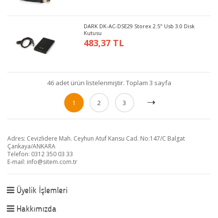
DARK DK-AC-DSE29 Storex 2.5" Usb 3.0 Disk
Kutusu
483,37 TL
46 adet ürün listelenmiştir. Toplam 3 sayfa
1
2
3
Adres: Cevizlidere Mah. Ceyhun Atuf Kansu Cad. No:147/C Balgat
Çankaya/ANKARA
Telefon: 0312 350 03 33
E-mail:
info@sitem.com.tr
Üyelik İşlemleri
Hakkımızda