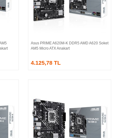
 AM5
Asus PRIME A620M-K DDR5 AMD A620 Soket
Sepete Ekle
kart
AM5 Micro ATX Anakart
4.125,78 TL