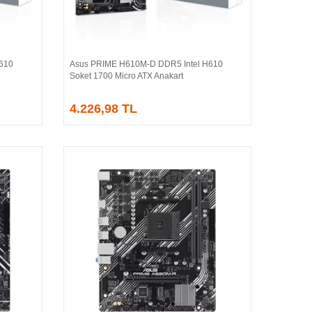
610
Asus PRIME H610M-D DDR5 Intel H610
Sepete Ekle
Soket 1700 Micro ATX Anakart
4.226,98 TL