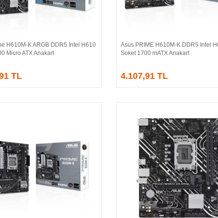
me H610M-K ARGB DDR5 Intel H610
Asus PRIME H610M-K DDR5 Intel H
Sepete Ekle
Sepete Ekle
00 Micro ATX Anakart
Soket 1700 mATX Anakart
,91 TL
4.107,91 TL