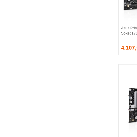
BALLISTIX
Be Quiet!
BEEK
BELKIN
Asus Pri
BENQ
Soket 17
BIGBOY
BIOSTAR
4.107
BITFENIX
BORY
CABLE
CANYON
CLASSONE
CLUB 3D
CODEGEN
COLORFUL
COMPAXE
COOLER MASTER
COOPER
CORPUS