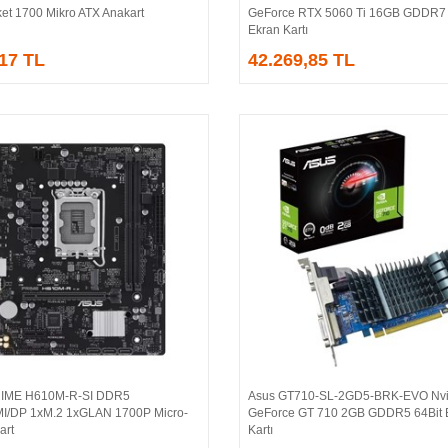
et 1700 Mikro ATX Anakart
GeForce RTX 5060 Ti 16GB GDDR7 
Ekran Kartı
,17 TL
42.269,85 TL
IME H610M-R-SI DDR5
Asus GT710-SL-2GD5-BRK-EVO Nvi
Sepete Ekle
Sepete Ekle
/DP 1xM.2 1xGLAN 1700P Micro-
GeForce GT 710 2GB GDDR5 64Bit 
art
Kartı