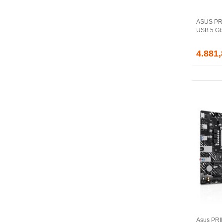
CORSAIR
COUGAR
ASUS PR
CRUCIAL
USB 5 Gb
CSPEEDLINE
4.881
DAHUA
DARK
DarkFlash
DAYTONA
DEEP COOL
DELL
DEXIM
DIGITUS
D-LINK
EDNET
ELBA
ENERGIZER
ERAT
EVERCOOL
EVEREST
Asus PRI