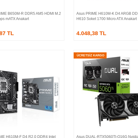
IME B650M-R DDR5 AM5 HDMI M.2
Asus PRIME H610M-K D4 ARGB DDR
Sepete Ekle
Sepete Ekle
ps mATX Anakart
H610 Soket 1700 Micro ATX Anakart
,87 TL
4.048,38 TL
ÜCRETSİZ KARGO
ME H610M-F D4 R2.0 DDR4 Intel
Asus DUAL-RTX5060TI-O16G Nvidi
Sepete Ekle
Sepete Ekle