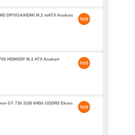
5 DP/VGA/HDMI M.2 mATX Anakart
%10
00 HDMI/DP M.2 ATX Anakart
%10
rce GT 730 2GB 64Bit GDDR5 Ekran
%10