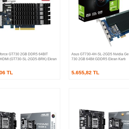
force GT730 2GB DDR5 64BIT
Asus GT730-4H-SL-2GD5 Nvidia Ge
Sepete Ekle
Sepete Ekle
/HDMI (GT730-SL-2GD5-BRK) Ekran
730 2GB 64Bit GDDR5 Ekran Kartı
,06 TL
5.655,82 TL