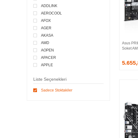
ADDLINK
AEROCOOL
AFOX
AGER
AKASA
AMD
Asus PR
Soket AM
AOPEN
APACER
5.655
APPLE
ARCTIC
Liste Seçenekleri
ASONIC
ASROCK
Sadece Stoktakiler
ASSMANN
ASUS
ATEN
AVEC
AVERMEDIA
AXLE