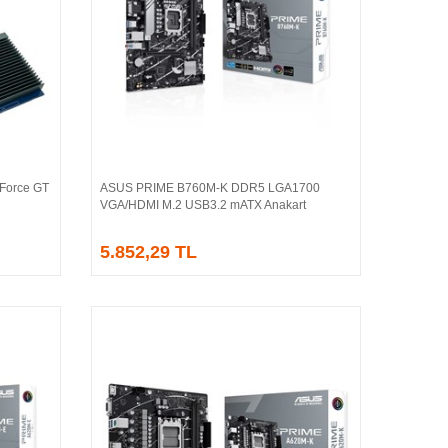
Force GT
ASUS PRIME B760M-K DDR5 LGA1700
Sepete Ekle
VGA/HDMI M.2 USB3.2 mATX Anakart
5.852,29 TL