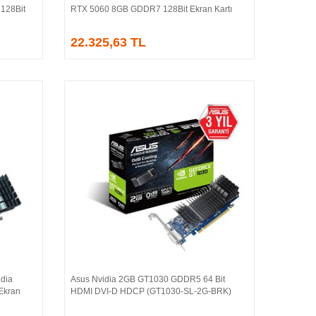
128Bit
RTX 5060 8GB GDDR7 128Bit Ekran Kartı
22.325,63 TL
dia
Asus Nvidia 2GB GT1030 GDDR5 64 Bit
Sepete Ekle
Ekran
HDMI DVI-D HDCP (GT1030-SL-2G-BRK)