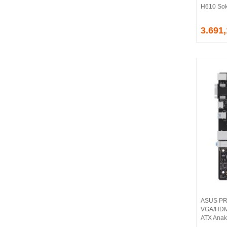
H610 Sok
EVGA
EXTREME
3.691
Eyfel
EZCOOL
FLAXES
FLY
FOEM
FRISBY
FSP
GAINWARD
GALAX
GAMDIAS
GAMEBOOSTER
GAMEPOWER
GEIL
GENESIS
ASUS PR
GIGABYTE
VGA/HDMI
GOODRAM
ATX Anak