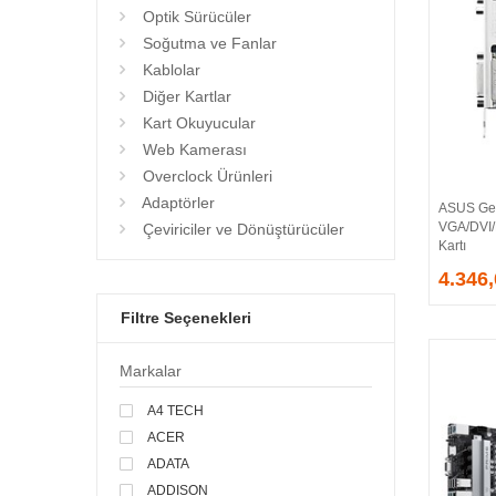
Optik Sürücüler
Soğutma ve Fanlar
Kablolar
Diğer Kartlar
Kart Okuyucular
Web Kamerası
Overclock Ürünleri
Adaptörler
ASUS Ge
VGA/DVI
Çeviriciler ve Dönüştürücüler
Kartı
4.346
Filtre Seçenekleri
Markalar
A4 TECH
ACER
ADATA
ADDISON