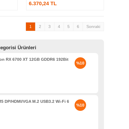
6.370,24 TL
1
2
3
4
5
6
Sonraki
egorisi Ürünleri
n RX 6700 XT 12GB GDDR6 192Bit
%10
5 DP/HDMI/VGA M.2 USB3.2 Wi-Fi 6
%10