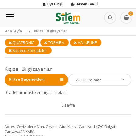
Üye Girişi
Hemen Üye Ol
0
Ana Sayfa
Kişisel Bilgisayarlar
QUATRONIC
TOSHIBA
VALUELINE
Sadece Stoktakiler
Kişisel Bilgisayarlar
Filtre Seçenekleri
0 adet ürün listelenmiştir. Toplam
0 sayfa
Adres: Cevizlidere Mah. Ceyhun Atuf Kansu Cad. No:147/C Balgat
Çankaya/ANKARA