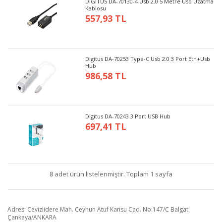
DIGITUS DA-70130-4 Usb 2.0 5 Metre Usb Uzatma
Kablosu
557,93 TL
Digitus DA-70253 Type-C Usb 2.0 3 Port Eth+Usb
Hub
986,58 TL
Digitus DA-70243 3 Port USB Hub
697,41 TL
8 adet ürün listelenmiştir. Toplam 1 sayfa
Adres: Cevizlidere Mah. Ceyhun Atuf Kansu Cad. No:147/C Balgat
Çankaya/ANKARA