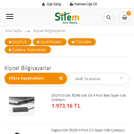
Üye Girişi
Hemen Üye Ol
0
Ana Sayfa
Kişisel Bilgisayarlar
DIGITUS
QUATRONIC
TOSHIBA
Sadece Stoktakiler
Kişisel Bilgisayarlar
Filtre Seçenekleri
DIGITUS DA-70240 Usb 3.0 4 Port Mat Siyah Usb
Çoklayıcı
1.973,16 TL
Digitus DA-70220 4 Port 2.0 Siyah USB Çoklayıcı