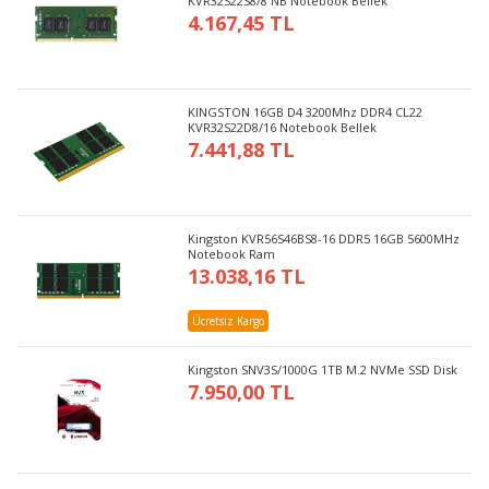
KVR32S22S8/8 NB Notebook Bellek
4.167,45 TL
KINGSTON 16GB D4 3200Mhz DDR4 CL22
KVR32S22D8/16 Notebook Bellek
7.441,88 TL
Kingston KVR56S46BS8-16 DDR5 16GB 5600MHz
Notebook Ram
13.038,16 TL
Ücretsiz Kargo
Kingston SNV3S/1000G 1TB M.2 NVMe SSD Disk
7.950,00 TL