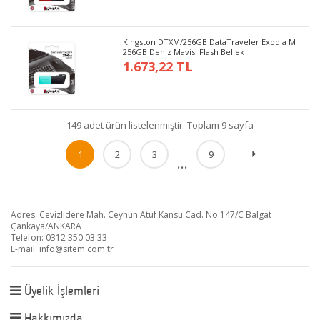
Kingston DTXM/256GB DataTraveler Exodia M
256GB Deniz Mavisi Flash Bellek
1.673,22 TL
149 adet ürün listelenmiştir. Toplam 9 sayfa
1
2
3
9
...
Adres: Cevizlidere Mah. Ceyhun Atuf Kansu Cad. No:147/C Balgat
Çankaya/ANKARA
Telefon: 0312 350 03 33
E-mail:
info@sitem.com.tr
Üyelik İşlemleri
Hakkımızda