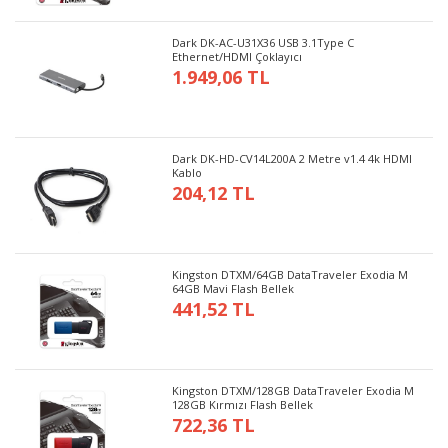
Dark DK-AC-U31X36 USB 3.1Type C
Ethernet/HDMI Çoklayıcı
1.949,06 TL
Dark DK-HD-CV14L200A 2 Metre v1.4 4k HDMI
Kablo
204,12 TL
Kingston DTXM/64GB DataTraveler Exodia M
64GB Mavi Flash Bellek
441,52 TL
Kingston DTXM/128GB DataTraveler Exodia M
128GB Kırmızı Flash Bellek
722,36 TL