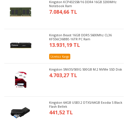
Kingston KCP432SS8/16 DDR4 16GB 3200MHz
Notebook Ram
7.084,66 TL
Kingston Beast 16GB DDR5 5600Mhz CL36
KF556C36BBE-16TR PC Ram
13.931,19 TL
Ücretsiz Kargo
Kingston SNV3S/500G 500GB M.2 NVMe SSD Disk
4.703,27 TL
Kingston 64GB USB3.2 DTXS/64GB Exodia S Black
Flash Bellek
441,52 TL