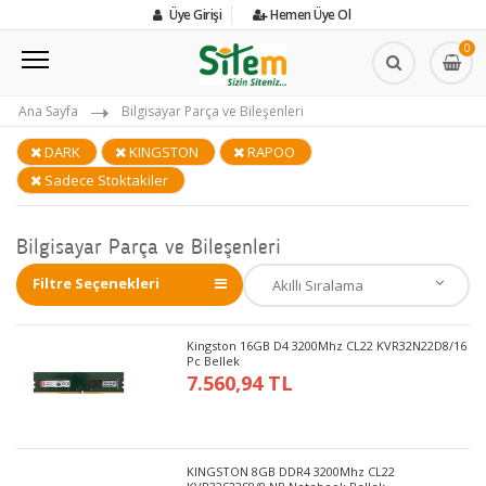
Üye Girişi
Hemen Üye Ol
0
Ana Sayfa
Bilgisayar Parça ve Bileşenleri
DARK
KINGSTON
RAPOO
Sadece Stoktakiler
Bilgisayar Parça ve Bileşenleri
Filtre Seçenekleri
Kingston 16GB D4 3200Mhz CL22 KVR32N22D8/16
Pc Bellek
7.560,94 TL
KINGSTON 8GB DDR4 3200Mhz CL22