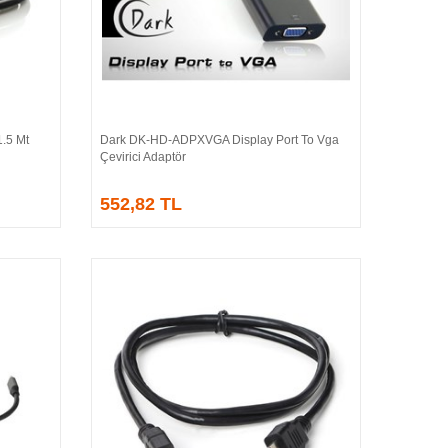
.5 Mt
Dark DK-HD-ADPXVGA Display Port To Vga
Sepete Ekle
Çevirici Adaptör
552,82 TL