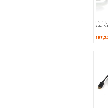
BALLISTIX
Be Quiet!
BEEK
BELKIN
DARK 1,5
BENQ
Kablo M
BIGBOY
BIOSTAR
157,3
BITFENIX
BORY
CABLE
CANYON
CLASSONE
CLUB 3D
CODEGEN
COLORFUL
COMPAXE
COOLER MASTER
COOPER
CORPUS