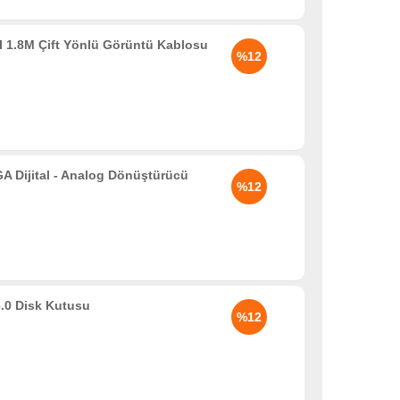
 1.8M Çift Yönlü Görüntü Kablosu
%12
Dijital - Analog Dönüştürücü
%12
.0 Disk Kutusu
%12