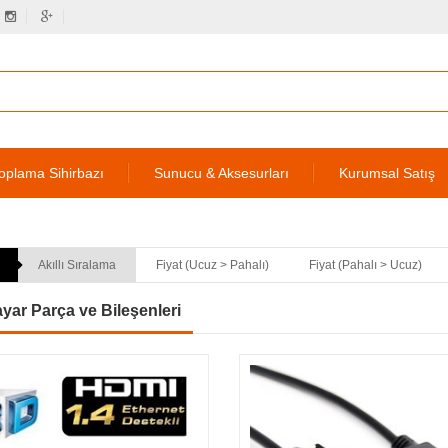
oplama Sihirbazı
Sunucu & Aksesurları
Kurumsal Satış
Akıllı Sıralama
Fiyat (Ucuz > Pahalı)
Fiyat (Pahalı > Ucuz)
ayar Parça ve Bileşenleri