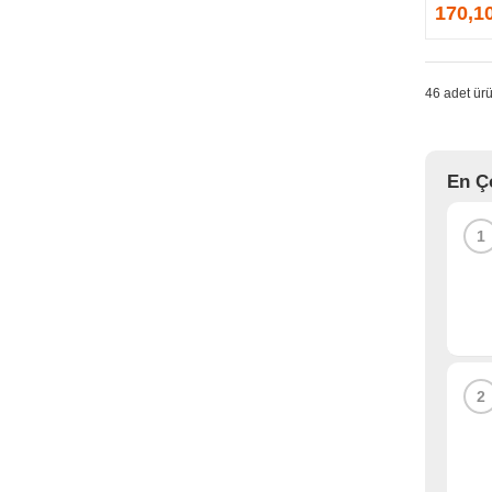
GPRINTER
170,1
GSKILL
G-TECHNOLOGY
HADRON
46 adet ürü
HAIKON
HAVIT
HCS
En Ç
HEC
HES
1
HIGH POWER
HIKVISION
HI-LEVEL
HIPER
HITACHI
HP
2
HPE
HUAWEI
HUNTKEY
HYNIX