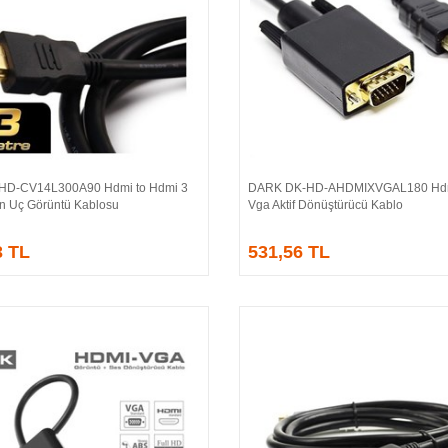
HD-CV14L300A90 Hdmi to Hdmi 3
DARK DK-HD-AHDMIXVGAL180 Hdm
Sepete Ekle
Sepete Ekle
ın Uç Görüntü Kablosu
Vga Aktif Dönüştürücü Kablo
3 TL
531,56 TL