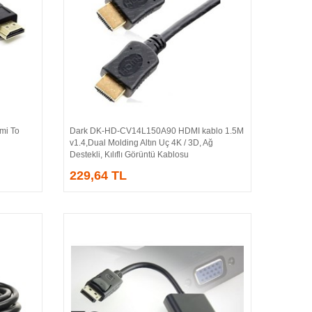
i To
Dark DK-HD-CV14L150A90 HDMI kablo 1.5M
Sepete Ekle
v1.4,Dual Molding Altın Uç 4K / 3D, Ağ
Destekli, Kılıflı Görüntü Kablosu
229,64 TL