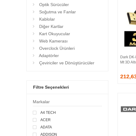
Optik Sürücüler
Soğutma ve Fanlar
Kablolar
Diğer Kartlar
Kart Okuyucular
Web Kamerası
Overclock Ürünleri
Adaptörler
Dark DK-
Mt 3D Alt
Çeviriciler ve Dönüştürücüler
212,6
Filtre Seçenekleri
Markalar
A4 TECH
ACER
ADATA
ADDISON