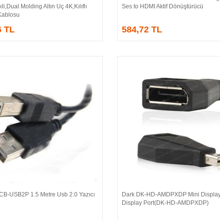
li,Dual Molding Altın Uç 4K,Kılıflı
Ses to HDMI Aktif Dönüştürücü
Kablosu
6 TL
584,72 TL
CB-USB2P 1.5 Metre Usb 2.0 Yazıcı
Dark DK-HD-AMDPXDP Mini Display
Sepete Ekle
Sepete Ekle
Display Port(DK-HD-AMDPXDP)