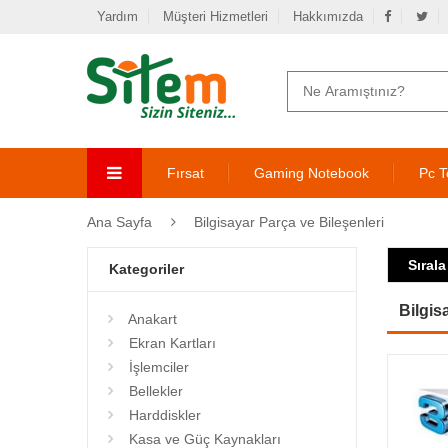
Yardım
Müşteri Hizmetleri
Hakkımızda
Fırsat
Gaming Notebook
Pc T
Ana Sayfa
Bilgisayar Parça ve Bileşenleri
Sırala
Kategoriler
Bilgis
Anakart
Ekran Kartları
İşlemciler
Bellekler
Harddiskler
Kasa ve Güç Kaynakları