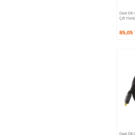
CORSAIR
COUGAR
Dark DK-
CRUCIAL
Çift Yönl
CSPEEDLINE
85,05
DAHUA
DARK
DarkFlash
DAYTONA
DEEP COOL
DELL
DEXIM
DIGITUS
D-LINK
EDNET
ELBA
ENERGIZER
ERAT
EVERCOOL
EVEREST
Dark DK-