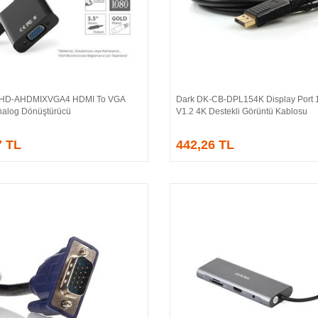
-HD-AHDMIXVGA4 HDMI To VGA
Dark DK-CB-DPL154K Display Port 1
Sepete Ekle
Sepete Ekle
 Analog Dönüştürücü
V1.2 4K Destekli Görüntü Kablosu
7 TL
442,26 TL