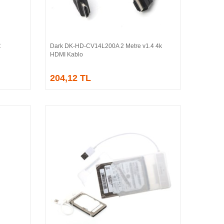
C
Dark DK-HD-CV14L200A 2 Metre v1.4 4k
Sepete Ekle
HDMI Kablo
204,12 TL