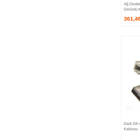
Ağ Destek
EVGA
Görüntü 
EXTREME
361,4
Eyfel
EZCOOL
FLAXES
FLY
FOEM
FRISBY
FSP
GAINWARD
GALAX
GAMDIAS
GAMEBOOSTER
GAMEPOWER
GEIL
GENESIS
Dark DK-
GIGABYTE
Kablosu
GOODRAM