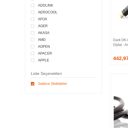
ADDLINK
AEROCOOL
AFOX
AGER
AKASA
AMD
Dark DK
Dijital -
AOPEN
APACER
442,9
APPLE
ARCTIC
Liste Seçenekleri
ASONIC
ASROCK
Sadece Stoktakiler
ASSMANN
ASUS
ATEN
AVEC
AVERMEDIA
AXLE