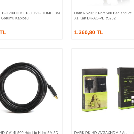
CB-DVIXHDMIL180 DVI - HDMI 1.8M
Dark RS232 2 Port Seri Bağlantı Pci
Sepete Ekle
Sepete Ekle
ü Görüntü Kablosu
X1 Kart DK-AC-PERS232
 TL
1.360,80 TL
HD-CV14L500 Hdmi to Hdmi 5M 3D-
DARK DK-HD-AVGAXHDMI2 Analog 
Sepete Ekle
Sepete Ekle