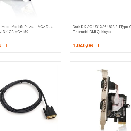
 Metre Monitör Pc Arası VGA Data
Dark DK-AC-U31X36 USB 3.1Type 
Sepete Ekle
Sepete Ekle
/M DK-CB-VGA150
Ethernet/HDMI Çoklayıcı
4 TL
1.949,06 TL