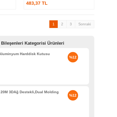
483,37 TL
1
2
3
Sonraki
leşenleri Kategorisi Ürünleri
 Aluminyum Harddisk Kutusu
%12
20M 3DAğ Destekli,Dual Molding
%12