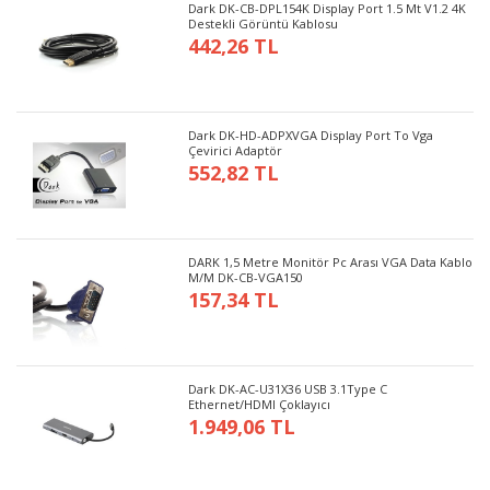
Dark DK-CB-DPL154K Display Port 1.5 Mt V1.2 4K
Destekli Görüntü Kablosu
442,26 TL
Dark DK-HD-ADPXVGA Display Port To Vga
Çevirici Adaptör
552,82 TL
DARK 1,5 Metre Monitör Pc Arası VGA Data Kablo
M/M DK-CB-VGA150
157,34 TL
Dark DK-AC-U31X36 USB 3.1Type C
Ethernet/HDMI Çoklayıcı
1.949,06 TL