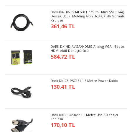
Dark DK-HD-CV14L500 Hdmi to Hdmi 5M 3D-Ağ
Destekli,Dual Molding Altın Uç 4K,Kılıflı Görüntü
Kablosu
361,46 TL
DARK DK-HD-AVGAXHDMI2 Analog VGA - Ses to
HDMI Aktif Dönüştürücü
584,72 TL
Dark DK-CB-PSC151 1.5 Metre Power Kablo
130,41 TL
Dark DK-CB-USB2P 1.5 Metre Usb 2.0 Yazıcı
Kablosu
170,10 TL