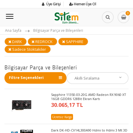
Üye Girişi
Hemen Üye Ol
0
Ana Sayfa
Bilgisayar Parça ve Bileşenleri
DARK
REDROCK
SAPPHIRE
Sadece Stoktakiler
Bilgisayar Parça ve Bileşenleri
Filtre Seçenekleri
Sapphire 11350-03-20G AMD Radeon RX 9060 XT
16GB GDDR6 128Bit Ekran Kartı
30.065,17 TL
Ücretsiz Kargo
Dark DK-HD-CV14L300A90 Hdmi to Hdmi 3 Mt 3D