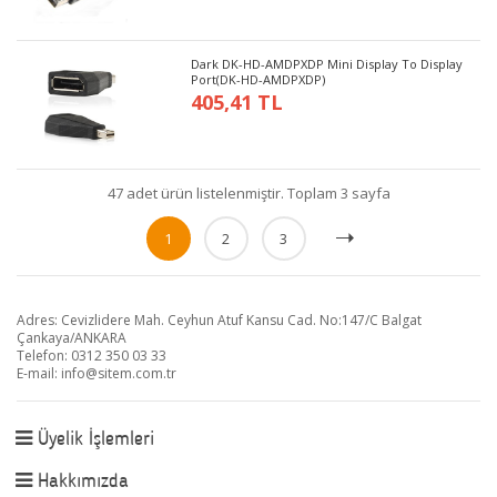
Dark DK-HD-AMDPXDP Mini Display To Display
Port(DK-HD-AMDPXDP)
405,41 TL
47 adet ürün listelenmiştir. Toplam 3 sayfa
1
2
3
Adres: Cevizlidere Mah. Ceyhun Atuf Kansu Cad. No:147/C Balgat
Çankaya/ANKARA
Telefon: 0312 350 03 33
E-mail:
info@sitem.com.tr
Üyelik İşlemleri
Hakkımızda