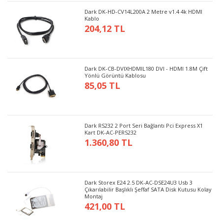
Dark DK-HD-CV14L200A 2 Metre v1.4 4k HDMI
Kablo
204,12 TL
Dark DK-CB-DVIXHDMIL180 DVI - HDMI 1.8M Çift
Yönlü Görüntü Kablosu
85,05 TL
Dark RS232 2 Port Seri Bağlantı Pci Express X1
Kart DK-AC-PERS232
1.360,80 TL
Dark Storex E24 2.5 DK-AC-DSE24U3 Usb 3
Çıkarılabilir Başlıklı Şeffaf SATA Disk Kutusu Kolay
Montaj
421,00 TL