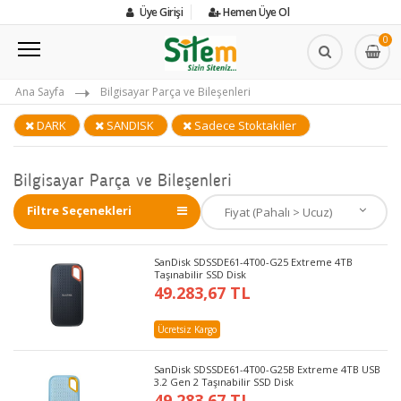
Üye Girişi
Hemen Üye Ol
0
Ana Sayfa
Bilgisayar Parça ve Bileşenleri
DARK
SANDISK
Sadece Stoktakiler
Bilgisayar Parça ve Bileşenleri
Filtre Seçenekleri
SanDisk SDSSDE61-4T00-G25 Extreme 4TB
Taşınabilir SSD Disk
49.283,67 TL
Ücretsiz Kargo
SanDisk SDSSDE61-4T00-G25B Extreme 4TB USB
3.2 Gen 2 Taşınabilir SSD Disk
49.283,67 TL