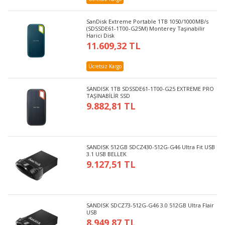
SanDisk Extreme Portable 1TB 1050/1000MB/s
(SDSSDE61-1T00-G25M) Monterey Taşınabilir
Harici Disk
11.609,32 TL
Ücretsiz Kargo
SANDISK 1TB SDSSDE61-1T00-G25 EXTREME PRO
TAŞINABİLİR SSD
9.882,81 TL
SANDISK 512GB SDCZ430-512G-G46 Ultra Fit USB
3.1 USB BELLEK
9.127,51 TL
SANDISK SDCZ73-512G-G46 3.0 512GB Ultra Flair
USB
8.949,87 TL