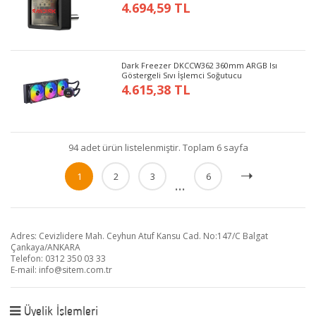
4.694,59 TL
Dark Freezer DKCCW362 360mm ARGB Isı
Göstergeli Sıvı İşlemci Soğutucu
4.615,38 TL
94 adet ürün listelenmiştir. Toplam 6 sayfa
1
2
3
6
...
Adres: Cevizlidere Mah. Ceyhun Atuf Kansu Cad. No:147/C Balgat
Çankaya/ANKARA
Telefon: 0312 350 03 33
E-mail:
info@sitem.com.tr
Üyelik İşlemleri