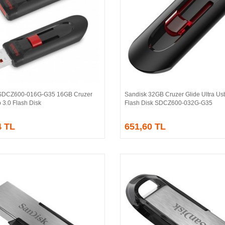
 SDCZ600-016G-G35 16GB Cruzer
Sandisk 32GB Cruzer Glide Ultra Us
Sepete Ekle
Sepete Ekle
 3.0 Flash Disk
Flash Disk SDCZ600-032G-G35
4 TL
651,60 TL