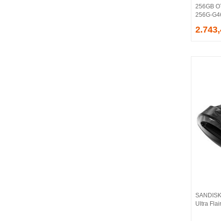
256GB OT
EVGA
256G-G4
EXTREME
2.743
Eyfel
EZCOOL
FLAXES
FLY
FOEM
FRISBY
FSP
GAINWARD
GALAX
GAMDIAS
GAMEBOOSTER
GAMEPOWER
GEIL
GENESIS
SANDISK
GIGABYTE
Ultra Fla
GOODRAM