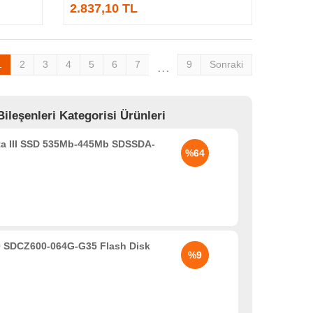
2.837,10 TL
1
2
3
4
5
6
7
9
Sonraki
...
eşenleri Kategorisi Ürünleri
ta III SSD 535Mb-445Mb SDSSDA-
%64
 SDCZ600-064G-G35 Flash Disk
%9