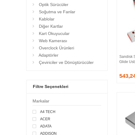
Optik Sürücüler
Soğutma ve Fanlar
Kablolar
Diğer Kartlar
Kart Okuyucular
Web Kamerası
Overclock Ürünleri
Adaptörler
Sandisk
Glide Usb
Çeviriciler ve Dönüştürücüler
543,2
Filtre Seçenekleri
Markalar
A4 TECH
ACER
ADATA
ADDISON