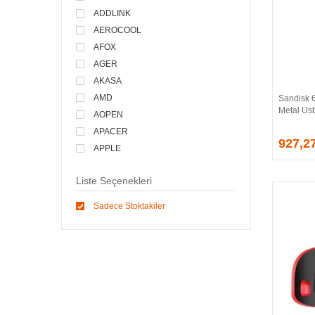
ADDLINK
AEROCOOL
AFOX
AGER
AKASA
AMD
Sandisk 
Metal Usb
AOPEN
APACER
927,2
APPLE
ARCTIC
Liste Seçenekleri
ASONIC
ASROCK
Sadece Stoktakiler
ASSMANN
ASUS
ATEN
AVEC
AVERMEDIA
AXLE