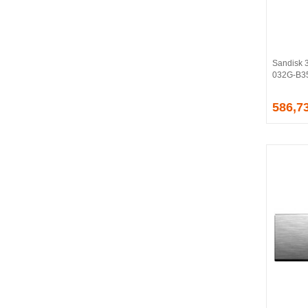
BALLISTIX
Be Quiet!
BEEK
BELKIN
Sandisk 
BENQ
032G-B35
BIGBOY
BIOSTAR
586,7
BITFENIX
BORY
CABLE
CANYON
CLASSONE
CLUB 3D
CODEGEN
COLORFUL
COMPAXE
COOLER MASTER
COOPER
CORPUS