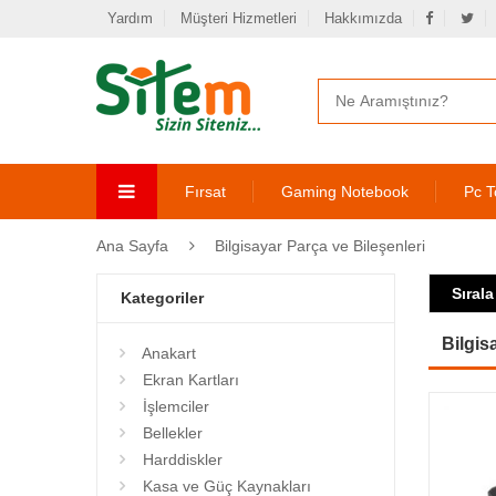
Yardım
Müşteri Hizmetleri
Hakkımızda
Fırsat
Gaming Notebook
Pc T
Ana Sayfa
Bilgisayar Parça ve Bileşenleri
Sırala
Kategoriler
Bilgis
Anakart
Ekran Kartları
İşlemciler
Bellekler
Harddiskler
Kasa ve Güç Kaynakları