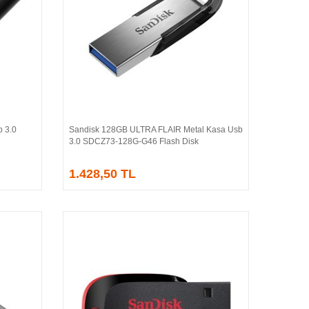
b 3.0
Sandisk 128GB ULTRA FLAIR Metal Kasa Usb
Sepete Ekle
3.0 SDCZ73-128G-G46 Flash Disk
1.428,50 TL