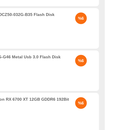
SDCZ50-032G-B35 Flash Disk
%6
G-G46 Metal Usb 3.0 Flash Disk
%6
n RX 6700 XT 12GB GDDR6 192Bit
%6