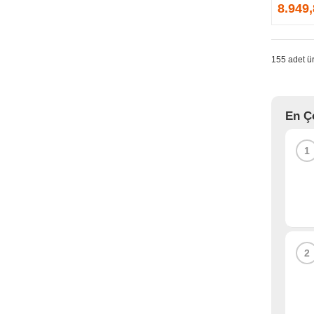
GPRINTER
8.949
GSKILL
G-TECHNOLOGY
HADRON
155 adet ür
HAIKON
HAVIT
HCS
En Ç
HEC
HES
1
HIGH POWER
HIKVISION
HI-LEVEL
HIPER
HITACHI
HP
2
HPE
HUAWEI
HUNTKEY
HYNIX