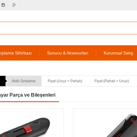
oplama Sihirbazı
Sunucu & Aksesurları
Kurumsal Satış
Akıllı Sıralama
Fiyat (Ucuz > Pahalı)
Fiyat (Pahalı > Ucuz)
ayar Parça ve Bileşenleri