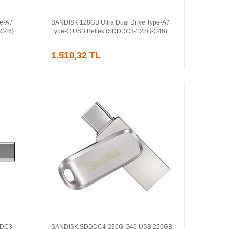
-A /
SANDISK 128GB Ultra Dual Drive Type-A /
Sepete Ekle
-G46)
Type-C USB Bellek (SDDDC3-128G-G46)
1.510,32 TL
DC3-
SANDISK SDDDC4-256G-G46 USB 256GB
Sepete Ekle