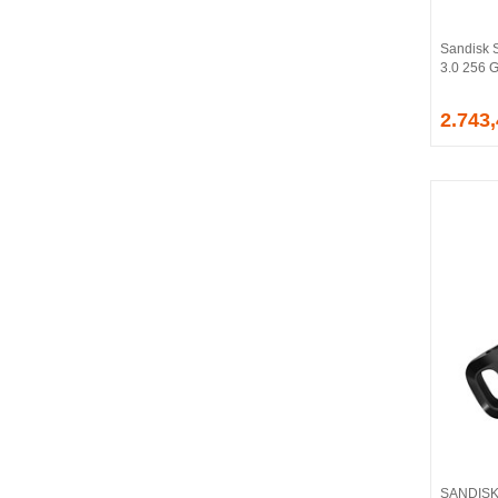
CORSAIR
COUGAR
Sandisk 
CRUCIAL
3.0 256 
CSPEEDLINE
2.743
DAHUA
DARK
DarkFlash
DAYTONA
DEEP COOL
DELL
DEXIM
DIGITUS
D-LINK
EDNET
ELBA
ENERGIZER
ERAT
EVERCOOL
EVEREST
SANDISK 