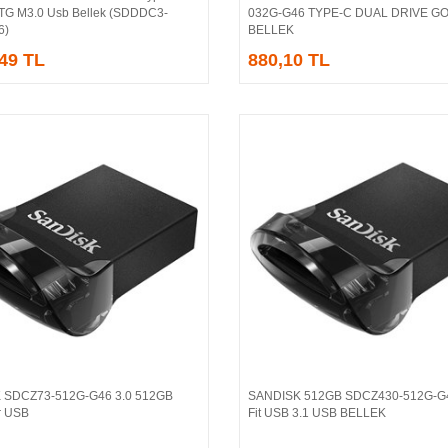
G M3.0 Usb Bellek (SDDDC3-
032G-G46 TYPE-C DUAL DRIVE G
6)
BELLEK
,49 TL
880,10 TL
 SDCZ73-512G-G46 3.0 512GB
SANDISK 512GB SDCZ430-512G-G4
Sepete Ekle
Sepete Ekle
ir USB
Fit USB 3.1 USB BELLEK