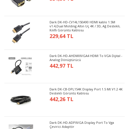
Dark DK-HD-CV14L150A90 HDMI kablo 1.5M
v1.4,Dual Molding Altın Uç 4K / 3D, Ağ Destekli,
Kılıflı Görüntü Kablosu
229,64 TL
Dark DK-HD-AHDMIXVGA4 HDMI To VGA Dijital -
Analog Dönüştürücü
442,97 TL
Dark DK-CB-DPL154K Display Port 1.5 Mt V1.2 4K
Destekli Görüntü Kablosu
442,26 TL
Dark DK-HD-ADPXVGA Display Port To Vga
Çevirici Adaptör