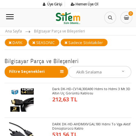
Üye Girişi
Hemen Üye Ol
0
Ana Sayfa
Bilgisayar Parça ve Bileşenleri
DARK
SEASONIC
Sadece Stoktakiler
Bilgisayar Parça ve Bileşenleri
Filtre Seçenekleri
Dark DK-HD-CV14L300A90 Hdmi to Hdmi 3 Mt 3D
Altın Uç Görüntü Kablosu
212,63 TL
DARK DK-HD-AHDMIXVGAL180 Hdmi To Vga Aktif
Dönüştürücü Kablo
531,56 TL