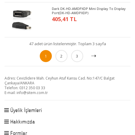
Dark DK-HD-AMDPXDP Mini Display To Display
Port(DK-HD-AMDPXDP)
405,41 TL
47 adet ürün listelenmiştir. Toplam 3 sayfa
1
2
3
Adres: Cevizlidere Mah. Ceyhun Atuf Kansu Cad. No:147/C Balgat
Çankaya/ANKARA
Telefon: 0312 350 03 33
E-mail:
info@sitem.com.tr
Üyelik İşlemleri
Hakkımızda
Formlar