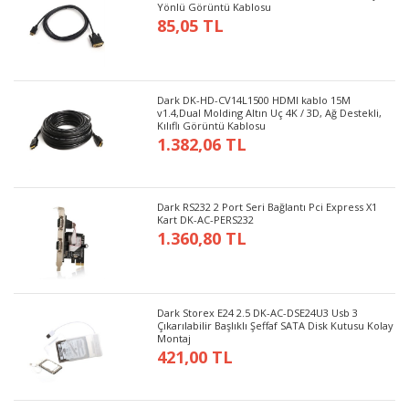
Yönlü Görüntü Kablosu
85,05 TL
Dark DK-HD-CV14L1500 HDMI kablo 15M
v1.4,Dual Molding Altın Uç 4K / 3D, Ağ Destekli,
Kılıflı Görüntü Kablosu
1.382,06 TL
Dark RS232 2 Port Seri Bağlantı Pci Express X1
Kart DK-AC-PERS232
1.360,80 TL
Dark Storex E24 2.5 DK-AC-DSE24U3 Usb 3
Çıkarılabilir Başlıklı Şeffaf SATA Disk Kutusu Kolay
Montaj
421,00 TL