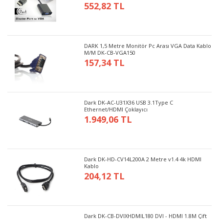
552,82 TL
DARK 1,5 Metre Monitör Pc Arası VGA Data Kablo
M/M DK-CB-VGA150
157,34 TL
Dark DK-AC-U31X36 USB 3.1Type C
Ethernet/HDMI Çoklayıcı
1.949,06 TL
Dark DK-HD-CV14L200A 2 Metre v1.4 4k HDMI
Kablo
204,12 TL
Dark DK-CB-DVIXHDMIL180 DVI - HDMI 1.8M Çift