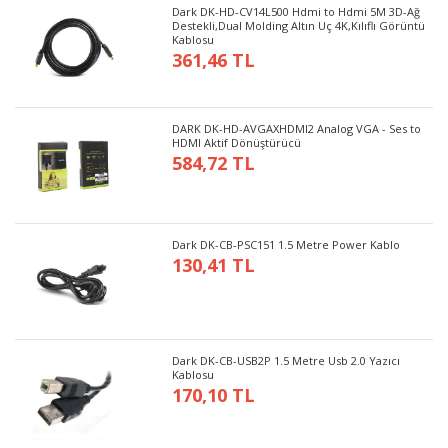
Dark DK-HD-CV14L500 Hdmi to Hdmi 5M 3D-Ağ
Destekli,Dual Molding Altın Uç 4K,Kılıflı Görüntü
Kablosu
361,46 TL
DARK DK-HD-AVGAXHDMI2 Analog VGA - Ses to
HDMI Aktif Dönüştürücü
584,72 TL
Dark DK-CB-PSC151 1.5 Metre Power Kablo
130,41 TL
Dark DK-CB-USB2P 1.5 Metre Usb 2.0 Yazıcı
Kablosu
170,10 TL