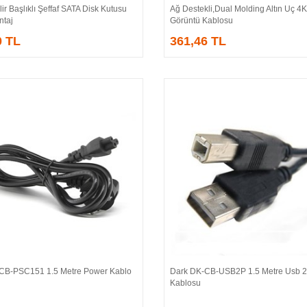
lir Başlıklı Şeffaf SATA Disk Kutusu
Ağ Destekli,Dual Molding Altın Uç 4K,K
ntaj
Görüntü Kablosu
0 TL
361,46 TL
CB-PSC151 1.5 Metre Power Kablo
Dark DK-CB-USB2P 1.5 Metre Usb 2.
Sepete Ekle
Sepete Ekle
Kablosu