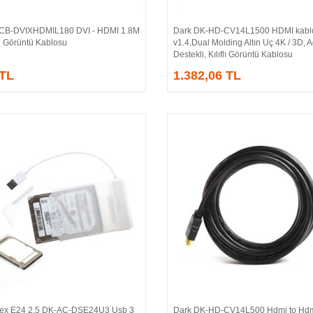
CB-DVIXHDMIL180 DVI - HDMI 1.8M
Dark DK-HD-CV14L1500 HDMI kabl
Sepete Ekle
Sepete Ekle
ü Görüntü Kablosu
v1.4,Dual Molding Altın Uç 4K / 3D, 
Destekli, Kılıflı Görüntü Kablosu
 TL
1.382,06 TL
rex E24 2.5 DK-AC-DSE24U3 Usb 3
Dark DK-HD-CV14L500 Hdmi to Hdm
Sepete Ekle
Sepete Ekle