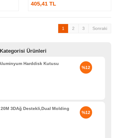
405,41 TL
1
2
3
Sonraki
Kategorisi Ürünleri
 Aluminyum Harddisk Kutusu
%12
20M 3DAğ Destekli,Dual Molding
%12