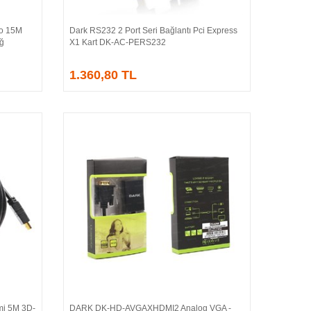
o 15M
Dark RS232 2 Port Seri Bağlantı Pci Express
Sepete Ekle
Ağ
X1 Kart DK-AC-PERS232
1.360,80 TL
i 5M 3D-
DARK DK-HD-AVGAXHDMI2 Analog VGA -
Sepete Ekle