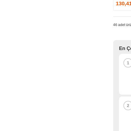
GPRINTER
130,4
GSKILL
G-TECHNOLOGY
HADRON
46 adet ürü
HAIKON
HAVIT
HCS
En Ç
HEC
HES
1
HIGH POWER
HIKVISION
HI-LEVEL
HIPER
HITACHI
HP
2
HPE
HUAWEI
HUNTKEY
HYNIX