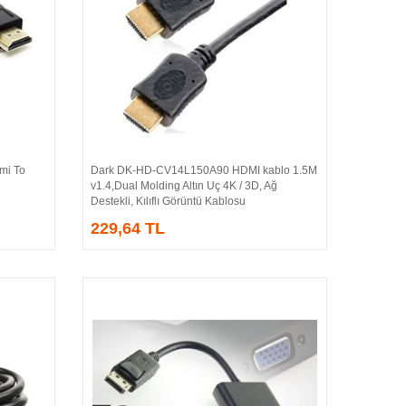
i To
Dark DK-HD-CV14L150A90 HDMI kablo 1.5M
Sepete Ekle
v1.4,Dual Molding Altın Uç 4K / 3D, Ağ
Destekli, Kılıflı Görüntü Kablosu
229,64 TL