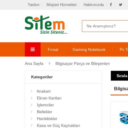
Yardım
Müşteri Hizmetleri
Hakkımızda
Fırsat
Gaming Notebook
Pc T
Ana Sayfa
Bilgisayar Parça ve Bileşenleri
Sırala
Kategoriler
Bilgis
Anakart
Ekran Kartları
İşlemciler
Bellekler
Harddiskler
Kasa ve Güç Kaynakları