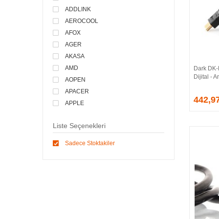
ADDLINK
AEROCOOL
AFOX
AGER
AKASA
AMD
Dark DK
Dijital -
AOPEN
APACER
442,9
APPLE
ARCTIC
Liste Seçenekleri
ASONIC
ASROCK
Sadece Stoktakiler
ASSMANN
ASUS
ATEN
AVEC
AVERMEDIA
AXLE