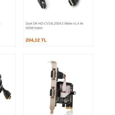
C
Dark DK-HD-CV14L200A 2 Metre v1.4 4k
Sepete Ekle
HDMI Kablo
204,12 TL