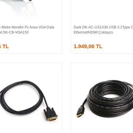
 Metre Monitör Pc Arası VGA Data
Dark DK-AC-U31X36 USB 3.1Type 
Sepete Ekle
Sepete Ekle
/M DK-CB-VGA150
Ethernet/HDMI Çoklayıcı
4 TL
1.949,06 TL