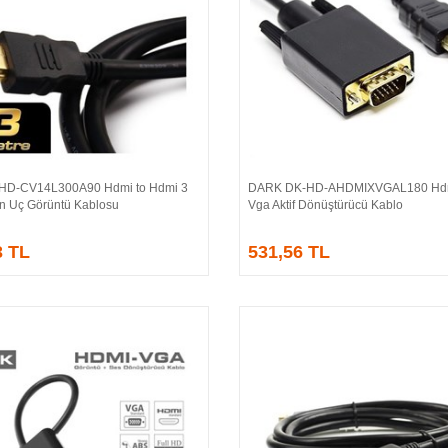
HD-CV14L300A90 Hdmi to Hdmi 3
DARK DK-HD-AHDMIXVGAL180 Hdm
Sepete Ekle
Sepete Ekle
ın Uç Görüntü Kablosu
Vga Aktif Dönüştürücü Kablo
3 TL
531,56 TL