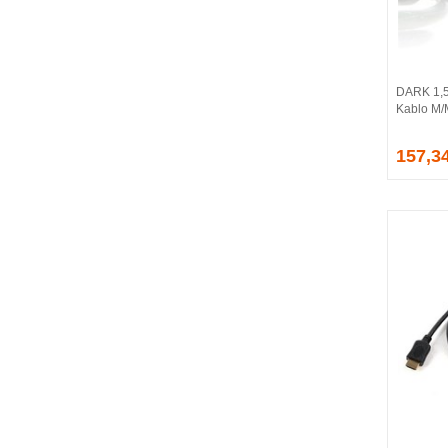
BALLISTIX
Be Quiet!
BEEK
BELKIN
DARK 1,5
BENQ
Kablo M
BIGBOY
BIOSTAR
157,3
BITFENIX
BORY
CABLE
CANYON
CLASSONE
CLUB 3D
CODEGEN
COLORFUL
COMPAXE
COOLER MASTER
COOPER
CORPUS