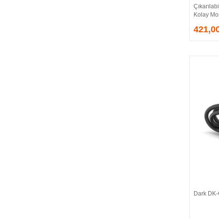
Çıkarılabi
EVGA
Kolay Mo
EXTREME
421,0
Eyfel
EZCOOL
FLAXES
FLY
FOEM
FRISBY
FSP
GAINWARD
GALAX
GAMDIAS
GAMEBOOSTER
GAMEPOWER
GEIL
GENESIS
Dark DK-
GIGABYTE
GOODRAM