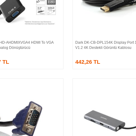
-HD-AHDMIXVGA4 HDMI To VGA
Dark DK-CB-DPL154K Display Port 1
Sepete Ekle
Sepete Ekle
 Analog Dönüştürücü
V1.2 4K Destekli Görüntü Kablosu
7 TL
442,26 TL