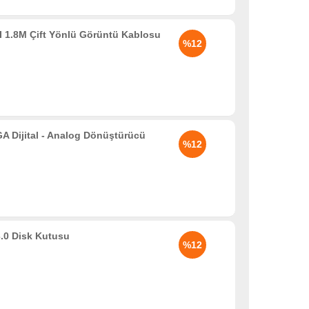
 1.8M Çift Yönlü Görüntü Kablosu
%12
Dijital - Analog Dönüştürücü
%12
.0 Disk Kutusu
%12