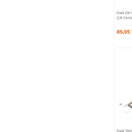
CORSAIR
COUGAR
Dark DK-
CRUCIAL
Çift Yönl
CSPEEDLINE
85,05
DAHUA
DARK
DarkFlash
DAYTONA
DEEP COOL
DELL
DEXIM
DIGITUS
D-LINK
EDNET
ELBA
ENERGIZER
ERAT
EVERCOOL
EVEREST
Dark Sto