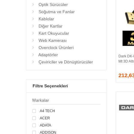
Optik Sürücüler
Soğutma ve Fanlar
Kablolar
Diğer Kartlar
Kart Okuyucular
Web Kamerası
Overclock Ürünleri
Adaptörler
Dark DK-
Mt 3D Alt
Çeviriciler ve Dönüştürücüler
212,6
Filtre Seçenekleri
Markalar
A4 TECH
ACER
ADATA
ADDISON