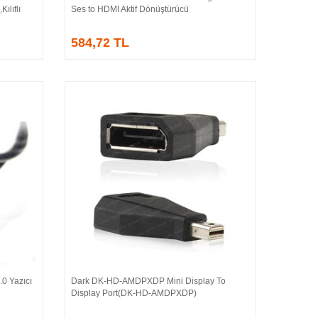
ılıflı
Ses to HDMI Aktif Dönüştürücü
584,72 TL
0 Yazıcı
Dark DK-HD-AMDPXDP Mini Display To
Sepete Ekle
Display Port(DK-HD-AMDPXDP)