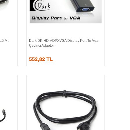
.5 Mt
Dark DK-HD-ADPXVGA Display Port To Vga
Sepete Ekle
Çevirici Adaptör
552,82 TL