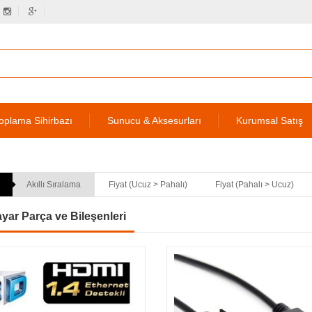
oplama Sihirbazı
Sunucu & Aksesurları
Kurumsal Satış
Akıllı Sıralama
Fiyat (Ucuz > Pahalı)
Fiyat (Pahalı > Ucuz)
ayar Parça ve Bileşenleri