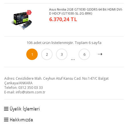
Asus Nvidia 2GB GT1030 GDDR5 64 Bit HDMI DVI-
D HDCP (GT1030-SL-2G-BRK)
6.370,24 TL
106 adet ürün listelenmiştir. Toplam 6 sayfa
1
2
3
6
...
Adres: Cevizlidere Mah. Ceyhun Atuf Kansu Cad. No:147/C Balgat
Çankaya/ANKARA
Telefon: 0312 350 03 33
E-mail:
info@sitem.com.tr
Üyelik İşlemleri
Hakkımızda