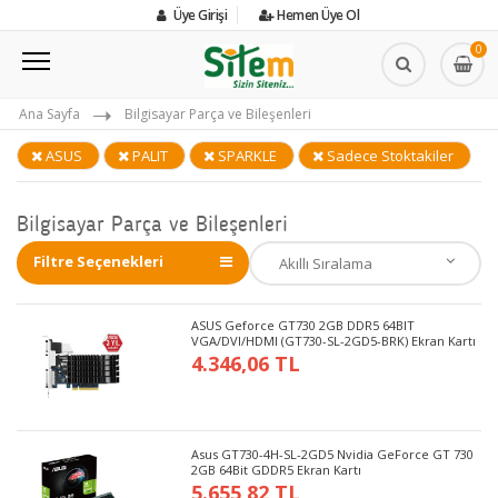
Üye Girişi
Hemen Üye Ol
0
Ana Sayfa
Bilgisayar Parça ve Bileşenleri
ASUS
PALIT
SPARKLE
Sadece Stoktakiler
Bilgisayar Parça ve Bileşenleri
Filtre Seçenekleri
ASUS Geforce GT730 2GB DDR5 64BIT
VGA/DVI/HDMI (GT730-SL-2GD5-BRK) Ekran Kartı
4.346,06 TL
Asus GT730-4H-SL-2GD5 Nvidia GeForce GT 730
2GB 64Bit GDDR5 Ekran Kartı
5.655,82 TL