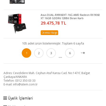
Asus DUAL-RX9060XT-16G AMD Radeon RX 9060
XT 16GB GDDR6 128Bit Ekran Kartı
29.475,78 TL
Ücretsiz Kargo
105 adet ürün listelenmiştir. Toplam 6 sayfa
1
2
3
6
...
Adres: Cevizlidere Mah. Ceyhun Atuf Kansu Cad. No:147/C Balgat
Çankaya/ANKARA
Telefon: 0312 350 03 33
E-mail:
info@sitem.com.tr
Üyelik İşlemleri