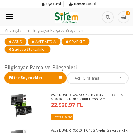
Üye Girişi
Hemen Üye Ol
0
Ana Sayfa
Bilgisayar Parça ve Bileşenleri
ASUS
AVERMEDIA
SPARKLE
Sadece Stoktakiler
Bilgisayar Parça ve Bileşenleri
Filtre Seçenekleri
Asus DUAL-RTX5060-O8G Nvidia GeForce RTX
5060 8GB GDDR7 128Bit Ekran Kartı
22.920,97 TL
Ücretsiz Kargo
Asus DUAL-RTX5060TI-O16G Nvidia GeForce RTX