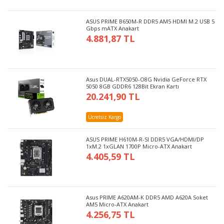
ASUS PRIME B650M-R DDR5 AM5 HDMI M.2 USB 5
Gbps mATX Anakart
4.881,87 TL
Asus DUAL-RTX5050-O8G Nvidia GeForce RTX
5050 8GB GDDR6 128Bit Ekran Kartı
20.241,90 TL
Ücretsiz Kargo
ASUS PRIME H610M-R-SI DDR5 VGA/HDMI/DP
1xM.2 1xGLAN 1700P Micro-ATX Anakart
4.405,59 TL
Asus PRIME A620AM-K DDR5 AMD A620A Soket
AM5 Micro-ATX Anakart
4.256,75 TL