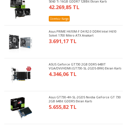
5060 Ti 16GB GDDR7 128Bit Ekran Kartı
42.269,85 TL
Ücretsiz Kargo
Asus PRIME H610M-F D4 R2.0 DDR4 Intel H610
Soket 1700 Mikro ATX Anakart
3.691,17 TL
ASUS Geforce GT730 2GB DDR5 64BIT
VGA/DVI/HDMI (GT730-SL-2GD5-BRK) Ekran Kartı
4.346,06 TL
Asus GT730-4H-SL-2GD5 Nvidia GeForce GT 730
2GB 64Bit GDDR5 Ekran Kartı
5.655,82 TL