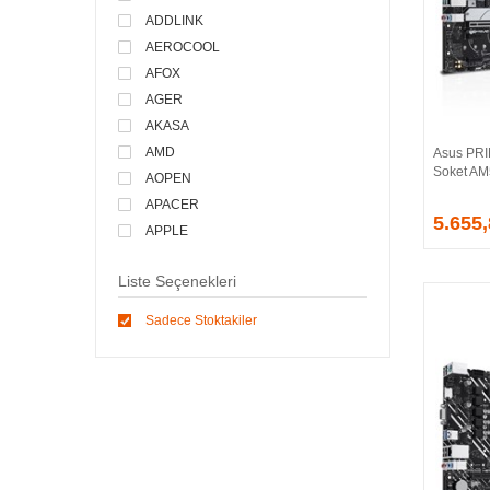
ADDLINK
AEROCOOL
AFOX
AGER
AKASA
AMD
Asus PR
Soket AM
AOPEN
APACER
5.655
APPLE
ARCTIC
Liste Seçenekleri
ASONIC
ASROCK
Sadece Stoktakiler
ASSMANN
ASUS
ATEN
AVEC
AVERMEDIA
AXLE