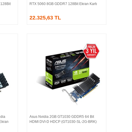
128Bit
RTX 5060 8GB GDDR7 128Bit Ekran Kartı
22.325,63 TL
dia
Asus Nvidia 2GB GT1030 GDDR5 64 Bit
Sepete Ekle
Ekran
HDMI DVI-D HDCP (GT1030-SL-2G-BRK)