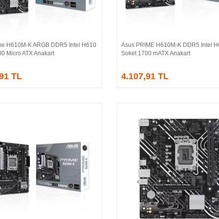
me H610M-K ARGB DDR5 Intel H610
Asus PRIME H610M-K DDR5 Intel H
Sepete Ekle
Sepete Ekle
00 Micro ATX Anakart
Soket 1700 mATX Anakart
,91 TL
4.107,91 TL