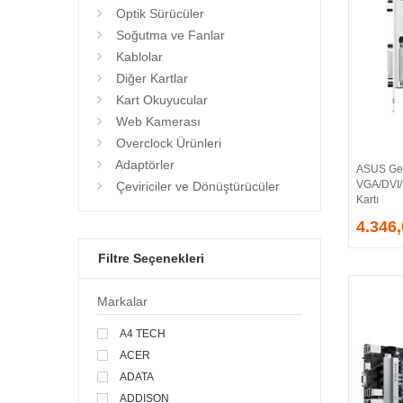
Optik Sürücüler
Soğutma ve Fanlar
Kablolar
Diğer Kartlar
Kart Okuyucular
Web Kamerası
Overclock Ürünleri
Adaptörler
ASUS Ge
VGA/DVI
Çeviriciler ve Dönüştürücüler
Kartı
4.346
Filtre Seçenekleri
Markalar
A4 TECH
ACER
ADATA
ADDISON