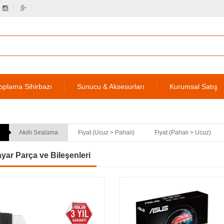
oplama Sihirbazı
Sunucu & Aksesurları
Kurumsal Satış
Akıllı Sıralama
Fiyat (Ucuz > Pahalı)
Fiyat (Pahalı > Ucuz)
ayar Parça ve Bileşenleri