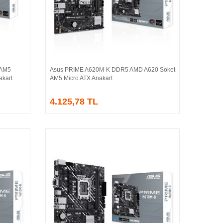
 AM5
Asus PRIME A620M-K DDR5 AMD A620 Soket
Sepete Ekle
kart
AM5 Micro ATX Anakart
4.125,78 TL