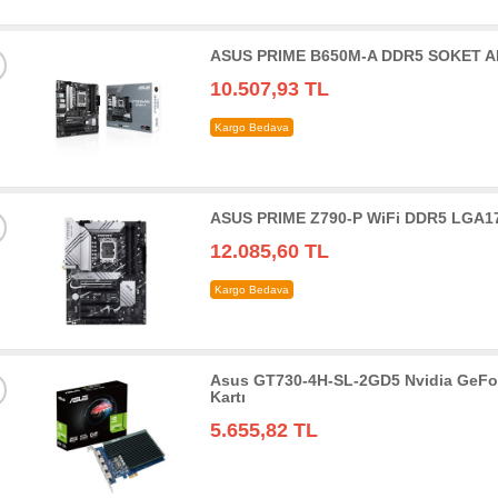
ASUS PRIME B650M-A DDR5 SOKET AM
10.507,93 TL
Kargo Bedava
ASUS PRIME Z790-P WiFi DDR5 LGA17
12.085,60 TL
Kargo Bedava
Asus GT730-4H-SL-2GD5 Nvidia GeFo
Kartı
5.655,82 TL