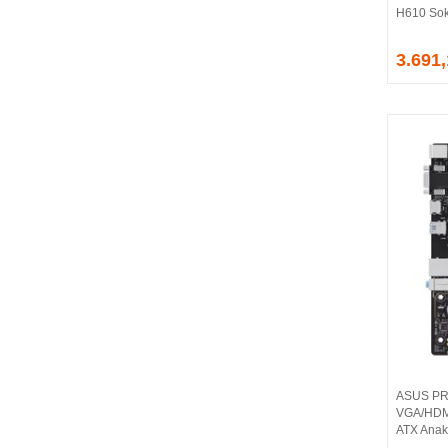
H610 Sok
EVGA
EXTREME
3.691
Eyfel
EZCOOL
FLAXES
FLY
FOEM
FRISBY
FSP
GAINWARD
GALAX
GAMDIAS
GAMEBOOSTER
GAMEPOWER
GEIL
GENESIS
ASUS PR
GIGABYTE
VGA/HDMI
GOODRAM
ATX Anak