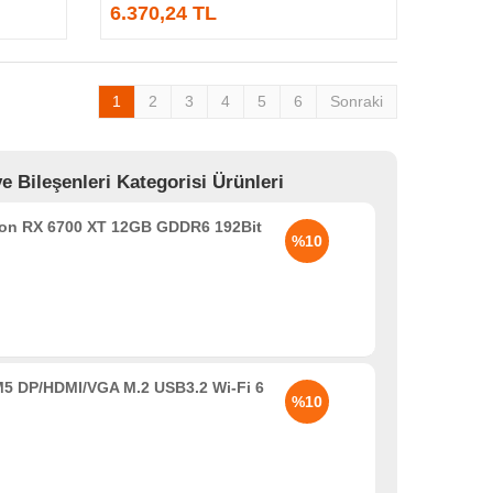
6.370,24 TL
1
2
3
4
5
6
Sonraki
Bileşenleri Kategorisi Ürünleri
n RX 6700 XT 12GB GDDR6 192Bit
%10
5 DP/HDMI/VGA M.2 USB3.2 Wi-Fi 6
%10