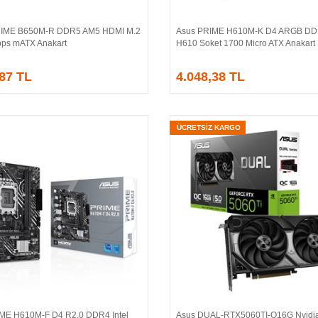
IME B650M-R DDR5 AM5 HDMI M.2
Asus PRIME H610M-K D4 ARGB DDR
Sepete Ekle
Sepete Ekle
ps mATX Anakart
H610 Soket 1700 Micro ATX Anakart
,87 TL
4.048,38 TL
ÜCRETSİZ KARGO
ME H610M-F D4 R2.0 DDR4 Intel
Asus DUAL-RTX5060TI-O16G Nvidi
Sepete Ekle
Sepete Ekle