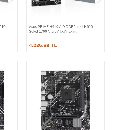
610
Asus PRIME H610M-D DDR5 Intel H610
Sepete Ekle
Soket 1700 Micro ATX Anakart
4.226,98 TL