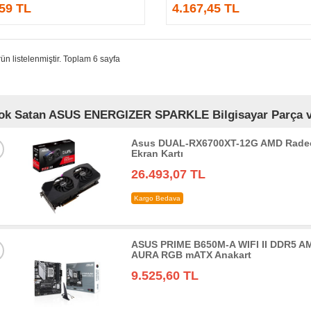
,59 TL
4.167,45 TL
ün listelenmiştir. Toplam 6 sayfa
ok Satan ASUS ENERGIZER SPARKLE Bilgisayar Parça ve 
Asus DUAL-RX6700XT-12G AMD Radeo
Ekran Kartı
26.493,07 TL
Kargo Bedava
ASUS PRIME B650M-A WIFI II DDR5 AM
AURA RGB mATX Anakart
9.525,60 TL