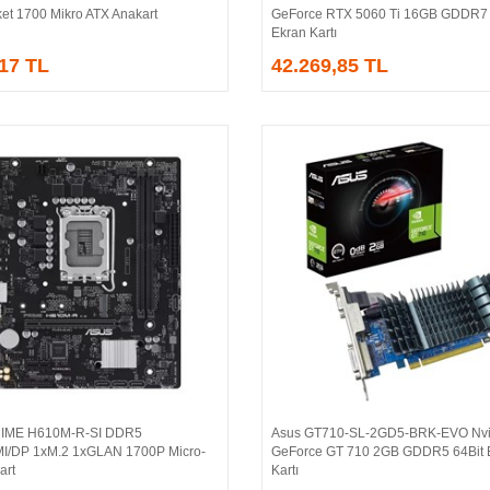
et 1700 Mikro ATX Anakart
GeForce RTX 5060 Ti 16GB GDDR7 
Ekran Kartı
,17 TL
42.269,85 TL
IME H610M-R-SI DDR5
Asus GT710-SL-2GD5-BRK-EVO Nvi
Sepete Ekle
Sepete Ekle
/DP 1xM.2 1xGLAN 1700P Micro-
GeForce GT 710 2GB GDDR5 64Bit 
art
Kartı