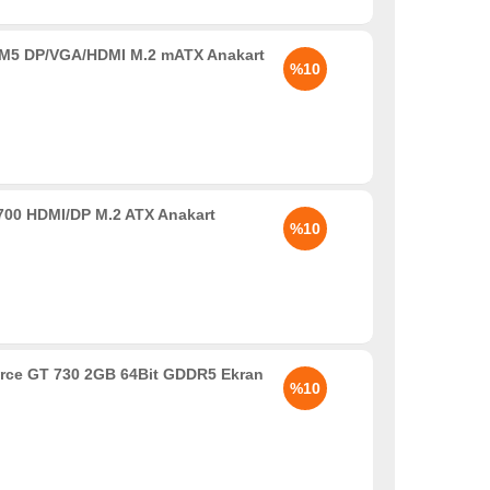
5 DP/VGA/HDMI M.2 mATX Anakart
%10
00 HDMI/DP M.2 ATX Anakart
%10
rce GT 730 2GB 64Bit GDDR5 Ekran
%10