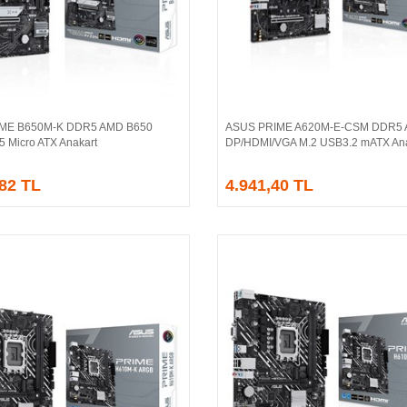
IME B650M-K DDR5 AMD B650
ASUS PRIME A620M-E-CSM DDR5
Sepete Ekle
Sepete Ekle
5 Micro ATX Anakart
DP/HDMI/VGA M.2 USB3.2 mATX Ana
,82 TL
4.941,40 TL