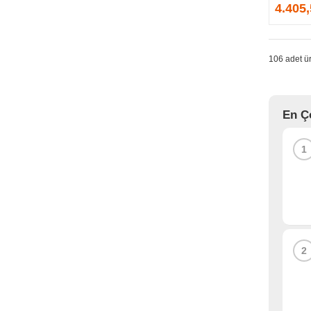
GPRINTER
4.405
GSKILL
G-TECHNOLOGY
HADRON
106 adet ür
HAIKON
HAVIT
HCS
En Ç
HEC
HES
1
HIGH POWER
HIKVISION
HI-LEVEL
HIPER
HITACHI
HP
2
HPE
HUAWEI
HUNTKEY
HYNIX