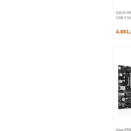
CORSAIR
COUGAR
ASUS PR
CRUCIAL
USB 5 Gb
CSPEEDLINE
4.881
DAHUA
DARK
DarkFlash
DAYTONA
DEEP COOL
DELL
DEXIM
DIGITUS
D-LINK
EDNET
ELBA
ENERGIZER
ERAT
EVERCOOL
EVEREST
Asus PRI