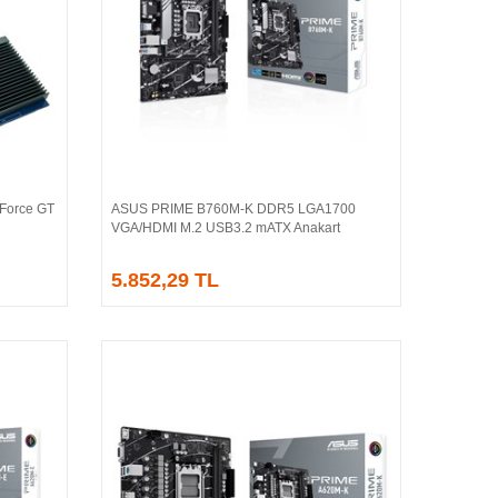
Force GT
ASUS PRIME B760M-K DDR5 LGA1700
Sepete Ekle
VGA/HDMI M.2 USB3.2 mATX Anakart
5.852,29 TL