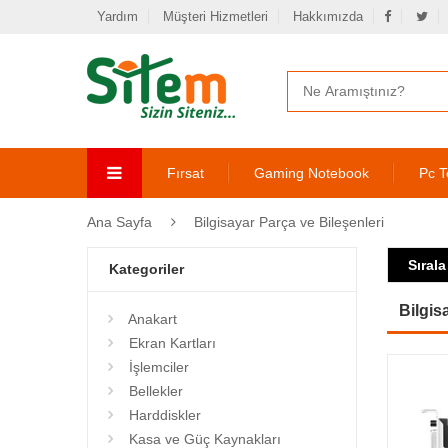
Yardım
Müşteri Hizmetleri
Hakkımızda
Fırsat
Gaming Notebook
Pc T
Ana Sayfa
Bilgisayar Parça ve Bileşenleri
Sırala
Kategoriler
Bilgis
Anakart
Ekran Kartları
İşlemciler
Bellekler
Harddiskler
Kasa ve Güç Kaynakları