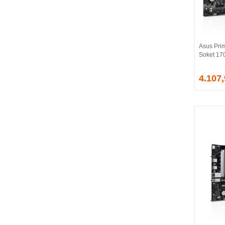
BALLISTIX
Be Quiet!
BEEK
BELKIN
Asus Pri
BENQ
Soket 17
BIGBOY
BIOSTAR
4.107
BITFENIX
BORY
CABLE
CANYON
CLASSONE
CLUB 3D
CODEGEN
COLORFUL
COMPAXE
COOLER MASTER
COOPER
CORPUS