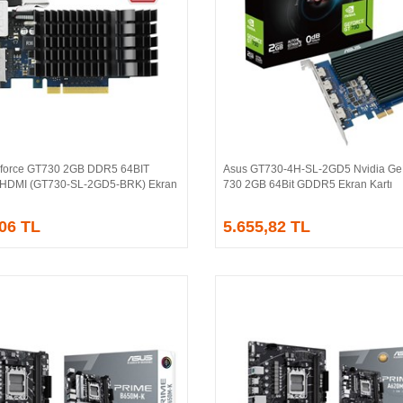
force GT730 2GB DDR5 64BIT
Asus GT730-4H-SL-2GD5 Nvidia Ge
Sepete Ekle
Sepete Ekle
/HDMI (GT730-SL-2GD5-BRK) Ekran
730 2GB 64Bit GDDR5 Ekran Kartı
,06 TL
5.655,82 TL