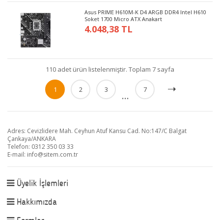
Asus PRIME H610M-K D4 ARGB DDR4 Intel H610
Soket 1700 Micro ATX Anakart
4.048,38 TL
110 adet ürün listelenmiştir. Toplam 7 sayfa
1
2
3
7
...
Adres: Cevizlidere Mah. Ceyhun Atuf Kansu Cad. No:147/C Balgat
Çankaya/ANKARA
Telefon: 0312 350 03 33
E-mail:
info@sitem.com.tr
Üyelik İşlemleri
Hakkımızda