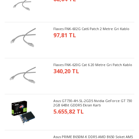
Flaxes FNK-602G Cat6 Patch 2 Metre Gri Kablo
97,81 TL
Flaxes FNK-620G Cat 6 20 Metre Gri Patch Kablo
340,20 TL
Asus GT730-4H-SL-2GD5 Nvidia GeForce GT 730
2GB 64Bit GDDR5 Ekran Kartı
5.655,82 TL
Asus PRIME B650M-K DDR5 AMD B650 Soket AM5