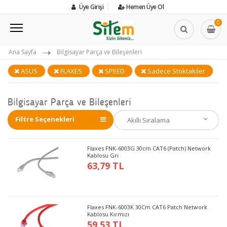
Üye Girişi
Hemen Üye Ol
0
Ana Sayfa
Bilgisayar Parça ve Bileşenleri
ASUS
FLAXES
SPEED
Sadece Stoktakiler
Bilgisayar Parça ve Bileşenleri
Filtre Seçenekleri
Flaxes FNK-6003G 30cm CAT6 (Patch) Network
Kablosu Gri
63,79 TL
Flaxes FNK-6003K 30Cm CAT6 Patch Network
Kablosu Kırmızı
59,53 TL