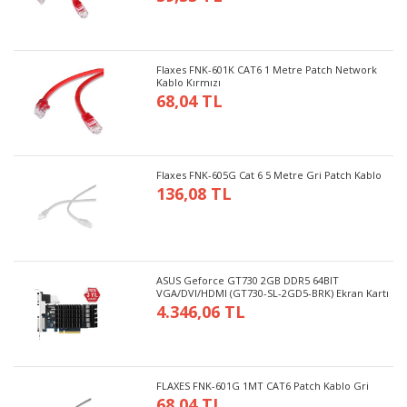
Flaxes FNK-601K CAT6 1 Metre Patch Network
Kablo Kırmızı
68,04 TL
Flaxes FNK-605G Cat 6 5 Metre Gri Patch Kablo
136,08 TL
ASUS Geforce GT730 2GB DDR5 64BIT
VGA/DVI/HDMI (GT730-SL-2GD5-BRK) Ekran Kartı
4.346,06 TL
FLAXES FNK-601G 1MT CAT6 Patch Kablo Gri
68,04 TL